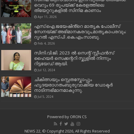
വെറും 69 രൂപയ്ക്ക് കേരളത്തിലെ
തിയേറ്ററുകളിൽ സിനിമ കാണാം
Apr 11, 2026
എസ്.ഐ.ജയേഷിൻ്റെ മാതൃക പോലീസ്
സേനയ്ക്ക് അഭിമാനകരവും,മാതൃകാപരവും:
റൂറൽ എസ്.പി .കെ.എം.സാബു.
Feb 4, 2026
സിനി.വി.ജി. 2023 ൽ സെന്റ് സ്റ്റീഫൻസ്
ഹൈയർ സെക്കന്ററി സ്കൂളിൽ നിന്നും
റിട്ടയേഡ് ആയി.
Jul 12, 2024
ചികിത്സയും സ്റ്റെതസ്കോപ്പും
ഹൃദയരാഗതംബുരുവാക്കിയ ഡോക്ടർ
നാടിന്നഭിമാനമാകുന്നു.
Jul 5, 2024
Powered by
ORON CS
NEWS 22, © Copyright 2026, All Rights Reserved