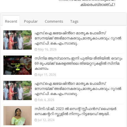
ക്രെെംബ്രാഞ്ച്..!
Recent
Popular
Comments
Tags
എസ്.ഐ.ജയേഷിൻ്റെ മാതൃക പോലീസ്
സേനയ്ക്ക് അഭിമാനകരവും,മാതൃകാപരവും: റൂറൽ
എസ്.പി .കെ.എം.സാബു.
May 16, 2026
സിനിമ ആസ്വാദനം ഇനി പുതിയ രീതിയിൽ: വെറും
69 രൂപയ്ക്ക് കേരളത്തിലെ തിയേറ്ററുകളിൽ സിനിമ
കാണാം
Apr 11, 2026
എസ്.ഐ.ജയേഷിൻ്റെ മാതൃക പോലീസ്
സേനയ്ക്ക് അഭിമാനകരവും,മാതൃകാപരവും: റൂറൽ
എസ്.പി .കെ.എം.സാബു.
Feb 4, 2026
സിനി.വി.ജി. 2023 ൽ സെന്റ് സ്റ്റീഫൻസ് ഹൈയർ
സെക്കന്ററി സ്കൂളിൽ നിന്നും റിട്ടയേഡ് ആയി.
Jul 12, 2024