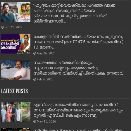
‘ഹൃദയം മാറ്റിവെയ്ക്കില്ല; പറഞ്ഞ വാക്ക്
പാലിക്കും’; നടക്കുന്നത് വ്യാജ
പ്രചരണങ്ങള്‍; കുറിപ്പുമായി വിനീത്
ശ്രീനിവാസന്‍‍…
Jan 20, 2022
കേരളത്തിൽ സമ്ബർക്ക വ്യാപനം കൂടുന്നു;
സംസ്ഥാനത്ത് ഇന്ന് 2476 പേർക്ക് കൊവിഡ്,
13 മരണം…
Aug 26, 2020
സാക്ഷരതാ പ്രേരകിന്റെയും
ഗൃഹനാഥന്റെയും ആത്മഹത്യ;
സർക്കാരിനെ വിമർശിച്ച് പ്രതിപക്ഷ നേതാവ്
Feb 9, 2023
Latest Posts
എസ്.ഐ.ജയേഷിൻ്റെ മാതൃക പോലീസ്
സേനയ്ക്ക് അഭിമാനകരവും,മാതൃകാപരവും:
റൂറൽ എസ്.പി .കെ.എം.സാബു.
May 16, 2026
സിനിമ ആസ്വാദനം ഇനി പുതിയ രീതിയിൽ: