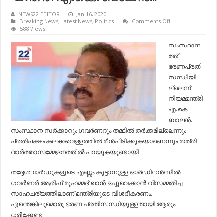
NEWS22 EDITOR
Jan 16, 2020
on
Breaking News
,
Latest News
,
Politics
Comments Off
അവര്‍
588 Views
കലക്കവെള്ളത്തില്
മീന്‍പിടിക്കുകയാണ്
സംസ്ഥാന
സംസ്ഥാനത്ത്
ത്ത്
ഭരണപ്രതിസന്ധിയ
-മന്ത്രി
ഭരണപ്രതി
എ.കെ.
സന്ധിയി
ബാലന്‍..!
ല്ലെന്ന്
നിയമമന്ത്രി
എ.കെ.
ബാലന്‍.
സംസ്ഥാന സര്‍ക്കാറും ഗവര്‍ണറും തമ്മില്‍ തര്‍ക്കമില്ലെന്നും
പ്രതിപക്ഷം കലക്കവെള്ളത്തില്‍ മീന്‍പിടിക്കുകയാണെന്നും മന്ത്രി
വാര്‍ത്താസമ്മേളനത്തില്‍ പറയുകയുണ്ടായി.
തദ്ദേശവാര്‍ഡുകളുടെ എണ്ണം കൂട്ടാനുള്ള ഓര്‍ഡിനന്‍സില്‍
ഗവര്‍ണര്‍ ആരിഫ് മുഹമ്മദ് ഖാന്‍ ഒപ്പുവെക്കാന്‍ വിസമ്മതിച്ച
സാഹചര്യത്തിലാണ് മന്ത്രിയുടെ വിശദീകരണം.
എന്തെങ്കിലുമൊരു ഭരണ പ്രതിസന്ധിയുള്ളതായി ആരും
ധരിക്കേണ്ട.