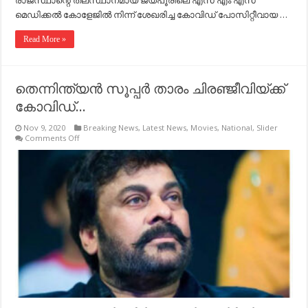
രാജസ്ഥാന്റെ തലസ്ഥാനമായ ജയ്പൂരിലെ എസ് എം എസ്
മെഡിക്കല്‍ കോളേജില്‍ നിന്ന് ശേഖരിച്ച കോവിഡ് പോസിറ്റീവായ …
Read More »
തെന്നിന്ത്യൻ സൂപ്പർ താരം ചിരഞ്ജീവിയ്ക്ക്
കോവിഡ്…
Nov 9, 2020
Breaking News
,
Latest News
,
Movies
,
National
,
Slider
on
Comments Off
തെന്നിന്ത്യൻ
സൂപ്പർ
താരം
ചിരഞ്ജീവിയ്ക്ക്
കോവിഡ്…