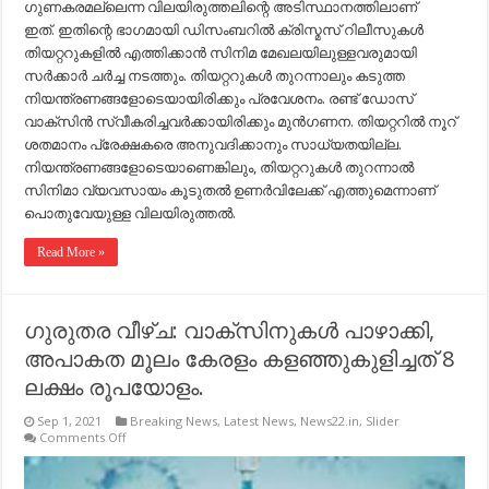
ഗുണകരമല്ലെന്ന വിലയിരുത്തലിന്റെ അടിസ്ഥാനത്തിലാണ്
ഇത്. ഇതിന്റെ ഭാഗമായി ഡിസംബറില്‍ ക്രിസ്മസ് റിലീസുകള്‍
തിയറ്ററുകളില്‍ എത്തിക്കാന്‍ സിനിമ മേഖലയിലുള്ളവരുമായി
സര്‍ക്കാര്‍ ചര്‍ച്ച നടത്തും. തിയറ്ററുകള്‍ തുറന്നാലും കടുത്ത
നിയന്ത്രണങ്ങളോടെയായിരിക്കും പ്രവേശനം. രണ്ട് ഡോസ്
വാക്‌സിന്‍ സ്വീകരിച്ചവര്‍ക്കായിരിക്കും മുന്‍ഗണന. തിയറ്ററില്‍ നൂറ്
ശതമാനം പ്രേക്ഷകരെ അനുവദിക്കാനും സാധ്യതയില്ല.
നിയന്ത്രണങ്ങളോടെയാണെങ്കിലും, തിയറ്ററുകള്‍ തുറന്നാല്‍
സിനിമാ വ്യവസായം കൂടുതല്‍ ഉണര്‍വിലേക്ക് എത്തുമെന്നാണ്
പൊതുവേയുള്ള വിലയിരുത്തല്‍.
Read More »
ഗുരുതര വീഴ്ച: വാക്‌സിനുകള്‍ പാഴാക്കി,
അപാകത മൂലം കേരളം കളഞ്ഞുകുളിച്ചത് 8
ലക്ഷം രൂപയോളം.
Sep 1, 2021
Breaking News
,
Latest News
,
News22.in
,
Slider
on
Comments Off
ഗുരുതര
വീഴ്ച:
വാക്‌സിനുകള്‍