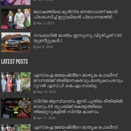
ലോകത്തിലെ മുൻനിര നേതാവാണ് മോദി;
പ്രശംസിച്ച് ഇറ്റാലിയന്‍ പ്രധാനമന്ത്രി
Mar 2, 2023
നവംബറില്‍ മാത്രം ഇസുസു വിറ്റഴിച്ചത് 100
യൂണീറ്റുകള്‍..!
Jan 8, 2020
Latest Posts
എസ്.ഐ.ജയേഷിൻ്റെ മാതൃക പോലീസ്
സേനയ്ക്ക് അഭിമാനകരവും,മാതൃകാപരവും:
റൂറൽ എസ്.പി .കെ.എം.സാബു.
May 16, 2026
സിനിമ ആസ്വാദനം ഇനി പുതിയ രീതിയിൽ:
വെറും 69 രൂപയ്ക്ക് കേരളത്തിലെ
തിയേറ്ററുകളിൽ സിനിമ കാണാം
Apr 11, 2026
എസ്.ഐ.ജയേഷിൻ്റെ മാതൃക പോലീസ്