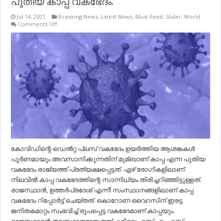
പുതിയ കാപ്പ വകഭേദം.
Jul 14, 2021
Breaking News
,
Latest News
,
Must Read
,
Slider
,
World
on
Comments Off
ആശങ്ക
ഉയര്‍ത്തി
കൊറോണ
വൈറസിന്റെ
പുതിയ
കാപ്പ
വകഭേദം.
കോവിഡിന്റെ ഡെല്‍റ്റ പ്ലസ് വകഭേദം ഉയര്‍ത്തിയ ആശങ്കകള്‍
പൂര്‍ണമായും അവസാനിക്കുന്നതിന് മുമ്ബാണ് കാപ്പ എന്ന പുതിയ
വകഭേദം രാജ്യത്ത് പ്രത്യക്ഷപ്പെട്ടത്. ഏഴ് രോഗികളിലാണ്
നിലവില്‍ കാപ്പ വകഭേദത്തിന്റെ സാന്നിധ്യം തിരിച്ചറിഞ്ഞിട്ടുള്ളത്.
രാജസ്ഥാന്‍, ഉത്തര്‍പ്രദേശ് എന്നീ സംസ്ഥാനങ്ങളിലാണ് കാപ്പ
വകഭേദം റിപ്പോര്‍ട്ട് ചെയ്തത്. കൊറോണ വൈറസിന് ഇരട്ട
ജനിതകമാറ്റം സംഭവിച്ച്‌ രൂപപ്പെട്ട വകഭേദമാണ് കാപ്പയും.