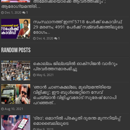
അമേരിക്കയൊക്കെ ആവർത്തിക്കും’ ;
ആരോഗ്യമന്ത്രി….
Dec 1, 2020
1
സംസ്ഥാനത്ത് ഇന്ന് 5718 പേര്‍ക്ക് കൊവിഡ്;
29 മരണം; 4991 പേര്‍ക്ക് സമ്ബര്‍ക്കത്തിലൂടെ
രോഗം…
Dec 4, 2020
1
Random Posts
കൊല്ലം ജില്ലയില്‍ ഓക്സിജന്‍ വാര്‍റൂം
പ്രവര്‍ത്തനമാരംഭിച്ചു
May 6, 2021
‘ഞാൻ ചാണകമല്ലേ, മുഖ്യമന്ത്രിയെ
വിളിക്കൂ’; ഈ ബുൾജെറ്റിനെ സേവ്
ചെയ്യാൻ വിളിച്ചവരോട് സുരേഷ് ഗോപി
പറഞ്ഞത്…
Aug 10, 2021
‘ട്രാ’; ഒമാനിൽ പ്രകൃതി ദുരന്ത മുന്നറിയിപ്പ്
മൊബൈലിലൂടെ
Mar 9, 2023