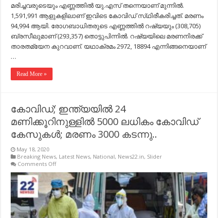
മരിച്ചവരുടെയും എണ്ണത്തില്‍ യു.എസ്​ തന്നെയാണ്​ മുന്നില്‍.
1,591,991 ആളുകളിലാണ്​ ഇവിടെ കോവിഡ്​ സ്​ഥിരീകരിച്ചത്​. മരണം
94,994 ആയി. രോഗബാധിതരുടെ എണ്ണത്തില്‍ റഷ്യയും (308,705)
ബ്രസീലുമാണ് ​(293,357) തൊട്ടുപിന്നില്‍. റഷ്യയിലെ മരണനിരക്ക്​
താരതമ്യേന കുറവാണ്​. യഥാക്രമം 2972, 18894 എന്നിങ്ങനെയാണ്​
…
Read More »
കോവിഡ്; ഇന്ത്യയില്‍ 24
മണിക്കൂറിനുള്ളില്‍ 5000 ലധികം കോവിഡ്​
കേസുകള്‍; മരണം 3000 കടന്നു..
May 18, 2020
Breaking News
,
Latest News
,
National
,
News22.in
,
Slider
on
Comments Off
കോവിഡ്;
ഇന്ത്യയില്‍
24
മണിക്കൂറിനുള്ളില്‍
5000
ലധികം
കോവിഡ്​