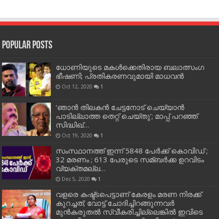
Popular Posts
ധോണിയുടെ മകള്‍ക്കെതിരായ ബലാത്സംഗ
ഭീഷണി; പ്രതികരണവുമായി മാധവന്‍
Oct 12, 2020
1
‘ഞാന്‍ തിലകന്‍ ചേട്ടനോട് ചെയ്യാന്‍
പാടില്ലാത്ത തെറ്റ് ചെയ്തു’; മാപ്പ് പറഞ്ഞ്
സിദ്ധിഖ്…
Oct 19, 2020
1
സംസ്ഥാനത്ത് ഇന്ന് 5848 പേര്‍ക്ക് കൊവി‌ഡ് ;
32 മരണം ; 613 പേരുടെ സമ്ബര്‍ക്ക ഉറവിടം
വ്യക്തമല്ല…
Dec 5, 2020
1
വളരെ കഷ്ട്ടപെട്ടാണ് കേരളം മരണ നിരക്ക്
കുറച്ചത്; വോട്ട് ചോദിച്ചിറങ്ങുന്നവർ
മുൻകരുതൽ സ്വീകരിച്ചില്ലെങ്കിൽ ഇവിടെ