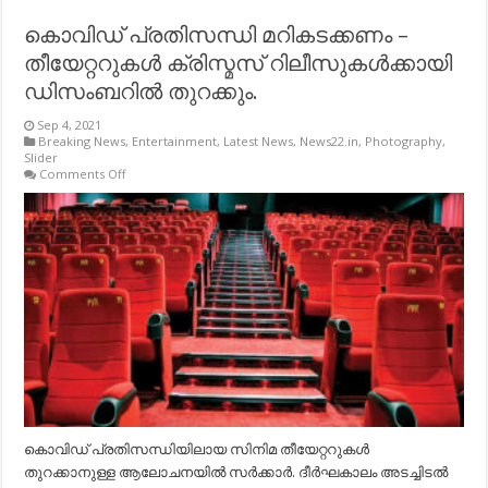
കൊവിഡ് പ്രതിസന്ധി മറികടക്കണം –
തീയേറ്ററുകള്‍ ക്രിസ്മസ് റിലീസുകള്‍ക്കായി
ഡിസംബറില്‍ തുറക്കും.
Sep 4, 2021
Breaking News
,
Entertainment
,
Latest News
,
News22.in
,
Photography
,
Slider
on
Comments Off
കൊവിഡ്
പ്രതിസന്ധി
മറികടക്കണം
–
തീയേറ്ററുകള്‍
ക്രിസ്മസ്
റിലീസുകള്‍ക്കായി
ഡിസംബറില്‍
തുറക്കും.
കൊവിഡ് പ്രതിസന്ധിയിലായ സിനിമ തീയേറ്ററുകള്‍
തുറക്കാനുള്ള ആലോചനയില്‍ സര്‍ക്കാര്‍. ദീര്‍ഘകാലം അടച്ചിടല്‍