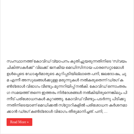
സം​സ്ഥാ​ന​ത്ത് കോ​വി​ഡ് വ്യാ​പ​നം കു​തി​ച്ചു​യ​രു​ന്ന​തി​നി​ടെ ‘സ്വ​യം
ചി​കി​ത്സ​ക​ര്‍​ക്ക് ‘ വി​ല​ക്ക്. ജ​ന​കീ​യ മെ​ഡി​സി​നാ​യ പാ​ര​സെ​റ്റാ​മോ​ള്‍
ഉ​ള്‍​പ്പെ​ടെ ഡോ​ക്ട​ര്‍​മാ​രു​ടെ കു​റി​പ്പ​ടി​യി​ല്ലാ​തെ പ​നി, ജ​ല​ദോ​ഷം, ചു​
മ എ​ന്നീ അ​സു​ഖ​ങ്ങ​ള്‍​ക്കു​ള്ള മ​രു​ന്നു​ക​ള്‍ ന​ല്‍​ക​രു​തെ​ന്ന് ഡ്ര​ഗ് ക​
ണ്‍​ട്രോ​ള്‍ വി​ഭാ​ഗം വീ​ണ്ടും മു​ന്ന​റി​യി​പ്പ് ന​ല്‍​കി. കോ​വി​ഡ് ഒ​ന്നാം​ത​രം​
ഗ സ​മ​യ​ത്ത് ത​ന്നെ ഇ​ത്ത​രം നി​ര്‍​ദേ​ശ​ങ്ങ​ള്‍ ന​ല്‍​കി​യി​രു​ന്നെ​ങ്കി​ലും പി​
ന്നീ​ട് പ​രി​ശോ​ധ​ന​ക​ള്‍ കു​റ​ഞ്ഞു. കോ​വി​ഡ് വീ​ണ്ടും പ​ട​ര്‍​ന്നു പി​ടി​ക്കു​
ന്ന​തി​നി​ടെ​യാ​ണ് മെ​ഡി​ക്ക​ല്‍ സ്‌​റ്റോ​റി​ക​ളി​ല്‍ പ​രി​ശോ​ധ​ന ക​ര്‍​ശ​ന​മാ​
ക്കാ​ന്‍ ഡ്ര​ഗ് ക​ണ്‍​ട്രോ​ള്‍ വി​ഭാ​ഗം തീ​രു​മാ​നി​ച്ച​ത്. പ​നി, …
Read More »