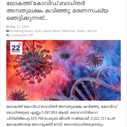
ലോകത്ത്​ കോവിഡ്​ ബാധിതര്‍
അമ്പതുലക്ഷം കവിഞ്ഞു; മരണസംഖ്യ
ഞെട്ടിക്കുന്നത്…
May 21, 2020
Breaking News
,
Gulf
,
Latest News
,
National
,
Slider
,
World
on
Comments Off
ലോകത്ത്​
കോവിഡ്​
ബാധിതര്‍
അമ്പതുലക്ഷം
കവിഞ്ഞു;
മരണസംഖ്യ
ഞെട്ടിക്കുന്നത്…
ലോകത്ത്​ കോവിഡ്​ ബാധിതര്‍ അമ്പതുലക്ഷം കവിഞ്ഞു.​ കോവിഡ്​
ബാധിതരുടെ എണ്ണം 5,087,859 ആയി. വൈറസി​ന്‍റെറ
പിടിയില്‍പെട്ട 329,768 പേരുടെ ജീവന്‍ നഷ്​ടമായി. 2,022,727 പേര്‍
ലോകത്താകെ രോഗമുക്​തി നേടി. രോഗബാധിതരുടെയും