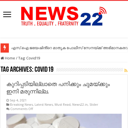
എസ്.ഐ.ജയേഷിൻ്റെ മാതൃക പോലീസ് സേനയ്ക്ക് അഭിമാനകരവും
എസ്.ഐ.ജയേഷിൻ്റെ മാതൃക പോലീസ് സേനയ്ക്ക് അഭിമാനകരവും
Home
/
Tag:
Covid19
Tag Archives:
Covid19
കു​റി​പ്പ​ടി​യി​ല്ലാ​തെ പ​നി​ക്കും ചു​മ​യ്ക്കും
ഇനി മ​രു​ന്നി​ല്ല.
Sep 4, 2021
Breaking News
,
Latest News
,
Must Read
,
News22.in
,
Slider
on
Comments Off
കു​
റി​
പ്പ​
ടി​