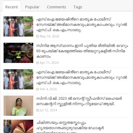
Recent
Popular
Comments
Tags
എസ്.ഐ.ജയേഷിൻ്റെ മാതൃക പോലീസ്
സേനയ്ക്ക് അഭിമാനകരവും,മാതൃകാപരവും: റൂറൽ
എസ്.പി .കെ.എം.സാബു.
May 16, 2026
സിനിമ ആസ്വാദനം ഇനി പുതിയ രീതിയിൽ: വെറും
69 രൂപയ്ക്ക് കേരളത്തിലെ തിയേറ്ററുകളിൽ സിനിമ
കാണാം
Apr 11, 2026
എസ്.ഐ.ജയേഷിൻ്റെ മാതൃക പോലീസ്
സേനയ്ക്ക് അഭിമാനകരവും,മാതൃകാപരവും: റൂറൽ
എസ്.പി .കെ.എം.സാബു.
Feb 4, 2026
സിനി.വി.ജി. 2023 ൽ സെന്റ് സ്റ്റീഫൻസ് ഹൈയർ
സെക്കന്ററി സ്കൂളിൽ നിന്നും റിട്ടയേഡ് ആയി.
Jul 12, 2024
ചികിത്സയും സ്റ്റെതസ്കോപ്പും
ഹൃദയരാഗതംബുരുവാക്കിയ ഡോക്ടർ