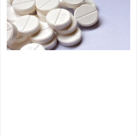
യി​
ല്ലാ​
തെ
പ​
നി​
ക്കും
ചു​
മ​
യ്ക്കും
ഇനി
മ​
രു​
ന്നി​
ല്ല.