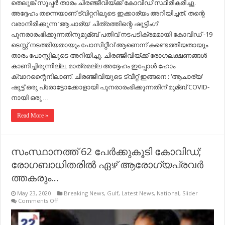
തെലുങ്ക് സൂപ്പര്‍ താരം ചിരഞ്ജീവിയ്ക്ക് കോവിഡ് സ്ഥിരീകരിച്ചു.
അദ്ദേഹം തന്നെയാണ് ട്വിറ്ററിലൂടെ ഇക്കാര്യം അറിയിച്ചത്. തന്റെ
വരാനിരിക്കുന്ന ‘ആചാര്യ’ ചിത്രത്തിന്റെ ഷൂട്ടിംഗ്
പുനരാരംഭിക്കുന്നതിനുമുമ്ബ് പതിവ് നടപടിക്രമമായി കോവിഡ് -19
ടെസ്റ്റ് നടത്തിയതായും പോസിറ്റീവ് ആണെന്ന് കണ്ടെത്തിയതായും
താരം പോസ്റ്റിലൂടെ അറിയിച്ചു. ചിരഞ്ജീവിയ്ക്ക് രോഗലക്ഷണങ്ങള്‍
കാണിച്ചിരുന്നില്ല, മാത്രമല്ല അദ്ദേഹം ഇപ്പോള്‍ ഹോം
ക്വാറന്റൈനിലാണ്. ചിരഞ്ജീവിയുടെ ട്വീറ്റ് ഇങ്ങനെ : ‘ആചാര്യ’
ഷൂട്ട് ഒരു പ്രോട്ടോക്കോളായി പുനരാരംഭിക്കുന്നതിന് മുമ്ബ് COVID-
നായി ഒരു …
Read More »
സംസ്ഥാനത്ത്‌ 62 പേ​ര്‍​ക്കു​കൂ​ടി കോ​വി​ഡ്;
രോഗബാധിതരില്‍ ഏ​ഴ് ആ​രോ​ഗ്യ​പ്ര​വ​ര്‍​
ത്ത​ക​രും…
May 23, 2020
Breaking News
,
Gulf
,
Latest News
,
National
,
Slider
on
Comments Off
സംസ്ഥാനത്ത്‌
62
പേ​