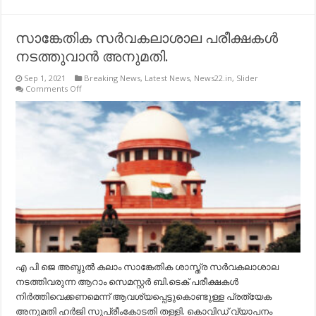
സാങ്കേതിക സര്‍വകലാശാല പരീക്ഷകള്‍
നടത്തുവാന്‍ അനുമതി.
Sep 1, 2021
Breaking News
,
Latest News
,
News22.in
,
Slider
on
Comments Off
സാങ്കേതിക
സര്‍വകലാശാല
പരീക്ഷകള്‍
നടത്തുവാന്‍
അനുമതി.
എ പി ജെ അബ്ദുല്‍ കലാം സാങ്കേതിക ശാസ്ത്ര സര്‍വകലാശാല
നടത്തിവരുന്ന ആറാം സെമസ്റ്റര്‍ ബി.ടെക് പരീക്ഷകള്‍
നിര്‍ത്തിവെക്കണമെന്ന് ആവശ്യപ്പെട്ടുകൊണ്ടുള്ള പ്രത്യേക
അനുമതി ഹര്‍ജി സുപ്രീംകോടതി തള്ളി. കൊവിഡ് വ്യാപനം