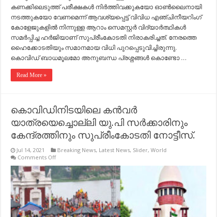
കണക്കിലെടുത്ത് പരീക്ഷകള്‍ നിര്‍ത്തിവക്കുകയോ ഓണ്‍ലൈനായി
നടത്തുകയോ വേണമെന്ന് ആവശ്യപ്പെട്ട് വിവിധ എഞ്ചിനീയറിംഗ്
കോളേജുകളില്‍ നിന്നുള്ള ആറാം സെമസ്റ്റര്‍ വിദ്യാര്‍ത്ഥികള്‍
സമര്‍പ്പിച്ച ഹര്‍ജിയാണ് സുപ്രീംകോടതി നിരാകരിച്ചത്. നേരത്തെ
ഹൈക്കോടതിയും സമാനമായ വിധി പുറപ്പെടുവിച്ചിരുന്നു.
കൊവിഡ് ബാധമൂലമോ അനുബന്ധ പ്രശ്നങ്ങള്‍ കൊണ്ടോ …
Read More »
കൊവിഡിനിടയിലെ കന്‍വര്‍
യാത്രയെച്ചൊല്ലി യു.പി സര്‍ക്കാരിനും
കേന്ദ്രത്തിനും സുപ്രീംകോടതി നോട്ടീസ്.
Jul 14, 2021
Breaking News
,
Latest News
,
Slider
,
World
on
Comments Off
കൊവിഡിനിടയിലെ
കന്‍വര്‍
യാത്രയെച്ചൊല്ലി
യു.പി
സര്‍ക്കാരിനും
കേന്ദ്രത്തിനും
സുപ്രീംകോടതി
നോട്ടീസ്.