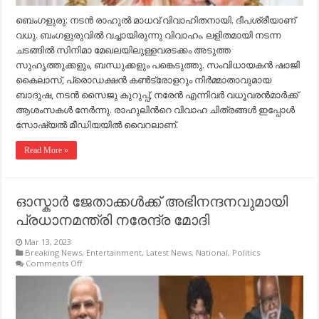
ബെംഗളുരു: നടൻ രാഹുൽ മാധവ് വിവാഹിതനായി. ദീപശ്രീയാണ്
വധു. ബംഗളുരുവിൽ വച്ചായിരുന്നു വിവാഹം. ലളിതമായി നടന്ന
ചടങ്ങിൽ സിനിമാ മേഖലയിലുള്ളവരടക്കം അടുത്ത
സുഹൃത്തുക്കളും, ബന്ധുക്കളും പങ്കെടുത്തു. സംവിധായകൻ ഷാജി
കൈലാസ്, പ്രൊഡക്ഷൻ കൺട്രോളറും നിർമ്മാതാവുമായ
ബാദുഷ, നടൻ സൈജു കുറുപ്പ്, നരേൻ എന്നിവർ വധൂവരൻമാർക്ക്
ആശംസകൾ നേർന്നു. രാഹുലിന്‍റെ വിവാഹ ചിത്രങ്ങൾ ഇപ്പോൾ
സോഷ്യൽ മീഡിയയിൽ വൈറലാണ്.
Read More »
ഓസ്കാര്‍ ജേതാക്കള്‍ക്ക് അഭിനന്ദനവുമായി
പ്രധാനമന്ത്രി നരേന്ദ്ര മോദി
Mar 13, 2023
Breaking News
,
Entertainment
,
Latest News
,
National
,
Politics
on
Comments Off
ഓസ്കാര്‍
ജേതാക്കള്‍ക്ക്
അഭിനന്ദനവുമായി
പ്രധാനമന്ത്രി
നരേന്ദ്ര