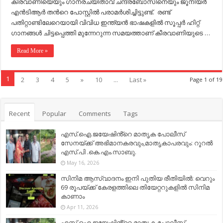
കീരവാണിയെയും ഗാനരചയിതാവ് ചന്ദ്രബോസിനെയും ജൂനിയർ
എൻടിആർ തന്‍റെ പോസ്റ്റിൽ പരാമർശിച്ചിട്ടുണ്ട്. രണ്ട്
പതിറ്റാണ്ടിലേറെയായി വിവിധ ഇന്ത്യൻ ഭാഷകളിൽ സൂപ്പർ ഹിറ്റ്
ഗാനങ്ങൾ ചിട്ടപ്പെത്തി മുന്നേറുന്ന സമയത്താണ് കീരവാണിയുടെ …
Read More »
1
2
3
4
5
»
10
...
Last »
Page 1 of 19
Recent
Popular
Comments
Tags
എസ്.ഐ.ജയേഷിൻ്റെ മാതൃക പോലീസ്
സേനയ്ക്ക് അഭിമാനകരവും,മാതൃകാപരവും: റൂറൽ
എസ്.പി .കെ.എം.സാബു.
May 16, 2026
സിനിമ ആസ്വാദനം ഇനി പുതിയ രീതിയിൽ: വെറും
69 രൂപയ്ക്ക് കേരളത്തിലെ തിയേറ്ററുകളിൽ സിനിമ
കാണാം
Apr 11, 2026
എസ്.ഐ.ജയേഷിൻ്റെ മാതൃക പോലീസ്