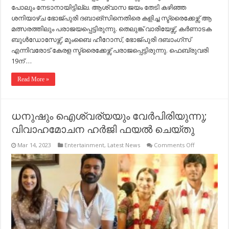
പോലും നേടാനായിട്ടില്ല. ആശ്വാസ ജയം തേടി കഴിഞ്ഞ
ശനിയാഴ്ച ഭോജ്പുരി ദബാങ്സിനെതിരെ കളിച്ച സ്ട്രൈക്കേഴ്സ് ആ
മത്സരത്തിലും പരാജയപ്പെട്ടിരുന്നു. തെലുങ്ക് വാരിയേഴ്സ്, കർണാടക
ബുൾഡോസേഴ്സ്, മുംബൈ ഹീറോസ്, ഭോജ്പുരി ദബാംഗ്സ്
എന്നിവരോട് കേരള സ്ട്രൈക്കേഴ്സ് പരാജപ്പെട്ടിരുന്നു. ഫെബ്രുവരി
19ന് …
Read More »
ധനുഷും ഐശ്വര്യയും വേർപിരിയുന്നു;
വിവാഹമോചന ഹർജി ഫയൽ ചെയ്തു
on
Mar 14, 2023
Entertainment
,
Latest News
Comments Off
ധനുഷും
ഐശ്വര്യയ
വേർപിരിയുന്
വിവാഹമോ
ഹർജി
ഫയൽ
ചെയ്തു