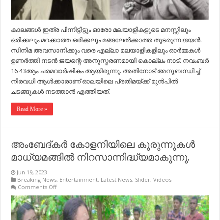
കാലങ്ങൾ ഇത്ര പിന്നിട്ടിട്ടും ഓരോ മലയാളികളുടെ മനസ്സിലും
ഒരിക്കലും മറക്കാത്ത ഒരിക്കലും മങ്ങലേൽക്കാത്ത തുടരുന്ന ജയൻ.
സിനിമ അവസാനിക്കും വരെ എല്ലാ മലയാളികളിലും ഓർമ്മകൾ
ഉണർത്തി നടൻ ജയന്റെ അനുസ്മരണമായി കൊല്ലം നാട്. നവംബർ
16 43ആം ചരമവാർഷികം ആയിരുന്നു. അതിനോട് അനുബന്ധിച്ച്
നിരവധി ആൾക്കാരാണ് ഓലയിലെ പ്രതിമയ്ക്ക് മുൻപിൽ
ചടങ്ങുകൾ നടത്താൻ എത്തിയത്.
Read More »
അംബേദ്കർ കോളനിയിലെ കുരുന്നുകൾ
മാധ്യമങ്ങിൽ നിറസാന്നിദ്ധ്യമാകുന്നു.
Jun 19, 2023
Breaking News
,
Entertainment
,
Latest News
,
Slider
,
Videos
on
Comments Off
അംബേദ്കർ
കോളനിയിലെ
കുരുന്നുകൾ
മാധ്യമങ്ങിൽ