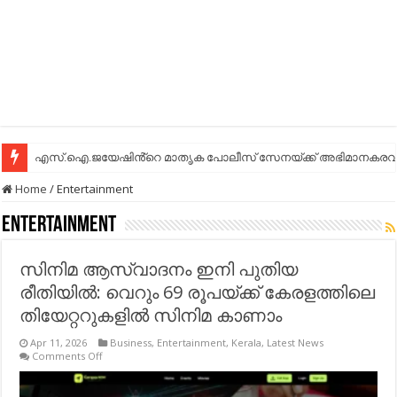
എസ്.ഐ.ജയേഷിൻ്റെ മാതൃക പോലീസ് സേനയ്ക്ക് അഭിമാനകരവും
എസ്.ഐ.ജയേഷിൻ്റെ മാതൃക പോലീസ് സേനയ്ക്ക് അഭിമാനകരവും
Home
/
Entertainment
Entertainment
സിനിമ ആസ്വാദനം ഇനി പുതിയ
രീതിയിൽ: വെറും 69 രൂപയ്ക്ക് കേരളത്തിലെ
തിയേറ്ററുകളിൽ സിനിമ കാണാം
Apr 11, 2026
Business
,
Entertainment
,
Kerala
,
Latest News
on
Comments Off
സിനിമ
ആസ്വാദനം
ഇനി