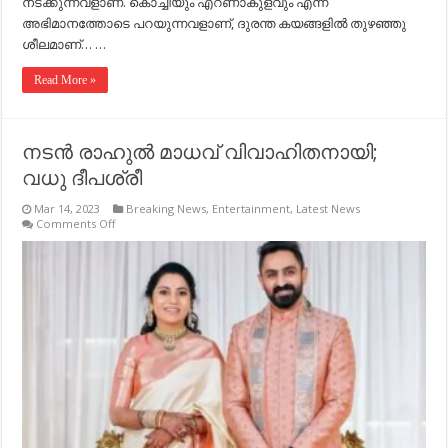
നടക്കുന്നവളാണ്. കൊച്ചിയും എറണാകുളവും എന്ന്
അഭിമാനത്തോടെ പറയുന്നവളാണ്, ദുരന്ത കയങ്ങളിൽ തുഴഞ്ഞു
ശീലമാണ്… …
Read More »
നടൻ രാഹുൽ മാധവ് വിവാഹിതനായി;
വധു ദീപശ്രീ
Mar 14, 2023
Breaking News
,
Entertainment
,
Latest News
on
Comments Off
നടൻ
രാഹുൽ
മാധവ്
വിവാഹിതനായി;
വധു
ദീപശ്രീ