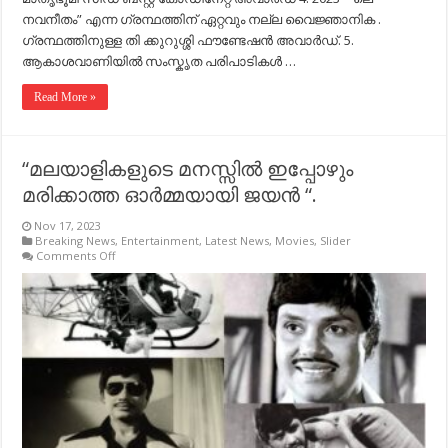
നവനീതം” എന്ന ഗ്രന്ഥത്തിന് ഏറ്റവും നല്ല വൈജ്ഞാനിക .
ഗ്രന്ഥത്തിനുള്ള തി ക്കുറുശ്ശി ഫൗണ്ടേഷൻ അവാർഡ്. 5.
ആകാശവാണിയിൽ സംസ്കൃത പരിപാടികൾ …
Read More »
“മലയാളികളുടെ മനസ്സിൽ ഇപ്പോഴും
മരിക്കാത്ത ഓർമ്മയായി ജയൻ “.
Nov 17, 2023
Breaking News
,
Entertainment
,
Latest News
,
Movies
,
Slider
on
Comments Off
“മലയാളികളുടെ
മനസ്സിൽ
ഇപ്പോഴും
മരിക്കാത്ത
ഓർമ്മയായി
ജയൻ
“.