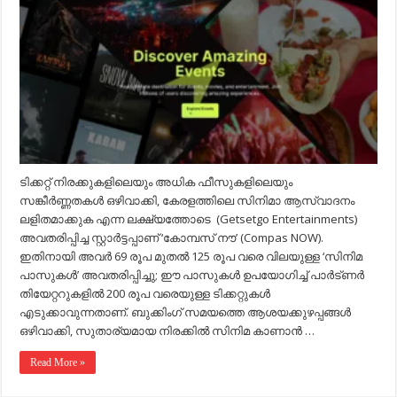
പുതിയ
രീതിയിൽ:
വെറും
69
രൂപയ്ക്ക്
കേരളത്തിലെ
തിയേറ്ററുകളിൽ
സിനിമ
കാണാം
ടിക്കറ്റ് നിരക്കുകളിലെയും അധിക ഫീസുകളിലെയും
സങ്കീർണ്ണതകൾ ഒഴിവാക്കി, കേരളത്തിലെ സിനിമാ ആസ്വാദനം
ലളിതമാക്കുക എന്ന ലക്ഷ്യത്തോടെ (Getsetgo Entertainments)
അവതരിപ്പിച്ച സ്റ്റാർട്ടപ്പാണ് ‘കോമ്പസ് നൗ’ (Compas NOW).
ഇതിനായി അവർ 69 രൂപ മുതൽ 125 രൂപ വരെ വിലയുള്ള ‘സിനിമ
പാസുകൾ’ അവതരിപ്പിച്ചു; ഈ പാസുകൾ ഉപയോഗിച്ച് പാർട്ണർ
തിയേറ്ററുകളിൽ 200 രൂപ വരെയുള്ള ടിക്കറ്റുകൾ
എടുക്കാവുന്നതാണ്. ബുക്കിംഗ് സമയത്തെ ആശയക്കുഴപ്പങ്ങൾ
ഒഴിവാക്കി, സുതാര്യമായ നിരക്കിൽ സിനിമ കാണാൻ …
Read More »