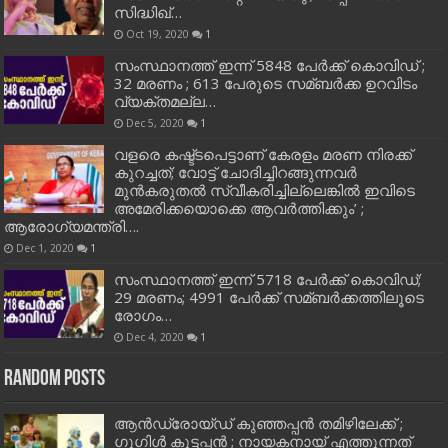
സിദ്ധിഖ്…
Oct 19, 2020
1
സംസ്ഥാനത്ത് ഇന്ന് 5848 പേര്‍ക്ക് കൊവി‌ഡ് ;
32 മരണം ; 613 പേരുടെ സമ്ബര്‍ക്ക ഉറവിടം
വ്യക്തമല്ല…
Dec 5, 2020
1
വളരെ കഷ്ട്ടപെട്ടാണ് കേരളം മരണ നിരക്ക്
കുറച്ചത്; വോട്ട് ചോദിച്ചിറങ്ങുന്നവർ
മുൻകരുതൽ സ്വീകരിച്ചില്ലെങ്കിൽ ഇവിടെ
അമേരിക്കയൊക്കെ ആവർത്തിക്കും’ ;
ആരോഗ്യമന്ത്രി….
Dec 1, 2020
1
സംസ്ഥാനത്ത് ഇന്ന് 5718 പേര്‍ക്ക് കൊവിഡ്;
29 മരണം; 4991 പേര്‍ക്ക് സമ്ബര്‍ക്കത്തിലൂടെ
രോഗം…
Dec 4, 2020
1
Random Posts
ആന്‍ഡ്രോയ്ഡ് കുഞ്ഞപ്പന്‍ തമിഴിലേക്ക് ;
ഗൂഗിള്‍ കുട്ടപ്പൻ ; നായകനായ് എത്തുന്നത്