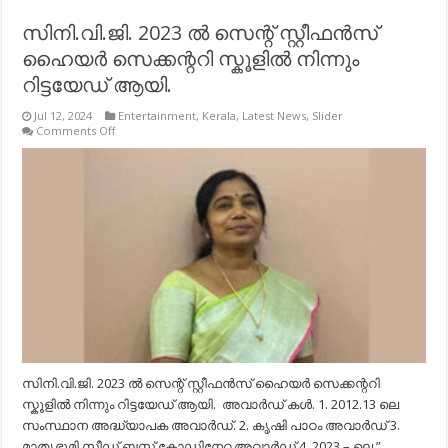
സിനി.വി.ജി. 2023 ൽ സെന്റ് സ്റ്റീഫൻസ്
ഹൈയർ സെക്കന്ററി സ്കൂളിൽ നിന്നും
റിട്ടയേഡ് ആയി.
Jul 12, 2024
Entertainment
,
Kerala
,
Latest News
,
Slider
on
Comments Off
സിനി.വി.ജി.
2023
ൽ
സെന്റ്
സ്റ്റീഫൻസ്
ഹൈയർ
സെക്കന്ററി
സ്കൂളിൽ
നിന്നും
റിട്ടയേഡ്
ആയി.
സിനി.വി.ജി. 2023 ൽ സെന്റ് സ്റ്റീഫൻസ് ഹൈയർ സെക്കന്ററി
സ്കൂളിൽ നിന്നും റിട്ടയേഡ് ആയി. അവാർഡ് കൾ. 1. 2012.13 ലെ
സംസ്ഥാന അദ്ധ്യാപക അവാർഡ്. 2. കൃഷി പാഠം അവാർഡ് 3.
മാതൃഭൂമി സീഡ് ബസ്റ്റ് കോഡിനേറ്റ അവാർഡ് 4. 2023 – ലെ ”