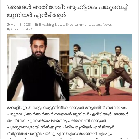
‘ഞങ്ങള്‍ അത് നേടി’; ആഹ്ളാദം പങ്കുവെച്ച്
ജൂനിയര്‍ എന്‍ടിആര്‍
Mar 13, 2023
Breaking News
,
Entertainment
,
Latest News
on
Comments Off
‘ഞങ്ങള്‍
അത്
നേടി’;
ആഹ്ളാദം
പങ്കുവെച്ച്
ജൂനിയര്‍
എന്‍ടിആര്‍
ഹോളിവുഡ്: ‘നാട്ടു നാട്ടു’വിൻ്റെ ഓസ്കാർ നേട്ടത്തിൽ സന്തോഷം
പങ്കുവെച്ച് ആർആർആർ നായകൻ ജൂനിയർ എൻടിആർ. ഞങ്ങള്‍
അത് നേടി എന്ന ക്യാപ്ഷനൊപ്പം കീരവാണി ഓസ്കാർ
പുരസ്കാരവുമായി നിൽക്കുന്ന ചിത്രം ജൂനിയർ എൻടിആർ
ട്വിറ്ററിൽ പോസ്റ്റ് ചെയ്തു. എസ് എസ് രാജമൗലി, എംഎം