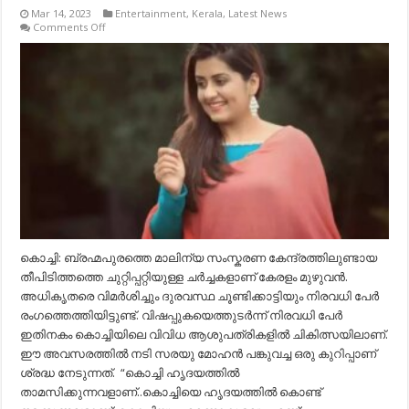
Mar 14, 2023
Entertainment
,
Kerala
,
Latest News
on
Comments Off
ബ്രഹ്മപുരം
തീപിടിത്തം;
പ്രതികരണവുമായി
നടി
സരയു
മോഹൻ
കൊച്ചി: ബ്രഹ്മപുരത്തെ മാലിന്യ സംസ്കരണ കേന്ദ്രത്തിലുണ്ടായ
തീപിടിത്തത്തെ ചുറ്റിപ്പറ്റിയുള്ള ചർച്ചകളാണ് കേരളം മുഴുവൻ.
അധികൃതരെ വിമർശിച്ചും ദുരവസ്ഥ ചൂണ്ടിക്കാട്ടിയും നിരവധി പേർ
രംഗത്തെത്തിയിട്ടുണ്ട്. വിഷപ്പുകയെത്തുടർന്ന് നിരവധി പേർ
ഇതിനകം കൊച്ചിയിലെ വിവിധ ആശുപത്രികളിൽ ചികിത്സയിലാണ്.
ഈ അവസരത്തിൽ നടി സരയു മോഹൻ പങ്കുവച്ച ഒരു കുറിപ്പാണ്
ശ്രദ്ധ നേടുന്നത്. “കൊച്ചി ഹൃദയത്തിൽ
താമസിക്കുന്നവളാണ്..കൊച്ചിയെ ഹൃദയത്തിൽ കൊണ്ട്