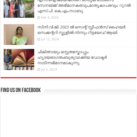
സേനയ്ക്ക് അഭിമാനകരവും,മാതൃകാപരവും: റൂറൽ
എസ്.പി .കെ.എം.സാബു.
Feb 4, 2026
സിനി.വി.ജി. 2023 ൽ സെന്റ് സ്റ്റീഫൻസ് ഹൈയർ
സെക്കന്ററി സ്കൂളിൽ നിന്നും റിട്ടയേഡ് ആയി.
Jul 12, 2024
ചികിത്സയും സ്റ്റെതസ്കോപ്പും
ഹൃദയരാഗതംബുരുവാക്കിയ ഡോക്ടർ
നാടിന്നഭിമാനമാകുന്നു.
Jul 5, 2024
Find us on Facebook