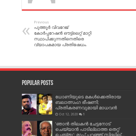
Previous
പുത്തൂർ വിവറേജ്
കോർപ്പറേഷൻ ഔട്ട്ലെറ്റ് മാറ്റി
സ്ഥാപിക്കുന്നതിനെതിരെ
വ്യാപകമായ പ്രതിഷേധം.
Popular Posts
ധോണിയുടെ മകള്‍ക്കെതിരായ
ബലാത്സംഗ ഭീഷണി;
പ്രതികരണവുമായി മാധവന്‍
Oct 12, 2020
1
‘ഞാന്‍ തിലകന്‍ ചേട്ടനോട്
ചെയ്യാന്‍ പാടില്ലാത്ത തെറ്റ്
ചെയ്തു’; മാപ്പ് പറഞ്ഞ് സിദ്ധിഖ്…