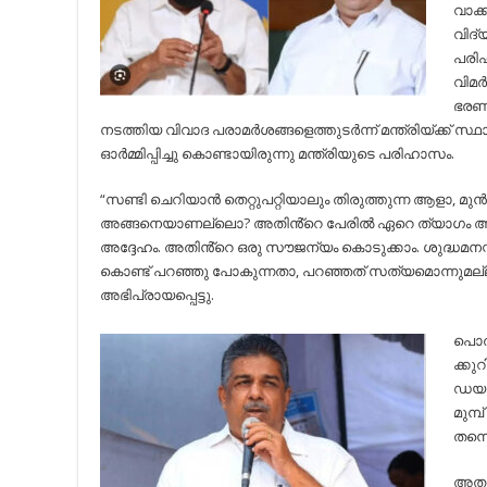
വാക്
വിദ്
പരി
വിമ
ഭരണ
നടത്തിയ വിവാദ പരാമർശങ്ങളെത്തുടർന്ന് മന്ത്രിയ്ക്ക് സ്ഥ
ഓർമ്മിപ്പിച്ചു കൊണ്ടായിരുന്നു മന്ത്രിയുടെ പരിഹാസം.
“സണ്ടി ചെറിയാൻ തെറ്റുപറ്റിയാലും തിരുത്തുന്ന ആളാ, മു
അങ്ങനെയാണല്ലൊ? അതിൻ്റെ പേരിൽ ഏറെ ത്യാഗം അന
അദ്ദേഹം. അതിൻ്റെ ഒരു സൗജന്യം കൊടുക്കാം. ശുദ്ധ
കൊണ്ട് പറഞ്ഞു പോകുന്നതാ, പറഞ്ഞത് സത്യമൊന്നുമല്ല 
അഭിപ്രായപ്പെട്ടു.
പൊത
ക്കുറ
ഡയറ
മുമ്
തന്ന
അതു 