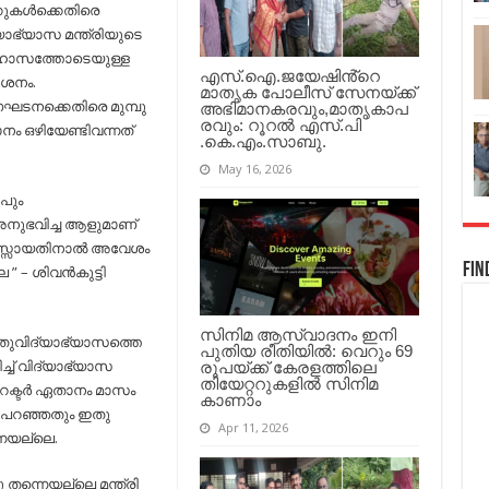
സജി
കുകൾക്കെതിരെ
ചെറിയാൻ്റെ
യാഭ്യാസ മന്ത്രിയുടെ
പ്രസ്താവനക്കെതിരെ
വിദ്യാഭ്യാസ
ഹാസത്തോടെയുള്ള
മന്ത്രി.
എസ്.ഐ.ജയേഷിൻ്റെ
ർശനം.
മാതൃക പോലീസ് സേനയ്ക്ക്
ഘടനക്കെതിരെ മുമ്പു
അഭിമാനകരവും,മാതൃകാപ
രവും: റൂറൽ എസ്.പി
ാനം ഒഴിയേണ്ടിവന്നത്
.കെ.എം.സാബു.
May 16, 2026
ൻപും
ുഭവിച്ച ആളുമാണ്
മനസ്സായതിനാൽ അവേശം
Fin
” – ശിവൻകുട്ടി
സിനിമ ആസ്വാദനം ഇനി
ുവിദ്യാഭ്യാസത്തെ
പുതിയ രീതിയിൽ: വെറും 69
ിച്ച്‌ വിദ്യാഭ്യാസ
രൂപയ്ക്ക് കേരളത്തിലെ
തിയേറ്ററുകളിൽ സിനിമ
ക്ടർ ഏതാനം മാസം
കാണാം
പ് പറഞ്ഞതും ഇതു
Apr 11, 2026
െയല്ലെ.
തന്നെയല്ലെ മന്ത്രി