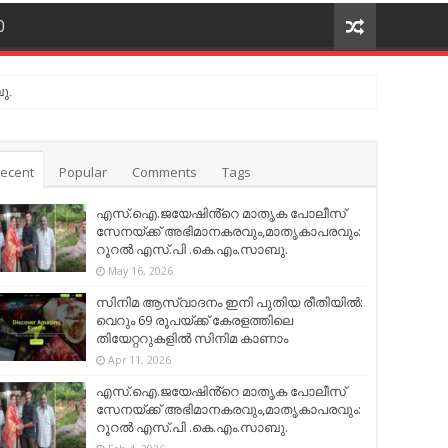
O
ു.
ecent
Popular
Comments
Tags
എസ്.ഐ.ജയേഷിൻ്റെ മാതൃക പോലീസ്
സേനയ്ക്ക് അഭിമാനകരവും,മാതൃകാപരവും:
റൂറൽ എസ്.പി .കെ.എം.സാബു.
May 16, 2026
സിനിമ ആസ്വാദനം ഇനി പുതിയ രീതിയിൽ:
വെറും 69 രൂപയ്ക്ക് കേരളത്തിലെ
തിയേറ്ററുകളിൽ സിനിമ കാണാം
Apr 11, 2026
എസ്.ഐ.ജയേഷിൻ്റെ മാതൃക പോലീസ്
സേനയ്ക്ക് അഭിമാനകരവും,മാതൃകാപരവും:
റൂറൽ എസ്.പി .കെ.എം.സാബു.