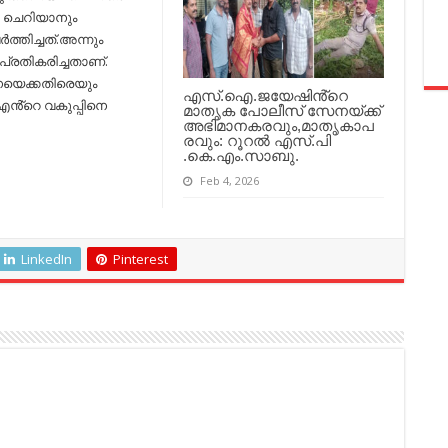
 ചെറിയാനും
്തിച്ചത്.അന്നും
പ്രതികരിച്ചതാണ്.
വനയെക്കതിരെയും
എസ്.ഐ.ജയേഷിൻ്റെ
 എൻ്റെ വകുപ്പിനെ
മാതൃക പോലീസ് സേനയ്ക്ക്
അഭിമാനകരവും,മാതൃകാപ
രവും: റൂറൽ എസ്.പി
.കെ.എം.സാബു.
Feb 4, 2026
LinkedIn
Pinterest