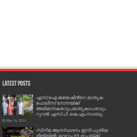
Latest Posts
എസ്.ഐ.ജയേഷിൻ്റെ മാതൃക
പോലീസ് സേനയ്ക്ക്
അഭിമാനകരവും,മാതൃകാപരവും:
റൂറൽ എസ്.പി .കെ.എം.സാബു.
May 16, 2026
സിനിമ ആസ്വാദനം ഇനി പുതിയ
രീതിയിൽ: വെറും 69 രൂപയ്ക്ക്