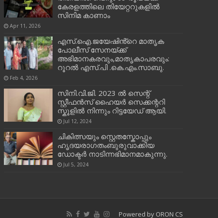
കേരളത്തിലെ തിയേറ്ററുകളിൽ
സിനിമ കാണാം
Apr 11, 2026
എസ്.ഐ.ജയേഷിൻ്റെ മാതൃക
പോലീസ് സേനയ്ക്ക്
അഭിമാനകരവും,മാതൃകാപരവും:
റൂറൽ എസ്.പി .കെ.എം.സാബു.
Feb 4, 2026
സിനി.വി.ജി. 2023 ൽ സെന്റ്
സ്റ്റീഫൻസ് ഹൈയർ സെക്കന്ററി
സ്കൂളിൽ നിന്നും റിട്ടയേഡ് ആയി.
Jul 12, 2024
ചികിത്സയും സ്റ്റെതസ്കോപ്പും
ഹൃദയരാഗതംബുരുവാക്കിയ
ഡോക്ടർ നാടിന്നഭിമാനമാകുന്നു.
Jul 5, 2024
Powered by
ORON CS