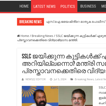
HOME
BUSINESS
MO
LATEST NEWS
POLITICS
Breaking News
എസ്.ഐ.ജയേഷിൻ്റെ മാതൃക പോലീസ് സേ
Home
/
Breaking News
/
SSLC ജയിക്കുന്ന കുട്ടികൾക്ക് എ
പ്രസ്താവനക്കെതിരെ വിദ്യാഭ്യാസ മന്ത്രി.
SSLC ജയിക്കുന്ന കുട്ടികൾക്
അറിയില്ലന്നൊ? മന്ത്രി 
പ്രസ്താവനക്കെതിരെ വിദ്യാ
NEWS22 EDITOR
Jul 5, 2024
Breaking News
,
Latest 
SSLC 
സാമ
ഇല്ല
ചെറ