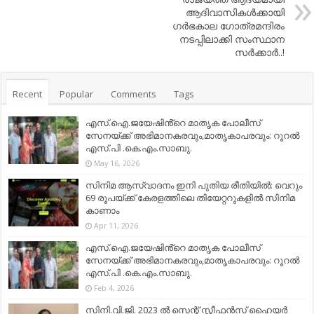
ആദിവാസികള്‍ക്കായി
ഗര്‍ഭകാല ഗോത്രമന്ദിരം
നടപ്പിലാക്കി സംസ്ഥാന
സര്‍ക്കാര്‍..!
Recent
Popular
Comments
Tags
എസ്.ഐ.ജയേഷിൻ്റെ മാതൃക പോലീസ്
സേനയ്ക്ക് അഭിമാനകരവും,മാതൃകാപരവും: റൂറൽ
എസ്.പി .കെ.എം.സാബു.
May 16, 2026
സിനിമ ആസ്വാദനം ഇനി പുതിയ രീതിയിൽ: വെറും
69 രൂപയ്ക്ക് കേരളത്തിലെ തിയേറ്ററുകളിൽ സിനിമ
കാണാം
Apr 11, 2026
എസ്.ഐ.ജയേഷിൻ്റെ മാതൃക പോലീസ്
സേനയ്ക്ക് അഭിമാനകരവും,മാതൃകാപരവും: റൂറൽ
എസ്.പി .കെ.എം.സാബു.
Feb 4, 2026
സിനി.വി.ജി. 2023 ൽ സെന്റ് സ്റ്റീഫൻസ് ഹൈയർ