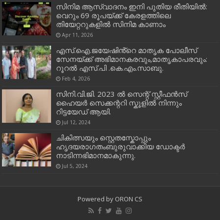
സിനിമ ആസ്വാദനം ഇനി പുതിയ രീതിയിൽ:
വെറും 69 രൂപയ്ക്ക് കേരളത്തിലെ
തിയേറ്ററുകളിൽ സിനിമ കാണാം
Apr 11, 2026
എസ്.ഐ.ജയേഷിൻ്റെ മാതൃക പോലീസ്
സേനയ്ക്ക് അഭിമാനകരവും,മാതൃകാപരവും:
റൂറൽ എസ്.പി .കെ.എം.സാബു.
Feb 4, 2026
സിനി.വി.ജി. 2023 ൽ സെന്റ് സ്റ്റീഫൻസ്
ഹൈയർ സെക്കന്ററി സ്കൂളിൽ നിന്നും
റിട്ടയേഡ് ആയി.
Jul 12, 2024
ചികിത്സയും സ്റ്റെതസ്കോപ്പും
ഹൃദയരാഗതംബുരുവാക്കിയ ഡോക്ടർ
നാടിന്നഭിമാനമാകുന്നു.
Jul 5, 2024
Powered by
ORON CS