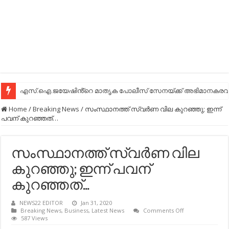
എസ്.ഐ.ജയേഷിൻ്റെ മാതൃക പോലീസ് സേനയ്ക്ക് അഭിമാനകരവും
Home
/
Breaking News
/
സംസ്ഥാനത്ത് സ്വര്‍ണ വില കുറഞ്ഞു; ഇന്ന്‍
പവന് കുറഞ്ഞത്…
സംസ്ഥാനത്ത് സ്വര്‍ണ വില
കുറഞ്ഞു; ഇന്ന്‍ പവന്
കുറഞ്ഞത്…
NEWS22 EDITOR
Jan 31, 2020
on
Breaking News
,
Business
,
Latest News
Comments Off
സംസ്ഥാനത്ത്
587 Views
സ്വര്‍ണ