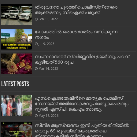
തിരുവനന്തപുരത്ത് പൊലീസിന് നേരെ
ആക്രമണം; സിഐക്ക് പരുക്ക്.
Feb 18, 2022
ലോകത്തിൽ ഒരാൾ മാത്രം വസിക്കുന്ന
നഗരം.
Jul 9, 2023
സംസ്ഥാനത്ത് സ്വർണ്ണവില ഉയർന്നു; പവന്
കൂടിയത് 560 രൂപ
Mar 14, 2023
Latest Posts
എസ്.ഐ.ജയേഷിൻ്റെ മാതൃക പോലീസ്
സേനയ്ക്ക് അഭിമാനകരവും,മാതൃകാപരവും:
റൂറൽ എസ്.പി .കെ.എം.സാബു.
May 16, 2026
സിനിമ ആസ്വാദനം ഇനി പുതിയ രീതിയിൽ:
വെറും 69 രൂപയ്ക്ക് കേരളത്തിലെ
തിയേറ്ററുകളിൽ സിനിമ കാണാം