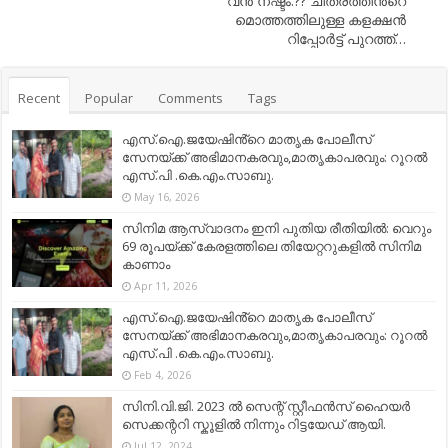
വന്‍ നഷ്ടം.?? ചിത്രത്തിന്‍റെ
മൊത്തത്തിലുള്ള കളക്ഷന്‍
റിപ്പോര്‍ട്ട് പുറത്ത്…
Recent
Popular
Comments
Tags
എസ്.ഐ.ജയേഷിൻ്റെ മാതൃക പോലീസ്
സേനയ്ക്ക് അഭിമാനകരവും,മാതൃകാപരവും: റൂറൽ
എസ്.പി .കെ.എം.സാബു.
May 16, 2026
സിനിമ ആസ്വാദനം ഇനി പുതിയ രീതിയിൽ: വെറും
69 രൂപയ്ക്ക് കേരളത്തിലെ തിയേറ്ററുകളിൽ സിനിമ
കാണാം
Apr 11, 2026
എസ്.ഐ.ജയേഷിൻ്റെ മാതൃക പോലീസ്
സേനയ്ക്ക് അഭിമാനകരവും,മാതൃകാപരവും: റൂറൽ
എസ്.പി .കെ.എം.സാബു.
Feb 4, 2026
സിനി.വി.ജി. 2023 ൽ സെന്റ് സ്റ്റീഫൻസ് ഹൈയർ
സെക്കന്ററി സ്കൂളിൽ നിന്നും റിട്ടയേഡ് ആയി.
Jul 12, 2024