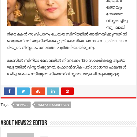
കുടുംബ
ത്തെയും
നേരത്തേ
വിസ്തരിച്ചിരു
ന്നു. ലാ​ലി​
ന്‍റെ മ​ക​ന്‍ സം​വി​ധാ​നം ചെ​യ്ത സി​നി​മ​യി​ല്‍ അ​ഭി​ന​യി​ക്കു​ന്ന​തി​നി​
ടെ​യാ​ണ് ന​ടി ആ​ക്ര​മി​ക്ക​പ്പെ​ട്ട​ത്. കേ​സി​ലെ ഒ​ന്നാം സാ​ക്ഷി​യാ​യ ന​
ടി​യു​ടെ വി​സ്താ​രം നേ​ര​ത്തെ പൂ​ര്‍​ത്തി​യാ​യി​രു​ന്നു.
കേ​സി​ല്‍ സി​നി​മാ മേ​ഖ​ല​യി​ല്‍ നി​ന്ന​ട​ക്കം 136 സാ​ക്ഷി​ക​ളെ ആ​ദ്യ
ഘ​ട്ട​ത്തി​ല്‍ വി​സ്ത​രി​ക്കു​ന്ന​ത്. ഫോ​റ​ന്‍​സി​ക് പ​രി​ശോ​ധ​നാ ഫ​ല​ങ്ങ​ള്‍
ല​ഭി​ച്ച ശേ​ഷം ന​ടി​യു​ടെ ക്രോ​സ് വി​സ്താ​രം ആ​രം​ഭി​ക്കുകയുള്ളൂ.
Tags
NEWS22
RAMYA NAMBEESAN
About NEWS22 EDITOR