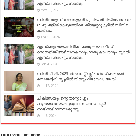
എസ്.പി .കെ.എം.സാബു.
May 16, 2026
സിനിമ ആസ്വാദനം ഇനി പുതിയ രീതിയിൽ: വെറും
69 രൂപയ്ക്ക് കേരളത്തിലെ തിയേറ്ററുകളിൽ സിനിമ
കാണാം
Apr 11, 2026
എസ്.ഐ.ജയേഷിൻ്റെ മാതൃക പോലീസ്
സേനയ്ക്ക് അഭിമാനകരവും,മാതൃകാപരവും: റൂറൽ
എസ്.പി .കെ.എം.സാബു.
Feb 4, 2026
സിനി.വി.ജി. 2023 ൽ സെന്റ് സ്റ്റീഫൻസ് ഹൈയർ
സെക്കന്ററി സ്കൂളിൽ നിന്നും റിട്ടയേഡ് ആയി.
Jul 12, 2024
ചികിത്സയും സ്റ്റെതസ്കോപ്പും
ഹൃദയരാഗതംബുരുവാക്കിയ ഡോക്ടർ
നാടിന്നഭിമാനമാകുന്നു.
Jul 5, 2024