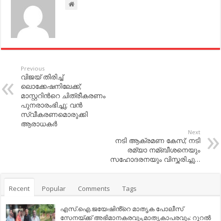
Previous
വിജയ് തിരിച്ച്‌
ലൊക്കേഷനിലേക്ക്;
മാസ്റ്ററിന്‍റെ ചിത്രീകരണം
പുനരാരംഭിച്ചു; വന്‍
സ്വീകരണമൊരുക്കി
ആരാധകര്‍
Next
നടി ആക്രമണ കേസ്; നടി
രമ്യാ നമ്ബീശനെയും
സഹോദരനയും വിസ്തരിച്ചു…
Recent
Popular
Comments
Tags
എസ്.ഐ.ജയേഷിൻ്റെ മാതൃക പോലീസ്
സേനയ്ക്ക് അഭിമാനകരവും,മാതൃകാപരവും: റൂറൽ