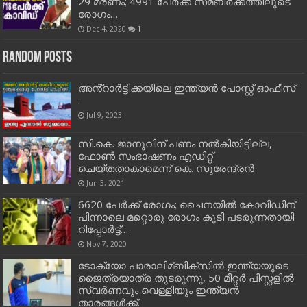
29 മരണം; 4991 പേര്‍ക്ക് സമ്ബര്‍ക്കത്തിലൂടെ
രോഗം…
Dec 4, 2020
1
Random Posts
അൻ്റാർട്ടിക്കയിലെ ഇന്ത്യൻ പോസ്റ്റ് ഓഫീസ്
.
Jul 9, 2023
സി.കെ. ജാനുവിന് പണം നല്‍കിയിട്ടില്ല,
ഫോണ്‍ സംഭാഷണം എഡിറ്റ്
ചെയ്തതാകാമെന്ന് കെ. സുരേന്ദ്രന്‍
Jun 3, 2021
6620 പേ​ര്‍​ക്ക് രോ​ഗം; ചൈ​ന​യി​ൽ കോ​വി​ഡി​ന്
പി​ന്നാ​ലെ മറ്റൊരു രോഗം കൂടി പ​ട​രു​ന്ന​താ​യി
റി​പ്പോ​ർ​ട്ട്…
Nov 7, 2020
ടോക്യോ പാരാലിമ്ബിക്സില്‍ ഇന്ത്യയുടെ
ജൈത്രയാത്ര തുടരുന്നു, 50 മീറ്റര്‍ പിസ്റ്റളില്‍
സ്വര്‍ണവും വെള്ളിയും ഇന്ത്യന്‍
താരങ്ങള്‍ക്ക്.