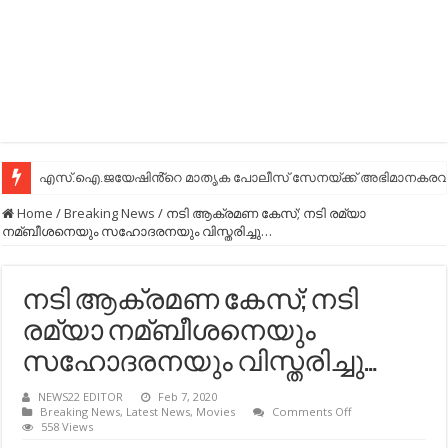
എസ്.ഐ.ജയേഷിൻ്റെ മാതൃക പോലീസ് സേനയ്ക്ക് അഭിമാനകരവും
Home
/
Breaking News
/
നടി ആക്രമണ കേസ്; നടി രമ്യാ
നമ്ബീശനെയും സഹോദരനയും വിസ്തരിച്ചു…
നടി ആക്രമണ കേസ്; നടി
രമ്യാ നമ്ബീശനെയും
സഹോദരനയും വിസ്തരിച്ചു…
NEWS22 EDITOR
Feb 7, 2020
on
Breaking News
,
Latest News
,
Movies
Comments Off
നടി
558 Views
ആക്രമണ