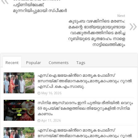
പട്ടിണിയിലേക്ക്‌;
മുന്നറിയിപ്പുമായി സ്‌പീക്കര്‍
Next
കുടുംബ വഴക്കിനിടെ മരണം:
മകന്റെ ഭാര്യയുമായുണ്ടായ
വാക്കുതര്‍ക്കത്തിനിടെ മരിച്ച
റൂബിയുടെ മൃതദേഹം നാളെ
നാട്ടിലെത്തിക്കും
Recent
Popular
Comments
Tags
എസ്.ഐ.ജയേഷിൻ്റെ മാതൃക പോലീസ്
സേനയ്ക്ക് അഭിമാനകരവും,മാതൃകാപരവും: റൂറൽ
എസ്.പി .കെ.എം.സാബു.
May 16, 2026
സിനിമ ആസ്വാദനം ഇനി പുതിയ രീതിയിൽ: വെറും
69 രൂപയ്ക്ക് കേരളത്തിലെ തിയേറ്ററുകളിൽ സിനിമ
കാണാം
Apr 11, 2026
എസ്.ഐ.ജയേഷിൻ്റെ മാതൃക പോലീസ്
സേനയ്ക്ക് അഭിമാനകരവും,മാതൃകാപരവും: റൂറൽ