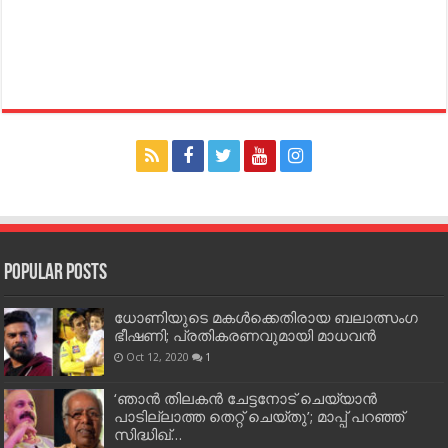
Popular Posts
ധോണിയുടെ മകള്‍ക്കെതിരായ ബലാത്സംഗ
ഭീഷണി; പ്രതികരണവുമായി മാധവന്‍
Oct 12, 2020
1
‘ഞാന്‍ തിലകന്‍ ചേട്ടനോട് ചെയ്യാന്‍
പാടില്ലാത്ത തെറ്റ് ചെയ്തു’; മാപ്പ് പറഞ്ഞ്
സിദ്ധിഖ്…