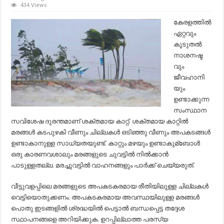
കാറ്റും
434 Views
മഴയും
ശക്തമാകുന്നു,
കേരളത്തില്‍
ഇക്കാര്യങ്ങള്‍
ഏറ്റവും
ശ്രദ്ധിക്കണം;
ജാ​
കൂടുതല്‍
ഗ്രത
നാശനഷ്ട
നിര്‍ദേശങ്ങളുമായി
ദുരന്ത
വും
നിവാരണ
ജീവഹാനി
അതോറിറ്റി…
യും
ഉണ്ടാക്കുന്ന
സംസ്ഥാന
സവിശേഷ ദുരന്തമാണ് ശക്തമായ കാറ്റ്. ശക്തമായ കാറ്റില്‍
മരങ്ങള്‍ കടപുഴകി വീണും ചില്ലകള്‍ ഒടിഞ്ഞു വീണും അപകടങ്ങള്‍
ഉണ്ടാകാനുള്ള സാധ്യതയുണ്ട്. കാറ്റും മഴയും ഉണ്ടാകുമ്ബോള്‍
ഒരു കാരണവശാലും മരങ്ങളുടെ ചുവട്ടില്‍ നില്‍ക്കാന്‍
പാടുള്ളതല്ല. മരച്ചുവട്ടില്‍ വാഹനങ്ങളും പാര്‍ക്ക് ചെയ്യരുത്.
വീട്ടുവളപ്പിലെ മരങ്ങളുടെ അപകടകരമായ രീതിയിലുള്ള ചില്ലകള്‍
വെട്ടിയൊതുക്കണം. അപകടകരമായ അവസ്ഥയിലുള്ള മരങ്ങള്‍
പൊതു ഇടങ്ങളില്‍ ശ്രദ്ധയില്‍ പെട്ടാല്‍ ബന്ധപ്പെട്ട തദ്ദേശ
സ്ഥാപനങ്ങളെ അറിയിക്കുക. ഉറപ്പില്ലാത്ത പരസ്യ