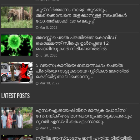
കൂട് നിർമ്മാണം നാളെ തുടങ്ങും;
അരിക്കൊമ്പനെ തളക്കാനുള്ള നടപടികൾ
വേഗത്തിലാക്കി വനംവകുപ്പ്
Mar 8, 2023
അറസ്റ്റ് ചെയ്ത പ്രതിയ്ക്ക് കൊവിഡ്;
കൊല്ലത്ത് സിഐ ഉൾപ്പെടെ 12
പൊലീസുകാർ നിരീക്ഷണത്തിൽ..
Jul 20, 2020
5 വയസുകാരിയെ ബലാത്സംഗം ചെയ്ത
പ്രതിയെ നാട്ടുകാരായ സ്ത്രീകള്‍ മരത്തില്‍
കെട്ടിയിട്ട് തല്ലിക്കൊന്നു…
Mar 18, 2022
Latest Posts
എസ്.ഐ.ജയേഷിൻ്റെ മാതൃക പോലീസ്
സേനയ്ക്ക് അഭിമാനകരവും,മാതൃകാപരവും:
റൂറൽ എസ്.പി .കെ.എം.സാബു.
May 16, 2026
സിനിമ ആസ്വാദനം ഇനി പുതിയ രീതിയിൽ: