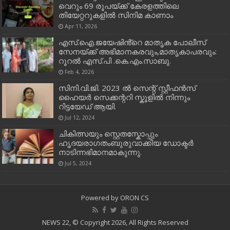
വെറും 69 രൂപയ്ക്ക് കേരളത്തിലെ
തിയേറ്ററുകളിൽ സിനിമ കാണാം
Apr 11, 2026
എസ്.ഐ.ജയേഷിൻ്റെ മാതൃക പോലീസ്
സേനയ്ക്ക് അഭിമാനകരവും,മാതൃകാപരവും:
റൂറൽ എസ്.പി .കെ.എം.സാബു.
Feb 4, 2026
സിനി.വി.ജി. 2023 ൽ സെന്റ് സ്റ്റീഫൻസ്
ഹൈയർ സെക്കന്ററി സ്കൂളിൽ നിന്നും
റിട്ടയേഡ് ആയി.
Jul 12, 2024
ചികിത്സയും സ്റ്റെതസ്കോപ്പും
ഹൃദയരാഗതംബുരുവാക്കിയ ഡോക്ടർ
നാടിന്നഭിമാനമാകുന്നു.
Jul 5, 2024
Powered by
ORON CS
NEWS 22, © Copyright 2026, All Rights Reserved