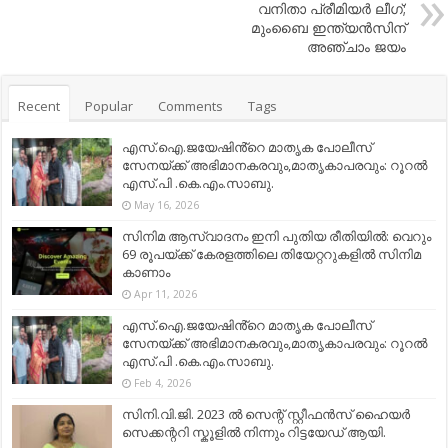
വനിതാ പ്രീമിയർ ലീഗ്;
മുംബൈ ഇന്ത്യൻസിന്
അഞ്ചാം ജയം
Recent
Popular
Comments
Tags
എസ്.ഐ.ജയേഷിൻ്റെ മാതൃക പോലീസ്
സേനയ്ക്ക് അഭിമാനകരവും,മാതൃകാപരവും: റൂറൽ
എസ്.പി .കെ.എം.സാബു.
May 16, 2026
സിനിമ ആസ്വാദനം ഇനി പുതിയ രീതിയിൽ: വെറും
69 രൂപയ്ക്ക് കേരളത്തിലെ തിയേറ്ററുകളിൽ സിനിമ
കാണാം
Apr 11, 2026
എസ്.ഐ.ജയേഷിൻ്റെ മാതൃക പോലീസ്
സേനയ്ക്ക് അഭിമാനകരവും,മാതൃകാപരവും: റൂറൽ
എസ്.പി .കെ.എം.സാബു.
Feb 4, 2026
സിനി.വി.ജി. 2023 ൽ സെന്റ് സ്റ്റീഫൻസ് ഹൈയർ
സെക്കന്ററി സ്കൂളിൽ നിന്നും റിട്ടയേഡ് ആയി.