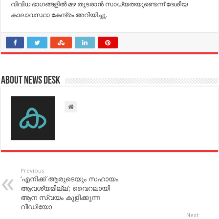
വിവിധ ഭാഗങ്ങളിൽ മഴ തുടരാൻ സാധ്യതയുണ്ടെന്ന് ദേശീയ
കാലാവസ്ഥാ കേന്ദ്രം അറിയിച്ചു.
About News Desk
Previous
‘എനിക്ക് ആരുടെയും സഹായം
ആവശ്യമില്ല’; വൈറലായി
ആന സ്വയം കുളിക്കുന്ന
വീഡിയോ
Next