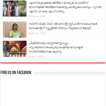
എസ്.ഐ.ജയേഷിൻ്റെ മാതൃക പോലീസ്
സേനയ്ക്ക് അഭിമാനകരവും,മാതൃകാപരവും: റൂറൽ
എസ്.പി .കെ.എം.സാബു.
Feb 4, 2026
സിനി.വി.ജി. 2023 ൽ സെന്റ് സ്റ്റീഫൻസ് ഹൈയർ
സെക്കന്ററി സ്കൂളിൽ നിന്നും റിട്ടയേഡ് ആയി.
Jul 12, 2024
ചികിത്സയും സ്റ്റെതസ്കോപ്പും
ഹൃദയരാഗതംബുരുവാക്കിയ ഡോക്ടർ
നാടിന്നഭിമാനമാകുന്നു.
Jul 5, 2024
Find us on Facebook