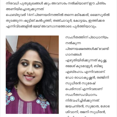
നിരവധി പുതുമുഖങ്ങൾ ക്കും അവസരം നൽകിയാണ് ഈ ചിത്രം
അണിയിച്ചൊരുക്കുന്നത്.
ഫെബ്രുവരി 14ന് പ്രണയദിനത്തിൽ തന്നെ മടിക്കേരി, മൈസൂരിൽ
തുടങ്ങുന്ന ഷൂട്ടിങ് കൽപ്പത്തി, തഞ്ചാവൂർ, കോട്ടയം, ഇത്തിക്കര
എന്നിവിടങ്ങളിൽ മേയ് അവസാനത്തോടെ പൂർത്തിയാവും.
സംഗീതത്തിന് പ്രാധാന്യം
നൽകുന്ന
പ്രണയക്ഷരങ്ങൾക്ക് വേണ്ടി
ഗാനങ്ങൾ
എഴുതിയിരിക്കുന്നത് കൃഷ്ണ,
രമേശ് കുടമാളൂർ, ബിജു
എബ്രഹാം എന്നിവരാണ്.
ഡോ രാധാകൃഷ്ണൻ, രഞ്ജിനി
സുധീരൻ സുരേഷ്
പെരിനാട് എന്നിവരാണ്
സംഗീതസംവിധാനം
നിർവഹിച്ചിരിക്കുന്നത്.
ജയചന്ദ്രൻ, സുജാത, ശോഭ
ശിവാനി, രജനി സുധീരൻ,