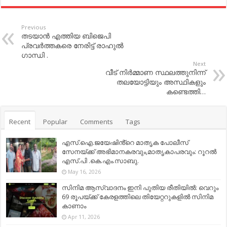
Previous
തടയാൻ എത്തിയ ബിജെപി
പ്രവർത്തകരെ നേരിട്ട് രാഹുൽ
ഗാന്ധി .
Next
വീട് നിർമ്മാണ സ്ഥലത്തുനിന്ന്
തലയോട്ടിയും അസ്ഥികളും
കണ്ടെത്തി…
Recent
Popular
Comments
Tags
എസ്.ഐ.ജയേഷിൻ്റെ മാതൃക പോലീസ്
സേനയ്ക്ക് അഭിമാനകരവും,മാതൃകാപരവും: റൂറൽ
എസ്.പി .കെ.എം.സാബു.
May 16, 2026
സിനിമ ആസ്വാദനം ഇനി പുതിയ രീതിയിൽ: വെറും
69 രൂപയ്ക്ക് കേരളത്തിലെ തിയേറ്ററുകളിൽ സിനിമ
കാണാം
Apr 11, 2026