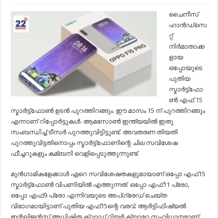
ഒപ്പോ
എഫ്15
ചൈനീസ്
സ്മാര്‍ട്ട്ഫോണ്‍
ഹാന്‍ഡ്‌സെ
ഉടന്‍
വിപണിയിലെത്തും;
റ്റ്
വില
നിര്‍മാതാക്ക
നിങ്ങളെ
കൂടുതല്‍
ളായ
അതിശയിപ്പിക്കും…
ഒപ്പോയുടെ
പുതിയ
സ്മാര്‍ട്ട്‌ഫോ
ണ്‍ എഫ് 15
സ്മാര്‍ട്ട്‌ഫോണ്‍ ഉടന്‍ പുറത്തിറങ്ങും. ഈ മാസം 15 ന് പുറത്തിറങ്ങും
എന്നാണ് റിപ്പോര്‍ട്ടുകള്‍. ആമസോണ്‍ ഇന്ത്യയില്‍ ഇതു
സംബന്ധിച്ച്‌ ടീസര്‍ പുറത്തുവിട്ടിട്ടുണ്ട്. അവതരണ തിയതി
പുറത്തുവിട്ടതിനൊപ്പം സ്മാര്‍ട്ട്‌ഫോണിന്റെ ചില സവിശേഷ
ഫീച്ചറുകളും കമ്ബനി വെളിപ്പെടുത്തുന്നുണ്ട്.
മുന്‍ഗാമികളേക്കാള്‍ ഏറെ സവിശേഷതകളുമായാണ് ഒപ്പോ എഫ്15
സ്മാര്‍ട്ട്‌ഫോണ്‍ വിപണിയില്‍ എത്തുന്നത്. ഒപ്പോ എഫ്11 പ്രോ,
ഒപ്പോ എഫ്9 പ്രോ എന്നിവയുടെ അപ്‌ഗ്രേഡ് ചെയ്ത
വിഭാഗമായിട്ടാണ് പുതിയ എഫ്15ന്റെ വരവ്. ആര്‍ട്ടിഫിഷ്യല്‍
ഇന്റലിജന്‍സ് അധിഷ്ടിത ക്വാഡ് റിയര്‍ ക്യാമറ സംവിധാനമാണ്