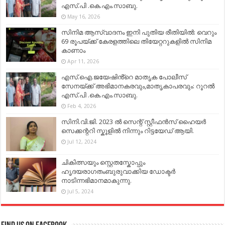
എസ്.പി .കെ.എം.സാബു.
May 16, 2026
സിനിമ ആസ്വാദനം ഇനി പുതിയ രീതിയിൽ: വെറും
69 രൂപയ്ക്ക് കേരളത്തിലെ തിയേറ്ററുകളിൽ സിനിമ
കാണാം
Apr 11, 2026
എസ്.ഐ.ജയേഷിൻ്റെ മാതൃക പോലീസ്
സേനയ്ക്ക് അഭിമാനകരവും,മാതൃകാപരവും: റൂറൽ
എസ്.പി .കെ.എം.സാബു.
Feb 4, 2026
സിനി.വി.ജി. 2023 ൽ സെന്റ് സ്റ്റീഫൻസ് ഹൈയർ
സെക്കന്ററി സ്കൂളിൽ നിന്നും റിട്ടയേഡ് ആയി.
Jul 12, 2024
ചികിത്സയും സ്റ്റെതസ്കോപ്പും
ഹൃദയരാഗതംബുരുവാക്കിയ ഡോക്ടർ
നാടിന്നഭിമാനമാകുന്നു.
Jul 5, 2024