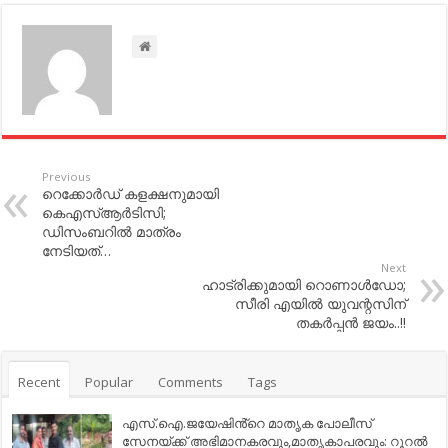
Previous
റെക്കോര്‍ഡ് കളക്ഷനുമായി
കെഎസ്‌ആര്‍ടിസി;
ഡിസംബറില്‍ മാത്രം
നേടിയത്…
Next
ഹാട്രിക്കുമായി റൊണാള്‍ഡോ;
സീരി എയില്‍ യുവന്റസിന്
തകര്‍പ്പന്‍ ജയം..!!
Recent
Popular
Comments
Tags
എസ്.ഐ.ജയേഷിൻ്റെ മാതൃക പോലീസ്
സേനയ്ക്ക് അഭിമാനകരവും,മാതൃകാപരവും: റൂറൽ