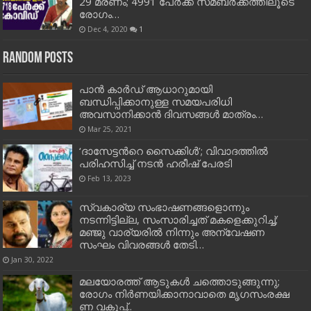
29 മരണം; 4991 പേര്‍ക്ക് സമ്ബര്‍ക്കത്തിലൂടെ
രോഗം…
Dec 4, 2020
1
Random Posts
പാന്‍ കാര്‍ഡ് ആധാറുമായി
ബന്ധിപ്പിക്കാനുള്ള സമയപരിധി
അവസാനിക്കാൻ ദിവസങ്ങൾ മാത്രം…
Mar 25, 2021
‘ദാസേട്ടന്‍റെ സൈക്കിൾ’; വിവാദത്തിൽ
പരിഹസിച്ച് നടൻ ഹരീഷ് പേരടി
Feb 13, 2023
സ്വകാര്യ സംഭാഷണങ്ങളൊന്നും
നടന്നിട്ടില്ല, സംസാരിച്ചത് മകളെക്കുറിച്ച്‌;
മഞ്ജു വാര്യരില്‍ നിന്നും അന്വേഷണ
സംഘം വിവരങ്ങള്‍ തേടി…
Jan 30, 2022
മലയോരത്ത് ആടുകള്‍ ചത്തൊടുങ്ങുന്നു;
രോ​ഗം നി​ര്‍​ണ​യി​ക്കാ​നാ​വാ​തെ മൃ​ഗ​സം​ര​ക്ഷ​
ണ വ​കു​പ്പ്..