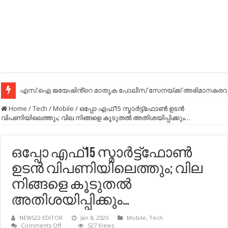
എസ്.ഐ.ജയേഷിൻ്റെ മാതൃക പോലീസ് സേനയ്ക്ക് അഭിമാനകരവും
Home
/
Tech
/
Mobile
/
ഒപ്പോ എഫ്15 സ്മാര്‍ട്ട്ഫോണ്‍ ഉടന്‍
വിപണിയിലെത്തും; വില നിങ്ങളെ കൂടുതല്‍ അതിശയിപ്പിക്കും…
ഒപ്പോ എഫ്15 സ്മാര്‍ട്ട്ഫോണ്‍
ഉടന്‍ വിപണിയിലെത്തും; വില
നിങ്ങളെ കൂടുതല്‍
അതിശയിപ്പിക്കും…
NEWS22 EDITOR
Jan 8, 2020
Mobile
,
Tech
on
Comments Off
527 Views