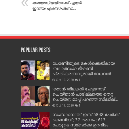
അയോധ്യയിലേക്ക് എയർ
ഇന്ത്യ എക്സ്പ്രസ്….
Popular Posts
ധോണിയുടെ മകള്‍ക്കെതിരായ
ബലാത്സംഗ ഭീഷണി;
പ്രതികരണവുമായി മാധവന്‍
Oct 12, 2020
1
‘ഞാന്‍ തിലകന്‍ ചേട്ടനോട്
ചെയ്യാന്‍ പാടില്ലാത്ത തെറ്റ്
ചെയ്തു’; മാപ്പ് പറഞ്ഞ് സിദ്ധിഖ്…
Oct 19, 2020
1
സംസ്ഥാനത്ത് ഇന്ന് 5848 പേര്‍ക്ക്
കൊവി‌ഡ് ; 32 മരണം ; 613
പേരുടെ സമ്ബര്‍ക്ക ഉറവിടം