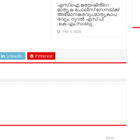
എസ്.ഐ.ജയേഷിൻ്റെ
മാതൃക പോലീസ് സേനയ്ക്ക്
അഭിമാനകരവും,മാതൃകാപ
രവും: റൂറൽ എസ്.പി
.കെ.എം.സാബു.
Feb 4, 2026
LinkedIn
Pinterest
Next