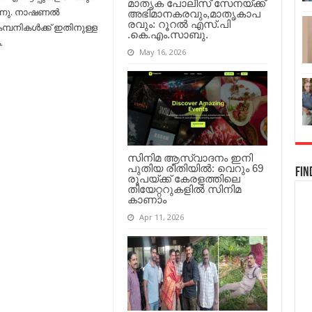
മാതൃക പോലീസ് സേനയ്ക്ക്
ന്നു. നാഷണൽ
അഭിമാനകരവും,മാതൃകാപ
രവും: റൂറൽ എസ്.പി
്പനികൾക്ക് ഇതിനുള്ള
.കെ.എം.സാബു.
.
May 16, 2026
സിനിമ ആസ്വാദനം ഇനി
പുതിയ രീതിയിൽ: വെറും 69
Fin
രൂപയ്ക്ക് കേരളത്തിലെ
തിയേറ്ററുകളിൽ സിനിമ
കാണാം
Apr 11, 2026