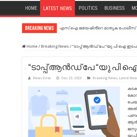
HOME
POLITICS
BUSINESS
MO
LATEST NEWS
Breaking News
എസ്.ഐ.ജയേഷിൻ്റെ മാതൃക പോലീസ് സേ
Home
/
Breaking News
/
“ടാപ്പ് ആൻഡ് പേ “യു പി ഐ ഇടപാ
“ടാപ്പ് ആൻഡ് പേ “യു പി ഐ
News Desk
Dec 23, 2023
Breaking News
,
Latest New
കടക
കോഡ
ചെയ്
അതിൽ
പണമിട
ആൻഡ
ജനു
യുപ