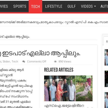
VIES
SPORTS
LIFESTYLE
GULF
VIDEOS
AUT
TECH
നയ്ക്ക് അഭിമാനകരവും,മാതൃകാപരവും: റൂറൽ എസ്.പി .കെ.എം.സാബ
ട് എല്ലാ ആപ്പിലും.
R
 ഇടപാട് എല്ലാ ആപ്പിലും.
on
s
,
Slider
,
Tech
Comments Off
890 Views
“ടാപ്പ്
ആൻഡ്
ളിലെ ക്യു ആർ
Related Articles
പേ
് സ്കാൻ
“യു
പി
യുന്നതിനു പകരം
ഐ
 മുട്ടിച്ചാൽ യുപിഐ
ഇടപാട്
എല്ലാ
പാട് നടക്കുന്ന ‘ടാപ്പ്
ആപ്പിലും.
് പേ’ സംവിധാനം
വരി 31 മുതൽ എല്ലാ
എസ്.ഐ.ജയേഷിൻ്റെ
ിഐ ആപ്പുകളിലേക്കും