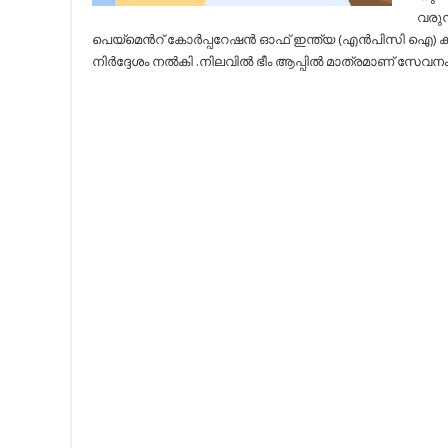
വരു
പെയ്മെൻറ് കോർപ്പറേഷൻ ഓഫ് ഇന്ത്യ (എൻപിസി ഐ) കമ
നിർദ്ദേശം നൽകി .നിലവിൽ ഭീം ആപ്പിൽ മാത്രമാണ് സേവനം