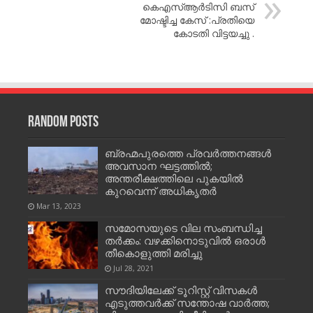
കെഎസ്ആർടിസി ബസ്
മോഷ്ടിച്ച കേസ് :പ്രതിയെ
കോടതി വിട്ടയച്ചു .
Random Posts
ബ്രഹ്മപുരത്തെ പ്രവർത്തനങ്ങൾ
അവസാന ഘട്ടത്തിൽ;
അന്തരീക്ഷത്തിലെ പുകയിൽ
കുറവെന്ന് അധികൃതർ
Mar 13, 2023
സമോസയുടെ വില സംബന്ധിച്ച
തര്‍ക്കം: വഴക്കിനൊടുവില്‍ ഒരാള്‍
തീകൊളുത്തി മരിച്ചു
Jul 28, 2021
സൗദിയിലേക്ക് ടൂറിസ്റ്റ് വിസകള്‍
എടുത്തവര്‍ക്ക് സന്തോഷ വാര്‍ത്ത;