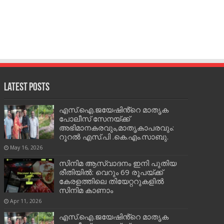
Latest Posts
എസ്.ഐ.ജയേഷിൻ്റെ മാതൃക
പോലീസ് സേനയ്ക്ക്
അഭിമാനകരവും,മാതൃകാപരവും:
റൂറൽ എസ്.പി .കെ.എം.സാബു.
May 16, 2026
സിനിമ ആസ്വാദനം ഇനി പുതിയ
രീതിയിൽ: വെറും 69 രൂപയ്ക്ക്
കേരളത്തിലെ തിയേറ്ററുകളിൽ
സിനിമ കാണാം
Apr 11, 2026
എസ്.ഐ.ജയേഷിൻ്റെ മാതൃക