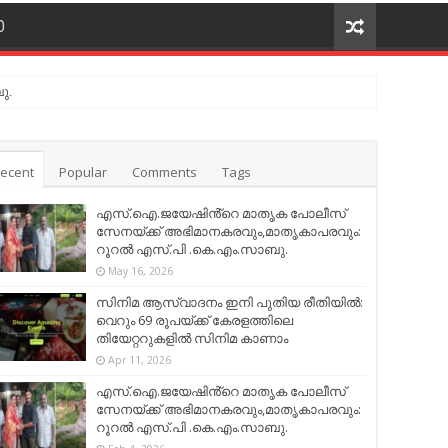
O
ു.
ecent
Popular
Comments
Tags
എസ്.ഐ.ജയേഷിൻ്റെ മാതൃക പോലീസ്
സേനയ്ക്ക് അഭിമാനകരവും,മാതൃകാപരവും:
റൂറൽ എസ്.പി .കെ.എം.സാബു.
May 16, 2026
സിനിമ ആസ്വാദനം ഇനി പുതിയ രീതിയിൽ:
വെറും 69 രൂപയ്ക്ക് കേരളത്തിലെ
തിയേറ്ററുകളിൽ സിനിമ കാണാം
Apr 11, 2026
എസ്.ഐ.ജയേഷിൻ്റെ മാതൃക പോലീസ്
സേനയ്ക്ക് അഭിമാനകരവും,മാതൃകാപരവും:
റൂറൽ എസ്.പി .കെ.എം.സാബു.