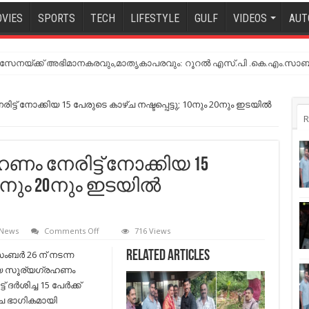
VIES
SPORTS
TECH
LIFESTYLE
GULF
VIDEOS
AUT
നയ്ക്ക് അഭിമാനകരവും,മാതൃകാപരവും: റൂറൽ എസ്.പി .കെ.എം.സാബ
 നോക്കിയ 15 പേരുടെ കാഴ്ച നഷ്ടപ്പെട്ടു; 10നും 20നും ഇടയില്‍
R
നേരിട്ട് നോക്കിയ 15
10നും 20നും ഇടയില്‍
on
 News
Comments Off
716 Views
ഡിസംബറിലെ
സൂര്യഗ്രഹണം
ബര്‍ 26 ന് നടന്ന
Related Articles
നേരിട്ട്
 സൂര്യഗ്രഹണം
നോക്കിയ
15
ട് ദര്‍ശിച്ച 15 പേര്‍ക്ക്
പേരുടെ
ച ഭാഗികമായി
കാഴ്ച