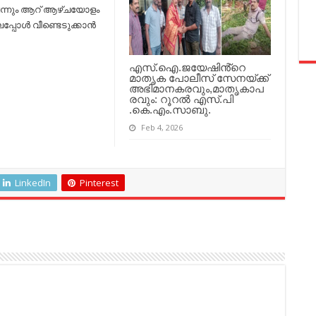
ലെന്നും ആറ് ആഴ്ചയോളം
പോള്‍ വീണ്ടെടുക്കാന്‍
എസ്.ഐ.ജയേഷിൻ്റെ
മാതൃക പോലീസ് സേനയ്ക്ക്
അഭിമാനകരവും,മാതൃകാപ
രവും: റൂറൽ എസ്.പി
.കെ.എം.സാബു.
Feb 4, 2026
LinkedIn
Pinterest