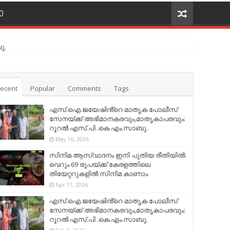
O
ു.
ecent
Popular
Comments
Tags
എസ്.ഐ.ജയേഷിൻ്റെ മാതൃക പോലീസ്
സേനയ്ക്ക് അഭിമാനകരവും,മാതൃകാപരവും:
റൂറൽ എസ്.പി .കെ.എം.സാബു.
May 16, 2026
സിനിമ ആസ്വാദനം ഇനി പുതിയ രീതിയിൽ:
വെറും 69 രൂപയ്ക്ക് കേരളത്തിലെ
തിയേറ്ററുകളിൽ സിനിമ കാണാം
Apr 11, 2026
എസ്.ഐ.ജയേഷിൻ്റെ മാതൃക പോലീസ്
സേനയ്ക്ക് അഭിമാനകരവും,മാതൃകാപരവും:
റൂറൽ എസ്.പി .കെ.എം.സാബു.