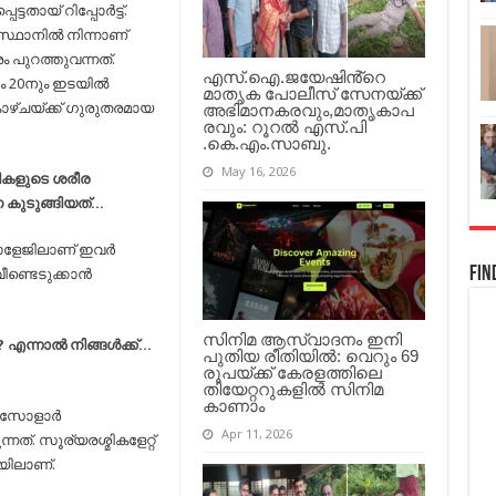
നഷ്ടപ്പെട്ടു;
പെട്ടതായ് റിപ്പോര്‍ട്ട്.
10നും
്ഥാനില്‍ നിന്നാണ്
20നും
ഇടയില്‍
ം പുറത്തുവന്നത്.
പ്രായമുള്ളവരാണ്…
എസ്.ഐ.ജയേഷിൻ്റെ
ം 20നും ഇടയില്‍
മാതൃക പോലീസ് സേനയ്ക്ക്
ാഴ്ചയ്ക്ക് ഗുരുതരമായ
അഭിമാനകരവും,മാതൃകാപ
രവും: റൂറൽ എസ്.പി
.കെ.എം.സാബു.
May 16, 2026
ട്ടികളുടെ ശരീര
നെ കുടുങ്ങിയത്…
കോളേജിലാണ് ഇവര്‍
ീണ്ടെടുക്കാന്‍
Fin
സിനിമ ആസ്വാദനം ഇനി
എന്നാല്‍ നിങ്ങള്‍ക്ക്…
പുതിയ രീതിയിൽ: വെറും 69
രൂപയ്ക്ക് കേരളത്തിലെ
തിയേറ്ററുകളിൽ സിനിമ
കാണാം
് സോളാര്‍
Apr 11, 2026
നത്. സൂര്യരശ്മികളേറ്റ്
യിലാണ്.