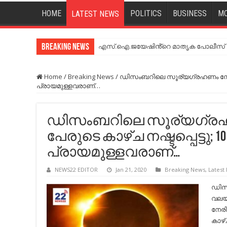
HOME
POLITICS
BUSINESS
MO
LATEST NEWS
Breaking News
എസ്.ഐ.ജയേഷിൻ്റെ മാതൃക പോലീസ് സേ
Home
/
Breaking News
/
ഡിസംബറിലെ സൂര്യഗ്രഹണം നേരിട്ട്
പ്രായമുള്ളവരാണ്…
ഡിസംബറിലെ സൂര്യഗ്രഹണം 
പേരുടെ കാഴ്ച നഷ്ടപ്പെട്ടു; 
പ്രായമുള്ളവരാണ്…
NEWS22 EDITOR
Jan 21, 2020
Breaking News
,
Latest
ഡിസം
വലയ
നേരിട്
കാഴ്