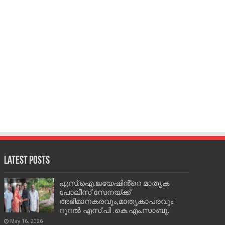
Latest Posts
എസ്.ഐ.ജയേഷിൻ്റെ മാതൃക
പോലീസ് സേനയ്ക്ക്
അഭിമാനകരവും,മാതൃകാപരവും:
റൂറൽ എസ്.പി .കെ.എം.സാബു.
May 16, 2026