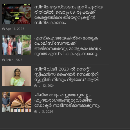
സിനിമ ആസ്വാദനം ഇനി പുതിയ
രീതിയിൽ: വെറും 69 രൂപയ്ക്ക്
കേരളത്തിലെ തിയേറ്ററുകളിൽ
സിനിമ കാണാം
Apr 11, 2026
എസ്.ഐ.ജയേഷിൻ്റെ മാതൃക
പോലീസ് സേനയ്ക്ക്
അഭിമാനകരവും,മാതൃകാപരവും:
റൂറൽ എസ്.പി .കെ.എം.സാബു.
Feb 4, 2026
സിനി.വി.ജി. 2023 ൽ സെന്റ്
സ്റ്റീഫൻസ് ഹൈയർ സെക്കന്ററി
സ്കൂളിൽ നിന്നും റിട്ടയേഡ് ആയി.
Jul 12, 2024
ചികിത്സയും സ്റ്റെതസ്കോപ്പും
ഹൃദയരാഗതംബുരുവാക്കിയ
ഡോക്ടർ നാടിന്നഭിമാനമാകുന്നു.
Jul 5, 2024