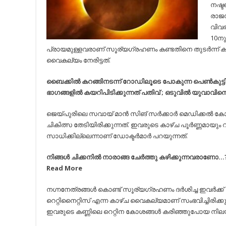
നഷ്ടപ്
രാജസ
വിവര
10നു
പ്രായമുള്ളവരാണ് സൂര്യഗ്രഹണം കണ്ടതിനെ തുടര്‍ന്ന് ക
വൈകല്യം നേരിട്ടത്.
ബൈ​ക്കി​ല്‍ ക​റ​ങ്ങി​ന​ട​ന്ന് റോ​ഡി​ലൂ​ടെ​ പോ​കു​ന്ന പെണ്‍കു
ഭാഗങ്ങളില്‍ കയറിപിടിക്കുന്നത് പതിവ് ; ഒടുവില്‍ യുവാവി
ജെയ്പുരിലെ സവായ് മാന്‍ സിങ് സര്‍ക്കാര്‍ മെഡിക്കല്‍ 
ചികിത്സ തേടിയിരിക്കുന്നത്. ഇവരുടെ കാഴ്ച പൂര്‍ണ്ണമായും വ
സാധിക്കില്ലെന്നാണ് ഡോക്ടര്‍മാര്‍ പറയുന്നത്.
നിങ്ങള്‍ ചിക്കനില്‍ നാരാങ്ങ ചേര്‍ത്തു കഴിക്കുന്നവരാണോ…? 
Read More
നഗ്നനേത്രങ്ങള്‍ കൊണ്ട് സൂര്യഗ്രഹണം ദര്‍ശിച്ച ഇവര്‍ക്ക
റെറ്റിനൈറ്റിസ് എന്ന കാഴ്ച വൈകല്യമാണ് സംഭവിച്ചിരിക്കുന്
ഇവരുടെ കണ്ണിലെ റെറ്റിന കോശങ്ങള്‍ കരിഞ്ഞുപോയ നില