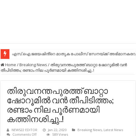
എസ്.ഐ.ജയേഷിൻ്റെ മാതൃക പോലീസ് സേനയ്ക്ക് അഭിമാനകരവും
Home
/
Breaking News
/
തിരുവനന്തപുരത്ത് ബാറ്റാ ഷോറൂമില്‍ വന്‍
തീപിടിത്തം; രണ്ടാം നില പൂര്‍ണമായി കത്തിനശിച്ചു..!
തിരുവനന്തപുരത്ത് ബാറ്റാ
ഷോറൂമില്‍ വന്‍ തീപിടിത്തം;
രണ്ടാം നില പൂര്‍ണമായി
കത്തിനശിച്ചു..!
NEWS22 EDITOR
Jan 22, 2020
Breaking News
,
Latest News
on
Comments Off
589 Views