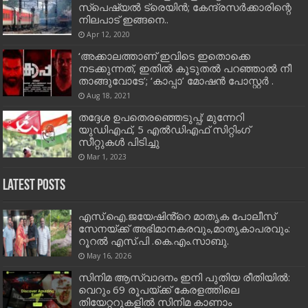
സ്‌പെഷ്യല്‍ ട്രെയിന്‍; കേന്ദ്രസര്‍ക്കാരിന്റെ
നിലപാട് ഇങ്ങനെ..
Apr 12, 2020
‘അക്കാലത്താണ് ഇവിടെ ഇതൊക്കെ
നടക്കുന്നത്, ഇതില്‍ കൂടുതല്‍ പറഞ്ഞാല്‍ നീ
താങ്ങുവോടേ’; ‘കാപ്പാ’ മോഷന്‍ പോസ്റ്റര്‍ .
Aug 18, 2021
തദ്ദേശ ഉപതെരഞ്ഞെടുപ്പ്; മുന്നേറി
യുഡിഎഫ്, 5 എൽഡിഎഫ് സിറ്റിംഗ്
സീറ്റുകൾ പിടിച്ചു
Mar 1, 2023
Latest Posts
എസ്.ഐ.ജയേഷിൻ്റെ മാതൃക പോലീസ്
സേനയ്ക്ക് അഭിമാനകരവും,മാതൃകാപരവും:
റൂറൽ എസ്.പി .കെ.എം.സാബു.
May 16, 2026
സിനിമ ആസ്വാദനം ഇനി പുതിയ രീതിയിൽ:
വെറും 69 രൂപയ്ക്ക് കേരളത്തിലെ
തിയേറ്ററുകളിൽ സിനിമ കാണാം