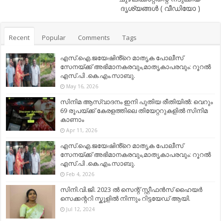
ദൃശ്യങ്ങള്‍ ( വീഡിയോ )
Recent
Popular
Comments
Tags
എസ്.ഐ.ജയേഷിൻ്റെ മാതൃക പോലീസ്
സേനയ്ക്ക് അഭിമാനകരവും,മാതൃകാപരവും: റൂറൽ
എസ്.പി .കെ.എം.സാബു.
May 16, 2026
സിനിമ ആസ്വാദനം ഇനി പുതിയ രീതിയിൽ: വെറും
69 രൂപയ്ക്ക് കേരളത്തിലെ തിയേറ്ററുകളിൽ സിനിമ
കാണാം
Apr 11, 2026
എസ്.ഐ.ജയേഷിൻ്റെ മാതൃക പോലീസ്
സേനയ്ക്ക് അഭിമാനകരവും,മാതൃകാപരവും: റൂറൽ
എസ്.പി .കെ.എം.സാബു.
Feb 4, 2026
സിനി.വി.ജി. 2023 ൽ സെന്റ് സ്റ്റീഫൻസ് ഹൈയർ
സെക്കന്ററി സ്കൂളിൽ നിന്നും റിട്ടയേഡ് ആയി.
Jul 12, 2024