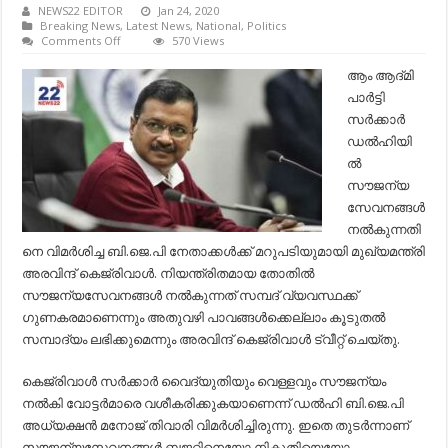
NEWS22 EDITOR
Jan 24, 2020
Breaking News
,
Latest News
,
National
,
Politics
on
Comments Off
570 Views
നിയന്ത്രിതമായി
സൗജന്യസേവനങ്ങള്‍
ആം ആദ്​മി
നല്‍കുന്നത്​
പാര്‍ട്ടി
സമ്പദ്​
വ്യവസ്ഥക്ക്​
സര്‍ക്കാര്‍
ഗുണകരം
ഡല്‍ഹിയി
-കെജ്​
രിവാള്‍​
ല്‍
..
സൗജന്യ
സേവനങ്ങള്‍
നല്‍കുന്നതി
നെ വിമര്‍ശിച്ച ബി.ജെ.പി നേതാക്കള്‍ക്ക്​ മറുപടിയുമായി മുഖ്യമന്ത്രി
അരവിന്ദ്​ കെജ്​രിവാള്‍. നിയന്ത്രിതമായ തോതില്‍
സൗജന്യസേവനങ്ങള്‍ നല്‍കുന്നത്​ സമ്പദ്​ വ്യവസ്ഥക്ക്​
ഗുണകരമാണെന്നും അതുവഴി പാവങ്ങള്‍ക്കെല്ലാം കൂടുതല്‍
സമ്പാദ്യം ലഭിക്കുമെന്നും അരവിന്ദ്​ കെജ്​രിവാള്‍ ട്വീറ്റ്​ ചെയ്​തു.
കെജ്​രിവാള്‍ സര്‍ക്കാര്‍ ​വൈദ്യുതിയും വെള്ളവും സൗജന്യം
നല്‍കി ​വോട്ടര്‍മാരെ വശീകരിക്കുകയാണെന്ന്​ ഡല്‍ഹി ബി.​ജെ.പി
അധ്യക്ഷന്‍ മനോജ്​ തിവാരി വിമര്‍ശിച്ചിരുന്നു. ഇതെ തുടര്‍ന്നാണ്​
സൗജന്യസേവനങ്ങള്‍ ബജറ്റിനെയോ നികുതി​​യെയോ