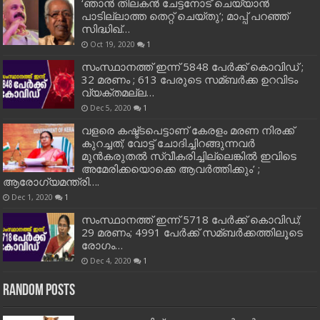
‘ഞാന്‍ തിലകന്‍ ചേട്ടനോട് ചെയ്യാന്‍
പാടില്ലാത്ത തെറ്റ് ചെയ്തു’; മാപ്പ് പറഞ്ഞ്
സിദ്ധിഖ്…
Oct 19, 2020
1
സംസ്ഥാനത്ത് ഇന്ന് 5848 പേര്‍ക്ക് കൊവി‌ഡ് ;
32 മരണം ; 613 പേരുടെ സമ്ബര്‍ക്ക ഉറവിടം
വ്യക്തമല്ല…
Dec 5, 2020
1
വളരെ കഷ്ട്ടപെട്ടാണ് കേരളം മരണ നിരക്ക്
കുറച്ചത്; വോട്ട് ചോദിച്ചിറങ്ങുന്നവർ
മുൻകരുതൽ സ്വീകരിച്ചില്ലെങ്കിൽ ഇവിടെ
അമേരിക്കയൊക്കെ ആവർത്തിക്കും’ ;
ആരോഗ്യമന്ത്രി….
Dec 1, 2020
1
സംസ്ഥാനത്ത് ഇന്ന് 5718 പേര്‍ക്ക് കൊവിഡ്;
29 മരണം; 4991 പേര്‍ക്ക് സമ്ബര്‍ക്കത്തിലൂടെ
രോഗം…
Dec 4, 2020
1
Random Posts