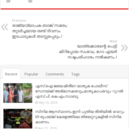
Previous
രാജ്യവ്യാപക ബാങ്ക് സമരം;
തുടര്‍ച്ചയായ രണ്ട് ദിവസം
ഇടപാടുകള്‍ തടസ്സപ്പെടും..!
Next
യാത്രക്കാരന്റെ പെട്ടി
കീറിപ്പോയ സംഭവം; ഗോ എയര്‍
നഷ്ടപരിഹാരം നല്‍കണം..!
Recent
Popular
Comments
Tags
എസ്.ഐ.ജയേഷിൻ്റെ മാതൃക പോലീസ്
സേനയ്ക്ക് അഭിമാനകരവും,മാതൃകാപരവും: റൂറൽ
എസ്.പി .കെ.എം.സാബു.
May 16, 2026
സിനിമ ആസ്വാദനം ഇനി പുതിയ രീതിയിൽ: വെറും
69 രൂപയ്ക്ക് കേരളത്തിലെ തിയേറ്ററുകളിൽ സിനിമ
കാണാം
Apr 11, 2026