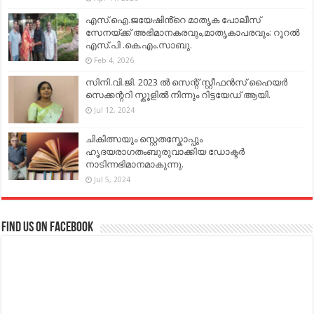
എസ്.ഐ.ജയേഷിൻ്റെ മാതൃക പോലീസ്
സേനയ്ക്ക് അഭിമാനകരവും,മാതൃകാപരവും: റൂറൽ
എസ്.പി .കെ.എം.സാബു.
Feb 4, 2026
സിനി.വി.ജി. 2023 ൽ സെന്റ് സ്റ്റീഫൻസ് ഹൈയർ
സെക്കന്ററി സ്കൂളിൽ നിന്നും റിട്ടയേഡ് ആയി.
Jul 12, 2024
ചികിത്സയും സ്റ്റെതസ്കോപ്പും
ഹൃദയരാഗതംബുരുവാക്കിയ ഡോക്ടർ
നാടിന്നഭിമാനമാകുന്നു.
Jul 5, 2024
Find us on Facebook