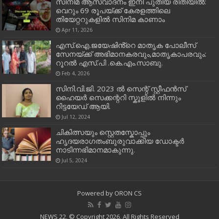
സിനിമ ആസ്വാദനം ഇനി പുതിയ രീതിയിൽ:
വെറും 69 രൂപയ്ക്ക് കേരളത്തിലെ
തിയേറ്ററുകളിൽ സിനിമ കാണാം
Apr 11, 2026
എസ്.ഐ.ജയേഷിൻ്റെ മാതൃക പോലീസ്
സേനയ്ക്ക് അഭിമാനകരവും,മാതൃകാപരവും:
റൂറൽ എസ്.പി .കെ.എം.സാബു.
Feb 4, 2026
സിനി.വി.ജി. 2023 ൽ സെന്റ് സ്റ്റീഫൻസ്
ഹൈയർ സെക്കന്ററി സ്കൂളിൽ നിന്നും
റിട്ടയേഡ് ആയി.
Jul 12, 2024
ചികിത്സയും സ്റ്റെതസ്കോപ്പും
ഹൃദയരാഗതംബുരുവാക്കിയ ഡോക്ടർ
നാടിന്നഭിമാനമാകുന്നു.
Jul 5, 2024
Powered by
ORON CS
NEWS 22, © Copyright 2026, All Rights Reserved