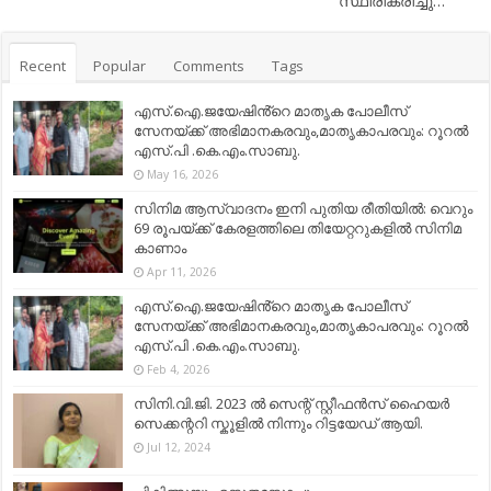
സ്ഥിരീകരിച്ചു…
Recent
Popular
Comments
Tags
എസ്.ഐ.ജയേഷിൻ്റെ മാതൃക പോലീസ്
സേനയ്ക്ക് അഭിമാനകരവും,മാതൃകാപരവും: റൂറൽ
എസ്.പി .കെ.എം.സാബു.
May 16, 2026
സിനിമ ആസ്വാദനം ഇനി പുതിയ രീതിയിൽ: വെറും
69 രൂപയ്ക്ക് കേരളത്തിലെ തിയേറ്ററുകളിൽ സിനിമ
കാണാം
Apr 11, 2026
എസ്.ഐ.ജയേഷിൻ്റെ മാതൃക പോലീസ്
സേനയ്ക്ക് അഭിമാനകരവും,മാതൃകാപരവും: റൂറൽ
എസ്.പി .കെ.എം.സാബു.
Feb 4, 2026
സിനി.വി.ജി. 2023 ൽ സെന്റ് സ്റ്റീഫൻസ് ഹൈയർ
സെക്കന്ററി സ്കൂളിൽ നിന്നും റിട്ടയേഡ് ആയി.
Jul 12, 2024