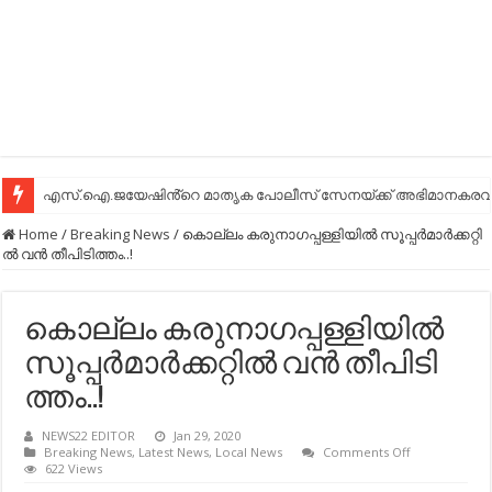
എസ്.ഐ.ജയേഷിൻ്റെ മാതൃക പോലീസ് സേനയ്ക്ക് അഭിമാനകരവും
Home
/
Breaking News
/
കൊല്ലം ക​രു​നാ​ഗ​പ്പ​ള്ളി​യി​ല്‍ സൂ​പ്പ​ര്‍​മാ​ര്‍​ക്ക​റ്റി​
ല്‍ വന്‍ തീ​പി​ടി​ത്തം..!
കൊല്ലം ക​രു​നാ​ഗ​പ്പ​ള്ളി​യി​ല്‍
സൂ​പ്പ​ര്‍​മാ​ര്‍​ക്ക​റ്റി​ല്‍ വന്‍ തീ​പി​ടി​
ത്തം..!
NEWS22 EDITOR
Jan 29, 2020
on
Breaking News
,
Latest News
,
Local News
Comments Off
കൊല്ലം
622 Views
ക​