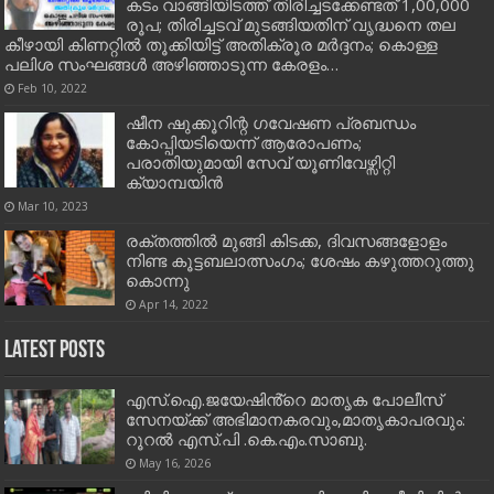
കടം വാങ്ങിയിടത്ത് തിരിച്ചടക്കേണ്ടത് 1,00,000
രൂപ; തിരിച്ചടവ് മുടങ്ങിയതിന് വൃദ്ധനെ തല
കീഴായി കിണറ്റില്‍ തൂക്കിയിട്ട് അതിക്രൂര മര്‍ദ്ദനം; കൊള്ള
പലിശ സംഘങ്ങള്‍ അഴിഞ്ഞാടുന്ന കേരളം…
Feb 10, 2022
ഷീന ഷുക്കൂറിന്റ ഗവേഷണ പ്രബന്ധം
കോപ്പിയടിയെന്ന് ആരോപണം;
പരാതിയുമായി സേവ് യൂണിവേഴ്സിറ്റി
ക്യാമ്പയിൻ
Mar 10, 2023
രക്തത്തില്‍ മുങ്ങി കിടക്ക, ദിവസങ്ങളോളം
നിണ്ട കൂട്ടബലാത്സംഗം; ശേഷം കഴുത്തറുത്തു
കൊന്നു
Apr 14, 2022
Latest Posts
എസ്.ഐ.ജയേഷിൻ്റെ മാതൃക പോലീസ്
സേനയ്ക്ക് അഭിമാനകരവും,മാതൃകാപരവും:
റൂറൽ എസ്.പി .കെ.എം.സാബു.
May 16, 2026