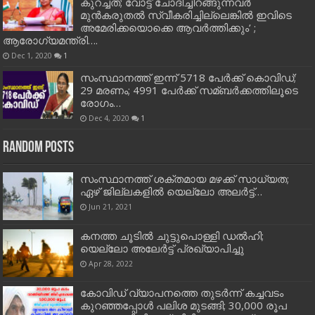
കുറച്ചത്; വോട്ട് ചോദിച്ചിറങ്ങുന്നവർ
മുൻകരുതൽ സ്വീകരിച്ചില്ലെങ്കിൽ ഇവിടെ
അമേരിക്കയൊക്കെ ആവർത്തിക്കും’ ;
ആരോഗ്യമന്ത്രി….
Dec 1, 2020
1
സംസ്ഥാനത്ത് ഇന്ന് 5718 പേര്‍ക്ക് കൊവിഡ്;
29 മരണം; 4991 പേര്‍ക്ക് സമ്ബര്‍ക്കത്തിലൂടെ
രോഗം…
Dec 4, 2020
1
Random Posts
സംസ്ഥാനത്ത് ശക്തമായ മഴക്ക് സാധ്യത;
ഏഴ് ജില്ലകളില്‍ യെല്ലോ അലര്‍ട്ട്…
Jun 21, 2021
കനത്ത ചൂടിൽ ചുട്ടുപൊള്ളി ഡൽഹി;
യെല്ലോ അലേർട്ട് പ്രഖ്യാപിച്ചു
Apr 28, 2022
കോവിഡ് വ്യാപനത്തെ തുടര്‍ന്ന് കച്ചവടം
കുറഞ്ഞപ്പോള്‍ പലിശ മുടങ്ങി; 30,000 രൂപ