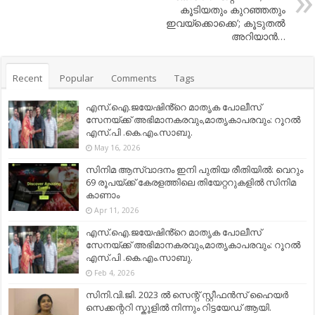
കൂടിയതും കുറഞ്ഞതും
ഇവയ്ക്കൊക്കെ’; കൂടുതല്‍
അറിയാന്‍…
Recent
Popular
Comments
Tags
എസ്.ഐ.ജയേഷിൻ്റെ മാതൃക പോലീസ്
സേനയ്ക്ക് അഭിമാനകരവും,മാതൃകാപരവും: റൂറൽ
എസ്.പി .കെ.എം.സാബു.
May 16, 2026
സിനിമ ആസ്വാദനം ഇനി പുതിയ രീതിയിൽ: വെറും
69 രൂപയ്ക്ക് കേരളത്തിലെ തിയേറ്ററുകളിൽ സിനിമ
കാണാം
Apr 11, 2026
എസ്.ഐ.ജയേഷിൻ്റെ മാതൃക പോലീസ്
സേനയ്ക്ക് അഭിമാനകരവും,മാതൃകാപരവും: റൂറൽ
എസ്.പി .കെ.എം.സാബു.
Feb 4, 2026
സിനി.വി.ജി. 2023 ൽ സെന്റ് സ്റ്റീഫൻസ് ഹൈയർ
സെക്കന്ററി സ്കൂളിൽ നിന്നും റിട്ടയേഡ് ആയി.