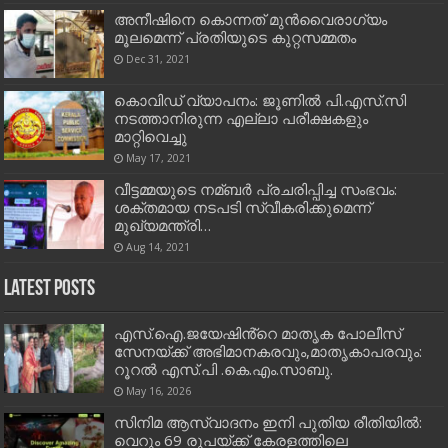
അനീഷിനെ കൊന്നത് മുന്‍വൈരാഗ്യം
മൂലമെന്ന് പ്രതിയുടെ കുറ്റസമ്മതം
Dec 31, 2021
കൊവിഡ് വ്യാപനം: ജൂണില്‍ പി.എസ്.സി
നടത്താനിരുന്ന എല്ലാ പരീക്ഷകളും
മാറ്റിവെച്ചു
May 17, 2021
വീട്ടമ്മയുടെ നമ്ബര്‍ പ്രചരിപ്പിച്ച സംഭവം:
ശക്തമായ നടപടി സ്വീകരിക്കുമെന്ന്
മുഖ്യമന്ത്രി…
Aug 14, 2021
Latest Posts
എസ്.ഐ.ജയേഷിൻ്റെ മാതൃക പോലീസ്
സേനയ്ക്ക് അഭിമാനകരവും,മാതൃകാപരവും:
റൂറൽ എസ്.പി .കെ.എം.സാബു.
May 16, 2026
സിനിമ ആസ്വാദനം ഇനി പുതിയ രീതിയിൽ:
വെറും 69 രൂപയ്ക്ക് കേരളത്തിലെ