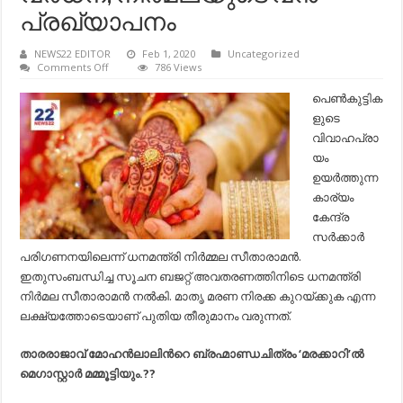
പ്രഖ്യാപനം
NEWS22 EDITOR
Feb 1, 2020
Uncategorized
on
Comments Off
786 Views
ബജറ്റ്
2020:
പെണ്‍കുട്ടിക
സ്ത്രീകളുടെ
ളുടെ
വിവാഹ
പ്രായം
വിവാഹപ്രാ
ഉയര്‍ത്തിയേക്കും;
യം
പെണ്‍കുട്ടികളുടെ
വിദ്യാഭ്യാസ
ഉയര്‍ത്തുന്ന
നിലവാരത്തില്‍
കാര്യം
വര്‍ധന;
നിര്‍മലയുടെ
കേന്ദ്ര
വന്‍
സര്‍ക്കാര്‍
പ്രഖ്യാപനം
പരിഗണനയിലെന്ന് ധനമന്ത്രി നിര്‍മ്മല സീതാരാമന്‍.
ഇതുസംബന്ധിച്ച സൂചന ബജറ്റ് അവതരണത്തിനിടെ ധനമന്ത്രി
നിര്‍മല സീതാരാമന്‍ നല്‍കി. മാതൃ മരണ നിരക്ക കുറയ്ക്കുക എന്ന
ലക്ഷ്യത്തോടെയാണ് പുതിയ തീരുമാനം വരുന്നത്.
താരരാജാവ് മോഹന്‍ലാലിന്‍റെ ബ്രഹ്മാണ്ഡചിത്രം ‘മരക്കാറി’ല്‍
മെഗാസ്റ്റാര്‍ മമ്മൂട്ടിയും.??