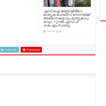
എസ്.ഐ.ജയേഷിൻ്റെ
മാതൃക പോലീസ് സേനയ്ക്ക്
അഭിമാനകരവും,മാതൃകാപ
രവും: റൂറൽ എസ്.പി
.കെ.എം.സാബു.
Feb 4, 2026
LinkedIn
Pinterest