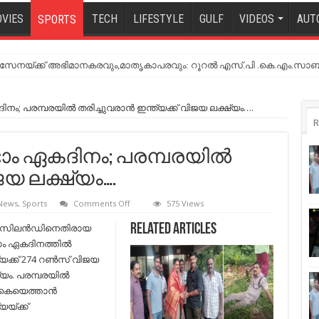
VIES
TECH
LIFESTYLE
GULF
VIDEOS
AUT
SPORTS
നയ്ക്ക് അഭിമാനകരവും,മാതൃകാപരവും: റൂറൽ എസ്.പി .കെ.എം.സാബ
നം; പരമ്പരയില്‍ തരിച്ചുവരാന്‍ ഇന്ത്യക്ക് വിജയ ലക്ഷ്യം….
R
ടാം ഏകദിനം; പരമ്പരയില്‍
ിജയ ലക്ഷ്യം….
on
 News
,
Sports
Comments Off
575 Views
ഇന്ത്യ-
ന്യൂസിലന്‍ഡ്‌
ൂസിലന്‍ഡിനെതിരായ
Related Articles
രണ്ടാം
ാം ഏകദിനത്തില്‍
ഏകദിനം;
പരമ്പരയില്‍
്യക്ക് 274 റണ്‍സ് വിജയ
തരിച്ചുവരാന്‍
്യം. പരമ്പരയില്‍
ഇന്ത്യക്ക്
വിജയ
കെയെത്താന്‍
ലക്ഷ്യം….
യയ്ക്ക്