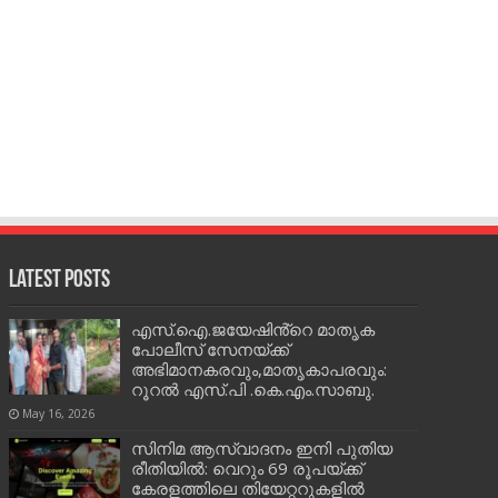
Latest Posts
എസ്.ഐ.ജയേഷിൻ്റെ മാതൃക
പോലീസ് സേനയ്ക്ക്
അഭിമാനകരവും,മാതൃകാപരവും:
റൂറൽ എസ്.പി .കെ.എം.സാബു.
May 16, 2026
സിനിമ ആസ്വാദനം ഇനി പുതിയ
രീതിയിൽ: വെറും 69 രൂപയ്ക്ക്
കേരളത്തിലെ തിയേറ്ററുകളിൽ