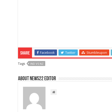
Facebook
Twitter
Stumbleupon
Share
Tags
IND VS NZ
About NEWS22 EDITOR