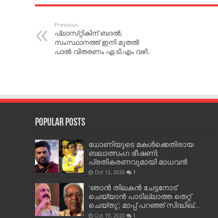
Previous
പ്ലാസ്‌റ്റികിന്‌ ബദല്‍;
സംസ്ഥാനത്ത് ഇനി മുതല്‍
പാല്‍ വിതരണം എ.ടി.എം വഴി..
Popular Posts
ധോണിയുടെ മകള്‍ക്കെതിരായ
ബലാത്സംഗ ഭീഷണി;
പ്രതികരണവുമായി മാധവന്‍
Oct 12, 2020
1
‘ഞാന്‍ തിലകന്‍ ചേട്ടനോട്
ചെയ്യാന്‍ പാടില്ലാത്ത തെറ്റ്
ചെയ്തു’; മാപ്പ് പറഞ്ഞ് സിദ്ധിഖ്…
Oct 19, 2020
1