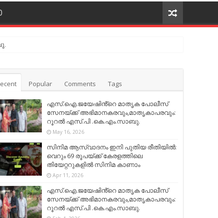
O
ു.
ecent
Popular
Comments
Tags
എസ്.ഐ.ജയേഷിൻ്റെ മാതൃക പോലീസ്
സേനയ്ക്ക് അഭിമാനകരവും,മാതൃകാപരവും:
റൂറൽ എസ്.പി .കെ.എം.സാബു.
May 16, 2026
സിനിമ ആസ്വാദനം ഇനി പുതിയ രീതിയിൽ:
വെറും 69 രൂപയ്ക്ക് കേരളത്തിലെ
തിയേറ്ററുകളിൽ സിനിമ കാണാം
Apr 11, 2026
എസ്.ഐ.ജയേഷിൻ്റെ മാതൃക പോലീസ്
സേനയ്ക്ക് അഭിമാനകരവും,മാതൃകാപരവും:
റൂറൽ എസ്.പി .കെ.എം.സാബു.