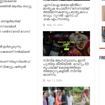
‍ണ്ണായകമായ
എസ്.ഐ.ജയേഷിൻ്റെ
രത്തില്‍ ആദ്യം ബാറ്റു
മാതൃക പോലീസ് സേനയ്ക്ക്
അഭിമാനകരവും,മാതൃകാപ
രവും: റൂറൽ എസ്.പി
.കെ.എം.സാബു.
ബൗളര്‍മാര്‍ക്ക്
May 16, 2026
് ടെയ്ലര്‍
73 റണ്‍സ് നേടി റോസ്
ള്‍പ്പെടുന്നു.
ുടക്കമാണ് നല്‍കിയത്.
Fin
സിനിമ ആസ്വാദനം ഇനി
ആയതാണ് ന്യൂസിലന്‍ഡ്
പുതിയ രീതിയിൽ: വെറും 69
ിക്കറ്റും ഷര്‍ദുല്‍
രൂപയ്ക്ക് കേരളത്തിലെ
തിയേറ്ററുകളിൽ സിനിമ
കാണാം
Apr 11, 2026