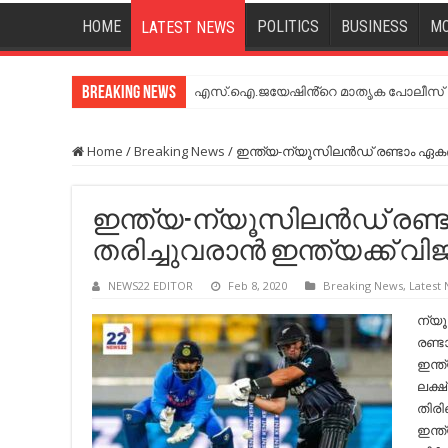
HOME
POLITICS
BUSINESS
MO
LATEST NEWS
Breaking News
എസ്.ഐ.ജയേഷിൻ്റെ മാതൃക പോലീസ് സേ
Home
/
Breaking News
/
ഇന്ത്യ-ന്യൂസിലന്‍ഡ്‌ രണ്ടാം ഏകദി
ഇന്ത്യ-ന്യൂസിലന്‍ഡ്‌ രണ്
തരിച്ചുവരാന്‍ ഇന്ത്യക്ക് വ
NEWS22 EDITOR
Feb 8, 2020
Breaking News
,
Latest
ന്യ
രണ്ട
ഇന്ത
ലക്ഷ
തിരി
ഇന്ത്