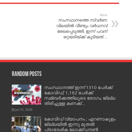
Next
സംസ്ഥാനത്തെ സ്വര്‍ണ
വിലയില്‍ വീണ്ടും വര്‍ധനവ്
രേഖപ്പെടുത്തി; ഇന്ന് പവന്
ഒറ്റയടിയ്ക്ക് കൂടിയത്….
Random Posts
സംസ്ഥാനത്ത് ഇന്ന് 1310 പേർക്ക്
കോവിഡ്; 1,162 പേർക്ക്
സമ്ബർക്കത്തിലൂടെ രോഗം; ജില്ല
തിരിച്ചുള്ള കണക്ക്…
Jul 31, 2020
കോവിഡ് വ്യാപനം ; എറണാകുളം
ജില്ലയിൽ ഇന്നു മുതല്‍
പ്രാദേശിക ലോക്ക്ഡൗണ്‍