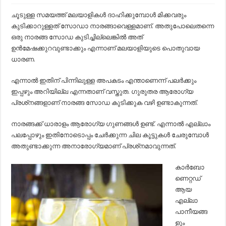
ഉപ്പിട്ട
സോഡ
ചൂടുള്ള സമയത്ത് മലയാളികള്‍ ദാഹിക്കുമ്പോള്‍ മിക്കവരും
നാരങ്ങാ
കുടിക്കാറുള്ളത് സോഡാ നാരങ്ങാവെള്ളമാണ്. അതുപോലെതന്നെ
വെള്ളം
കുടിക്കുന്നവര്‍
ഒരു നാരങ്ങ സോഡ കുടിച്ചില്ലെങ്കില്‍ അത്
ജാഗ്രതൈ:
ഉന്‍മേഷക്കുറവുണ്ടാക്കും എന്നാണ് മലയാളിയുടെ പൊതുവായ
നിങ്ങളെ
കാത്തിരിക്കുന്നത്
ധാരണ.
ഈ
വലിയ
എന്നാല്‍ ഇതിന് പിന്നിലുള്ള അപകടം എന്താണെന്ന് പലര്‍ക്കും
അപകടങ്ങള്‍..!!
ഇപ്പഴും അറിയില്ല എന്നതാണ് വസ്തുത. ഗുരുതര ആരോഗ്യ
പ്രശ്‌നങ്ങളാണ് നാരങ്ങ സോഡ കുടിക്കുക വഴി ഉണ്ടാകുന്നത്.
നാരങ്ങക്ക് ധാരാളം ആരോഗ്യ ഗുണങ്ങള്‍ ഉണ്ട്. എന്നാല്‍ എല്ലാം
പലപ്പോഴും ഇതിനോടൊപ്പം ചേര്‍ക്കുന്ന ചില കൂട്ടുകള്‍ ചേരുമ്പോള്‍
അതുണ്ടാക്കുന്ന അനാരോഗ്യമാണ് പ്രശ്‌നമാവുന്നത്.
കാര്‍ബോ
ണെറ്റഡ്
ആയ
എല്ലാ
പാനീയങ്ങ
ളും