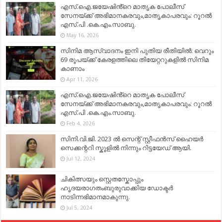
എസ്.ഐ.ജയേഷിൻ്റെ മാതൃക പോലീസ്
സേനയ്ക്ക് അഭിമാനകരവും,മാതൃകാപരവും: റൂറൽ
എസ്.പി .കെ.എം.സാബു.
May 16, 2026
സിനിമ ആസ്വാദനം ഇനി പുതിയ രീതിയിൽ: വെറും
69 രൂപയ്ക്ക് കേരളത്തിലെ തിയേറ്ററുകളിൽ സിനിമ
കാണാം
Apr 11, 2026
എസ്.ഐ.ജയേഷിൻ്റെ മാതൃക പോലീസ്
സേനയ്ക്ക് അഭിമാനകരവും,മാതൃകാപരവും: റൂറൽ
എസ്.പി .കെ.എം.സാബു.
Feb 4, 2026
സിനി.വി.ജി. 2023 ൽ സെന്റ് സ്റ്റീഫൻസ് ഹൈയർ
സെക്കന്ററി സ്കൂളിൽ നിന്നും റിട്ടയേഡ് ആയി.
Jul 12, 2024
ചികിത്സയും സ്റ്റെതസ്കോപ്പും
ഹൃദയരാഗതംബുരുവാക്കിയ ഡോക്ടർ
നാടിന്നഭിമാനമാകുന്നു.
Jul 5, 2024