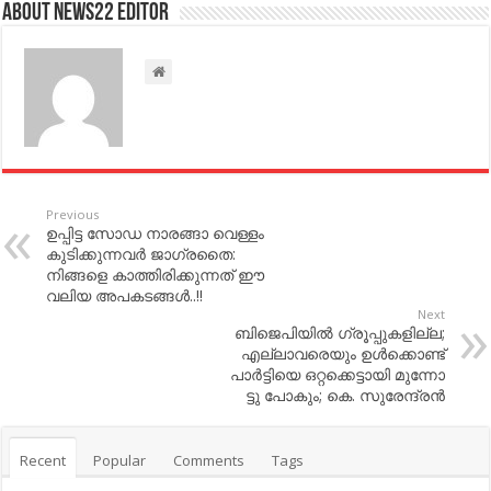
About NEWS22 EDITOR
Previous
ഉപ്പിട്ട സോഡ നാരങ്ങാ വെള്ളം
കുടിക്കുന്നവര്‍ ജാഗ്രതൈ:
നിങ്ങളെ കാത്തിരിക്കുന്നത് ഈ
വലിയ അപകടങ്ങള്‍..!!
Next
ബി​ജെ​പി​യി​ല്‍ ഗ്രൂ​പ്പു​ക​ളി​ല്ല;
എ​ല്ലാ​വ​രെ​യും ഉ​ള്‍​ക്കൊ​ണ്ട്
പാര്‍ട്ടിയെ ഒ​റ്റ​ക്കെ​ട്ടാ​യി മു​ന്നോ​
ട്ടു പോകും; കെ. ​സു​രേ​ന്ദ്ര​ന്‍
Recent
Popular
Comments
Tags