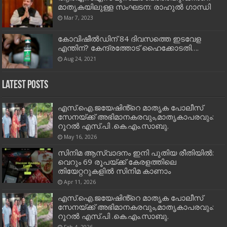
മാതൃകയിലുള്ള സംഘടന: രാഹുൽ ഗാന്ധി
Mar 7, 2023
കോവിഷീല്‍ഡിന് 84 ദിവസത്തെ ഇടവേള
എന്തിന്? കേന്ദ്രത്തോട് ഹൈക്കോടതി….
Aug 24, 2021
Latest Posts
എസ്.ഐ.ജയേഷിൻ്റെ മാതൃക പോലീസ്
സേനയ്ക്ക് അഭിമാനകരവും,മാതൃകാപരവും:
റൂറൽ എസ്.പി .കെ.എം.സാബു.
May 16, 2026
സിനിമ ആസ്വാദനം ഇനി പുതിയ രീതിയിൽ:
വെറും 69 രൂപയ്ക്ക് കേരളത്തിലെ
തിയേറ്ററുകളിൽ സിനിമ കാണാം
Apr 11, 2026
എസ്.ഐ.ജയേഷിൻ്റെ മാതൃക പോലീസ്
സേനയ്ക്ക് അഭിമാനകരവും,മാതൃകാപരവും:
റൂറൽ എസ്.പി .കെ.എം.സാബു.