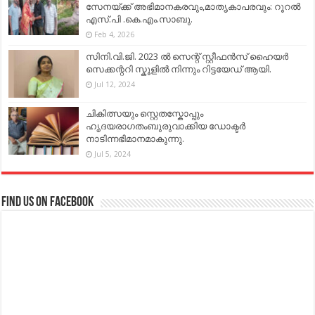
സേനയ്ക്ക് അഭിമാനകരവും,മാതൃകാപരവും: റൂറൽ
എസ്.പി .കെ.എം.സാബു.
Feb 4, 2026
സിനി.വി.ജി. 2023 ൽ സെന്റ് സ്റ്റീഫൻസ് ഹൈയർ
സെക്കന്ററി സ്കൂളിൽ നിന്നും റിട്ടയേഡ് ആയി.
Jul 12, 2024
ചികിത്സയും സ്റ്റെതസ്കോപ്പും
ഹൃദയരാഗതംബുരുവാക്കിയ ഡോക്ടർ
നാടിന്നഭിമാനമാകുന്നു.
Jul 5, 2024
Find us on Facebook