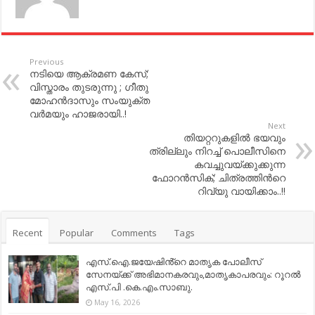
Previous
നടിയെ ആക്രമണ കേസ്;
വിസ്താരം തുടരുന്നു ; ഗീതു
മോഹന്‍ദാസും സംയുക്ത
വര്‍മയും ഹാജരായി..!
Next
തിയറ്ററുകളില്‍ ഭയവും
ത്രില്ലും നിറച്ച്‌ പൊലീസിനെ
കവച്ചുവയ്ക്കുക്കുന്ന
ഫോറന്‍സിക്; ചിത്രത്തിന്‍റെ
റിവ്യു വായിക്കാം..!!
Recent
Popular
Comments
Tags
എസ്.ഐ.ജയേഷിൻ്റെ മാതൃക പോലീസ്
സേനയ്ക്ക് അഭിമാനകരവും,മാതൃകാപരവും: റൂറൽ
എസ്.പി .കെ.എം.സാബു.
May 16, 2026