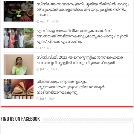
സിനിമ ആസ്വാദനം ഇനി പുതിയ രീതിയിൽ: വെറും
69 രൂപയ്ക്ക് കേരളത്തിലെ തിയേറ്ററുകളിൽ സിനിമ
കാണാം
Apr 11, 2026
എസ്.ഐ.ജയേഷിൻ്റെ മാതൃക പോലീസ്
സേനയ്ക്ക് അഭിമാനകരവും,മാതൃകാപരവും: റൂറൽ
എസ്.പി .കെ.എം.സാബു.
Feb 4, 2026
സിനി.വി.ജി. 2023 ൽ സെന്റ് സ്റ്റീഫൻസ് ഹൈയർ
സെക്കന്ററി സ്കൂളിൽ നിന്നും റിട്ടയേഡ് ആയി.
Jul 12, 2024
ചികിത്സയും സ്റ്റെതസ്കോപ്പും
ഹൃദയരാഗതംബുരുവാക്കിയ ഡോക്ടർ
നാടിന്നഭിമാനമാകുന്നു.
Jul 5, 2024
Find us on Facebook