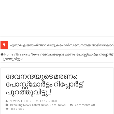
എസ്.ഐ.ജയേഷിൻ്റെ മാതൃക പോലീസ് സേനയ്ക്ക് അഭിമാനകരവും
Home
/
Breaking News
/
ദേവനന്ദയുടെ മരണം: പോസ്റ്റ്‌മോര്‍ട്ടം റിപ്പോര്‍ട്ട്
പുറത്തുവിട്ടു..!
ദേവനന്ദയുടെ മരണം:
പോസ്റ്റ്‌മോര്‍ട്ടം റിപ്പോര്‍ട്ട്
പുറത്തുവിട്ടു..!
NEWS22 EDITOR
Feb 28, 2020
on
Breaking News
,
Latest News
,
Local News
Comments Off
ദേവനന്ദയുടെ
584 Views
മരണം: