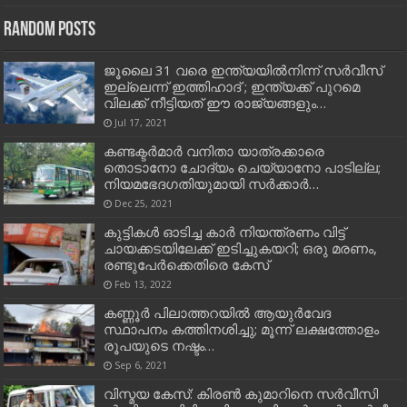
Random Posts
ജൂലൈ 31 വരെ ഇന്ത്യയില്‍നിന്ന് സര്‍വീസ്
ഇല്ലെന്ന് ഇത്തിഹാദ് ; ഇന്ത്യക്ക് പുറമെ
വിലക്ക് നീട്ടിയത് ഈ രാജ്യങ്ങളും…
Jul 17, 2021
കണ്ടക്ടർമാർ വനിതാ യാത്രക്കാരെ
തൊടാനോ ചോദ്യം ചെയ്യാനോ പാടില്ല;
നിയമഭേദഗതിയുമായി സർക്കാർ…
Dec 25, 2021
കുട്ടികള്‍ ഓടിച്ച കാര്‍ നിയന്ത്രണം വിട്ട്
ചായക്കടയിലേക്ക് ഇടിച്ചുകയറി; ഒരു മരണം,
രണ്ടുപേര്‍ക്കെതിരെ കേസ്
Feb 13, 2022
കണ്ണൂര്‍ പിലാത്തറയില്‍ ആയുര്‍വേദ
സ്ഥാപനം കത്തിനശിച്ചു; മൂന്ന് ലക്ഷത്തോളം
രൂപയുടെ നഷ്ടം…
Sep 6, 2021
വി​സ്മ​യ കേ​സ്: കി​ര​ണ്‍ കു​മാ​റി​നെ സ​ര്‍​വീ​സി​