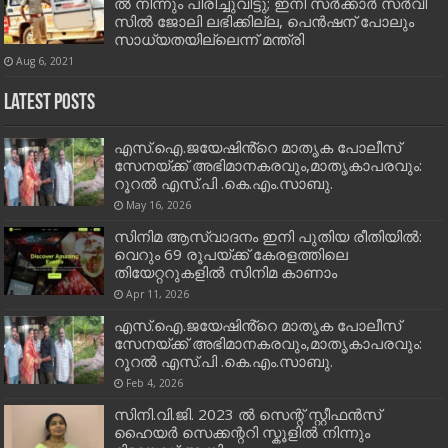
ല്‍ നി​ന്നും പി​രി​ച്ചു​വി​ട്ടു; ഇ​നി സ​ര്‍​ക്കാ​ര്‍ സ​ര്‍​വീ​
സി​ല്‍ ജോ​ലി ല​ഭി​ക്കി​ല്ല, പെ​ന്‍​ഷ​ന് പോ​ലും
സാ​ധ്യ​ത​യി​ല്ലെ​ന്ന് മ​ന്ത്രി
Aug 6, 2021
Latest Posts
എസ്.ഐ.ജയേഷിൻ്റെ മാതൃക പോലീസ്
സേനയ്ക്ക് അഭിമാനകരവും,മാതൃകാപരവും:
റൂറൽ എസ്.പി .കെ.എം.സാബു.
May 16, 2026
സിനിമ ആസ്വാദനം ഇനി പുതിയ രീതിയിൽ:
വെറും 69 രൂപയ്ക്ക് കേരളത്തിലെ
തിയേറ്ററുകളിൽ സിനിമ കാണാം
Apr 11, 2026
എസ്.ഐ.ജയേഷിൻ്റെ മാതൃക പോലീസ്
സേനയ്ക്ക് അഭിമാനകരവും,മാതൃകാപരവും:
റൂറൽ എസ്.പി .കെ.എം.സാബു.
Feb 4, 2026
സിനി.വി.ജി. 2023 ൽ സെന്റ് സ്റ്റീഫൻസ്
ഹൈയർ സെക്കന്ററി സ്കൂളിൽ നിന്നും