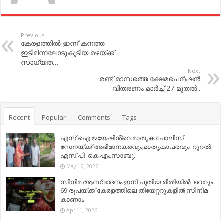
Previous
കേരളത്തില്‍ ഇന്ന് കനത്ത
ഇടിമിന്നലോടുകൂടിയ മഴയ്ക്ക്
സാധ്യത…
Next
രണ്ട്​ മാസത്തെ ക്ഷേമപെന്‍ഷന്‍
വിതരണം മാര്‍ച്ച്‌​ 27 മുതല്‍..
Recent
Popular
Comments
Tags
എസ്.ഐ.ജയേഷിൻ്റെ മാതൃക പോലീസ്
സേനയ്ക്ക് അഭിമാനകരവും,മാതൃകാപരവും: റൂറൽ
എസ്.പി .കെ.എം.സാബു.
May 16, 2026
സിനിമ ആസ്വാദനം ഇനി പുതിയ രീതിയിൽ: വെറും
69 രൂപയ്ക്ക് കേരളത്തിലെ തിയേറ്ററുകളിൽ സിനിമ
കാണാം
Apr 11, 2026