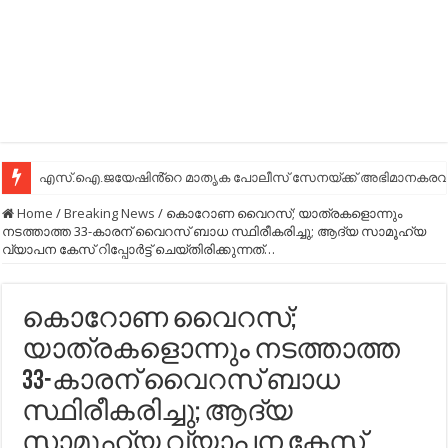
എസ്.ഐ.ജയേഷിൻ്റെ മാതൃക പോലീസ് സേനയ്ക്ക് അഭിമാനകരവും
Home
/
Breaking News
/
കൊറോണ വൈറസ്; യാത്രകളൊന്നും
നടത്താത്ത 33-കാരന് വൈറസ് ബാധ സ്ഥിരീകരിച്ചു; ആദ്യ സാമൂഹ്യ
വ്യാപന കേസ് റിപ്പോര്‍ട്ട് ചെയ്തിരിക്കുന്നത്…
കൊറോണ വൈറസ്;
യാത്രകളൊന്നും നടത്താത്ത
33-കാരന് വൈറസ് ബാധ
സ്ഥിരീകരിച്ചു; ആദ്യ
സാമൂഹ്യ വ്യാപന കേസ്