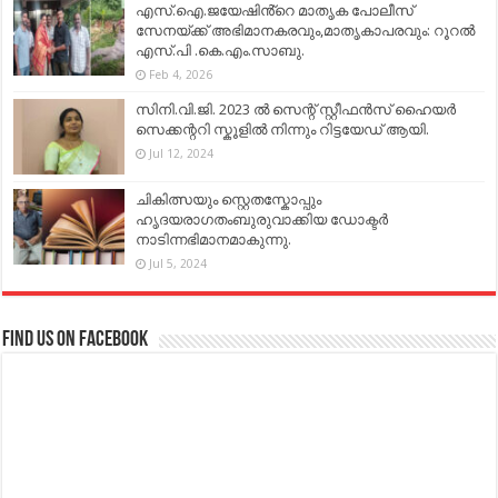
എസ്.ഐ.ജയേഷിൻ്റെ മാതൃക പോലീസ്
സേനയ്ക്ക് അഭിമാനകരവും,മാതൃകാപരവും: റൂറൽ
എസ്.പി .കെ.എം.സാബു.
Feb 4, 2026
സിനി.വി.ജി. 2023 ൽ സെന്റ് സ്റ്റീഫൻസ് ഹൈയർ
സെക്കന്ററി സ്കൂളിൽ നിന്നും റിട്ടയേഡ് ആയി.
Jul 12, 2024
ചികിത്സയും സ്റ്റെതസ്കോപ്പും
ഹൃദയരാഗതംബുരുവാക്കിയ ഡോക്ടർ
നാടിന്നഭിമാനമാകുന്നു.
Jul 5, 2024
Find us on Facebook