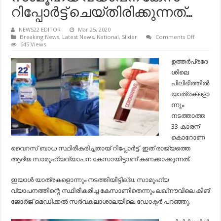
റിപ്പോര്‍ട്ട് ചെയ്തിരിക്കുന്നത്…
NEWS22 EDITOR
Mar 25, 2020
on
Breaking News
,
Latest News
,
National
,
Slider
Comments Off
കൊറോ
645 Views
വൈറസ്;
യാത്രകള
ഉത്തര്‍പ്രദേ
നടത്താത്
ശിലെ
33-
കാരന്
പിലിഭിത്തില്‍
വൈറസ്
യാത്രകളൊ
ബാധ
സ്ഥിരീകരിച
ന്നും
ആദ്യ
നടത്താത്ത
സാമൂഹ്
വ്യാപന
33-കാരന്
കേസ്
കൊറോണ
റിപ്പോര്‍ട്ട്
വൈറസ് ബാധ സ്ഥിരീകരിച്ചതായ് റിപ്പോര്‍ട്ട്. ഇത് രാജ്യത്തെ
ചെയ്തിരിക
ആദ്യ സാമൂഹ്യവ്യാപന കേസായിട്ടാണ് കണക്കാക്കുന്നത്.
ഇയാള്‍ യാത്രകളൊന്നും നടത്തിയിട്ടില്ല. സാമൂഹ്യ
വ്യാപനത്തിന്റെ സ്ഥിരീകരിച്ച കേസാണിതെന്നും ലഖ്‌നൗവിലെ കിങ്
ജോര്‍ജ് മെഡിക്കല്‍ സര്‍വകലാശാലയിലെ ഡോക്ടര്‍ പറഞ്ഞു.