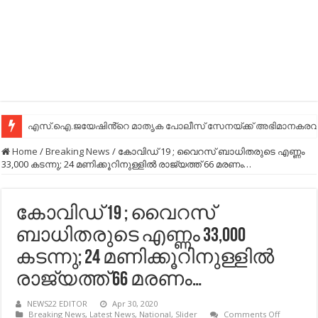
എസ്.ഐ.ജയേഷിൻ്റെ മാതൃക പോലീസ് സേനയ്ക്ക് അഭിമാനകരവും
Home
/
Breaking News
/
കോവിഡ് 19 ; വൈറസ് ബാധിതരുടെ എണ്ണം
33,000 കടന്നു; 24 മണിക്കൂറിനുള്ളില്‍ രാജ്യത്ത് 66 മരണം…
കോവിഡ് 19 ; വൈറസ്
ബാധിതരുടെ എണ്ണം 33,000
കടന്നു; 24 മണിക്കൂറിനുള്ളില്‍
രാജ്യത്ത് 66 മരണം…
NEWS22 EDITOR
Apr 30, 2020
on
Breaking News
,
Latest News
,
National
,
Slider
Comments Off