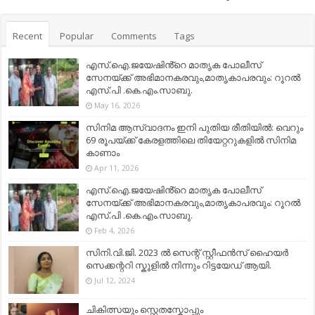
Recent
Popular
Comments
Tags
എസ്.ഐ.ജയേഷിൻ്റെ മാതൃക പോലീസ്
സേനയ്ക്ക് അഭിമാനകരവും,മാതൃകാപരവും: റൂറൽ
എസ്.പി .കെ.എം.സാബു.
May 16, 2026
സിനിമ ആസ്വാദനം ഇനി പുതിയ രീതിയിൽ: വെറും
69 രൂപയ്ക്ക് കേരളത്തിലെ തിയേറ്ററുകളിൽ സിനിമ
കാണാം
Apr 11, 2026
എസ്.ഐ.ജയേഷിൻ്റെ മാതൃക പോലീസ്
സേനയ്ക്ക് അഭിമാനകരവും,മാതൃകാപരവും: റൂറൽ
എസ്.പി .കെ.എം.സാബു.
Feb 4, 2026
സിനി.വി.ജി. 2023 ൽ സെന്റ് സ്റ്റീഫൻസ് ഹൈയർ
സെക്കന്ററി സ്കൂളിൽ നിന്നും റിട്ടയേഡ് ആയി.
Jul 12, 2024
ചികിത്സയും സ്റ്റെതസ്കോപ്പും