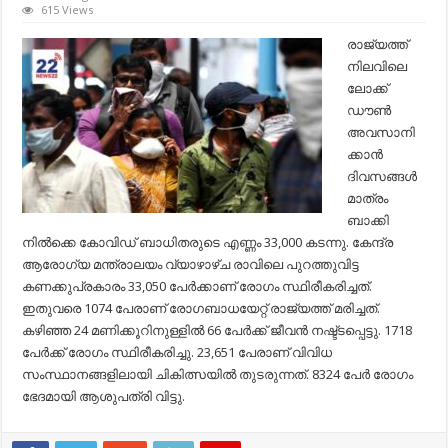
കോവിഡ്
615 Views
19
;
രാജ്യത്ത്
വൈറസ്
നിലവിലെ
ബാധിതരു
എണ്ണം
ലോക്ക്
33,000
ഡൗണ്‍
കടന്നു;
24
അവസാനി
മണിക്കൂറിന
ക്കാന്‍
രാജ്യത്ത്
66
ദിവസങ്ങള്‍
മരണം…
മാത്രം
ബാക്കി
നില്‍ക്കെ കോവിഡ് ബാധിതരുടെ എണ്ണം 33,000 കടന്നു. കേന്ദ്ര
ആരോഗ്യ മന്ത്രാലയം വ്യാഴാഴ്ച രാവിലെ പുറത്തുവിട്ട
കണക്കുപ്രകാരം 33,050 പേര്‍ക്കാണ് രോഗം സ്ഥിരീകരിച്ചത്.
ഇതുവരെ 1074 പേരാണ് രോഗബാധയേറ്റ് രാജ്യത്ത് മരിച്ചത്.
കഴിഞ്ഞ 24 മണിക്കൂറിനുള്ളില്‍ 66 പേര്‍ക്ക് ജീവന്‍ നഷ്ട്ടപ്പെട്ടു. 1718
പേര്‍ക്ക് രോഗം സ്ഥിരീകരിച്ചു. 23,651 പേരാണ് വിവിധ
സംസ്ഥാനങ്ങളിലായി ചികിത്സയില്‍ തുടരുന്നത്. 8324 പേര്‍ രോഗം
ഭേദമായി ആശുപത്രി വിട്ടു.