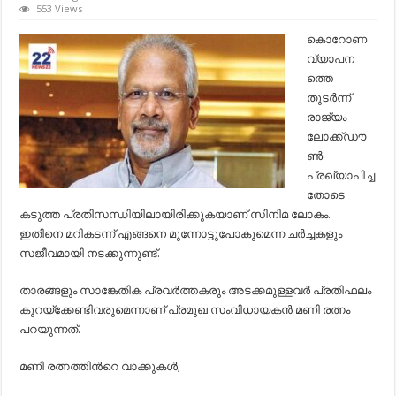
ഷൂട്ടിങ്
553 Views
ലൊക്കേഷ
അടിമുടി
കൊറോണ
മാറ്റവുമായി
വ്യാപന
മണി
രത്നം;
ത്തെ
അതിനായ്
തുടര്‍ന്ന്
താരങ്ങൾ
ചെയ്യേണ്ട
രാജ്യം
ഇത്രമാത്
ലോക്ക്ഡൗ
ണ്‍
പ്രഖ്യാപിച്ച
തോടെ
കടുത്ത പ്രതിസന്ധിയിലായിരിക്കുകയാണ് സിനിമ ലോകം.
ഇതിനെ മറികടന്ന് എങ്ങനെ മുന്നോട്ടുപോകുമെന്ന ചര്‍ച്ചകളും
സജീവമായി നടക്കുന്നുണ്ട്.
താരങ്ങളും സാങ്കേതിക പ്രവര്‍ത്തകരും അടക്കമുള്ളവര്‍ പ്രതിഫലം
കുറയ്ക്കേണ്ടിവരുമെന്നാണ് പ്രമുഖ സംവിധായകന്‍ മണി രത്നം
പറയുന്നത്.
മണി രത്നത്തിന്‍റെ വാക്കുകള്‍;