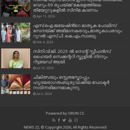
വെറും 69 രൂപയ്ക്ക് കേരളത്തിലെ
തിയേറ്ററുകളിൽ സിനിമ കാണാം
Apr 11, 2026
എസ്.ഐ.ജയേഷിൻ്റെ മാതൃക പോലീസ്
സേനയ്ക്ക് അഭിമാനകരവും,മാതൃകാപരവും:
റൂറൽ എസ്.പി .കെ.എം.സാബു.
Feb 4, 2026
സിനി.വി.ജി. 2023 ൽ സെന്റ് സ്റ്റീഫൻസ്
ഹൈയർ സെക്കന്ററി സ്കൂളിൽ നിന്നും
റിട്ടയേഡ് ആയി.
Jul 12, 2024
ചികിത്സയും സ്റ്റെതസ്കോപ്പും
ഹൃദയരാഗതംബുരുവാക്കിയ ഡോക്ടർ
നാടിന്നഭിമാനമാകുന്നു.
Jul 5, 2024
Powered by
ORON CS
NEWS 22, © Copyright 2026, All Rights Reserved