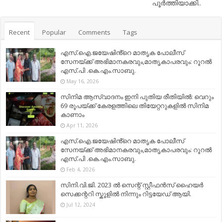
പൂർത്തിയാക്കി..
Recent
Popular
Comments
Tags
എസ്.ഐ.ജയേഷിൻ്റെ മാതൃക പോലീസ്
സേനയ്ക്ക് അഭിമാനകരവും,മാതൃകാപരവും: റൂറൽ
എസ്.പി .കെ.എം.സാബു.
May 16, 2026
സിനിമ ആസ്വാദനം ഇനി പുതിയ രീതിയിൽ: വെറും
69 രൂപയ്ക്ക് കേരളത്തിലെ തിയേറ്ററുകളിൽ സിനിമ
കാണാം
Apr 11, 2026
എസ്.ഐ.ജയേഷിൻ്റെ മാതൃക പോലീസ്
സേനയ്ക്ക് അഭിമാനകരവും,മാതൃകാപരവും: റൂറൽ
എസ്.പി .കെ.എം.സാബു.
Feb 4, 2026
സിനി.വി.ജി. 2023 ൽ സെന്റ് സ്റ്റീഫൻസ് ഹൈയർ
സെക്കന്ററി സ്കൂളിൽ നിന്നും റിട്ടയേഡ് ആയി.
Jul 12, 2024