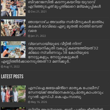
ബിവറേജസില്‍ കടന്നുകയറിയ യുവാവ്
എറിഞ്ഞുടച്ചത് മുപ്പതിലേറെ മദ്യകുപ്പികള്‍
Dec 21, 2021
ഞായറാഴ്ച അവശ്യ സർവീസുകൾ മാത്രം;
കടകൾ രാവിലെ ഏഴു മുതൽ രാത്രി ഒമ്പത്
വരെ
Jan 21, 2022
വ്യവസായിയുടെ വീട്ടില്‍ നിന്ന്
ആദായനികുതി വകുപ്പ് കണ്ടെത്തിയത് 32
കിലോ സ്വര്‍ണവും 58 കോടിയുടെ
നോട്ടുകളും, നോട്ടുകെട്ടുകൾ
എണ്ണിത്തീര്‍ക്കാനെടുത്തത് 13 മണിക്കൂര്‍..
Aug 11, 2022
Latest Posts
എസ്.ഐ.ജയേഷിൻ്റെ മാതൃക പോലീസ്
സേനയ്ക്ക് അഭിമാനകരവും,മാതൃകാപരവും:
റൂറൽ എസ്.പി .കെ.എം.സാബു.
May 16, 2026
സിനിമ ആസ്വാദനം ഇനി പുതിയ രീതിയിൽ: