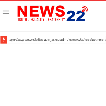
എസ്.ഐ.ജയേഷിൻ്റെ മാതൃക പോലീസ് സേനയ്ക്ക് അഭിമാനകരവും