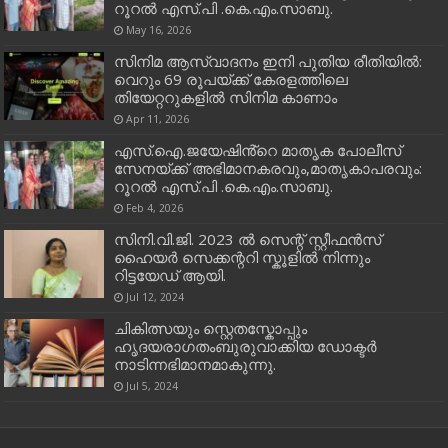
റൂറൽ എസ്.പി .കെ.എം.സാബു.
May 16, 2026
സിനിമ ആസ്വാദനം ഇനി പുതിയ രീതിയിൽ:
വെറും 69 രൂപയ്ക്ക് കേരളത്തിലെ
തിയേറ്ററുകളിൽ സിനിമ കാണാം
Apr 11, 2026
എസ്.ഐ.ജയേഷിൻ്റെ മാതൃക പോലീസ്
സേനയ്ക്ക് അഭിമാനകരവും,മാതൃകാപരവും:
റൂറൽ എസ്.പി .കെ.എം.സാബു.
Feb 4, 2026
സിനി.വി.ജി. 2023 ൽ സെന്റ് സ്റ്റീഫൻസ്
ഹൈയർ സെക്കന്ററി സ്കൂളിൽ നിന്നും
റിട്ടയേഡ് ആയി.
Jul 12, 2024
ചികിത്സയും സ്റ്റെതസ്കോപ്പും
ഹൃദയരാഗതംബുരുവാക്കിയ ഡോക്ടർ
നാടിന്നഭിമാനമാകുന്നു.
Jul 5, 2024