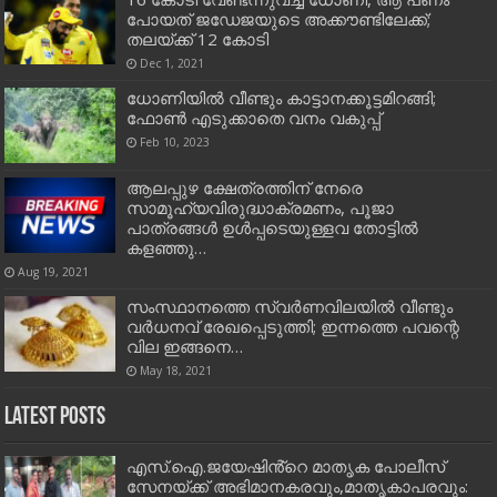
പോയത് ജഡേജയുടെ അക്കൗണ്ടിലേക്ക്;
തലയ്ക്ക് 12 കോടി
Dec 1, 2021
ധോണിയിൽ വീണ്ടും കാട്ടാനക്കൂട്ടമിറങ്ങി;
ഫോൺ എടുക്കാതെ വനം വകുപ്പ്
Feb 10, 2023
ആലപ്പുഴ ക്ഷേത്രത്തിന് നേരെ
സാമൂഹ്യവിരുദ്ധാക്രമണം, പൂജാ
പാത്രങ്ങള്‍ ഉള്‍പ്പടെയുള്ളവ തോട്ടില്‍
കളഞ്ഞു…
Aug 19, 2021
സംസ്ഥാനത്തെ സ്വര്‍ണവിലയില്‍ വീണ്ടും
വര്‍ധനവ് രേഖപ്പെടുത്തി; ഇന്നത്തെ പവന്റെ
വില ഇങ്ങനെ…
May 18, 2021
Latest Posts
എസ്.ഐ.ജയേഷിൻ്റെ മാതൃക പോലീസ്
സേനയ്ക്ക് അഭിമാനകരവും,മാതൃകാപരവും: