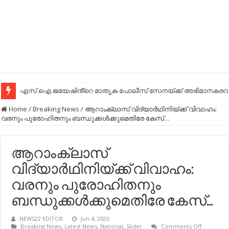
എസ്.ഐ.ജയേഷിൻ്റെ മാതൃക പോലീസ് സേനയ്ക്ക് അഭിമാനകരവും
Home
/
Breaking News
/
ആറാംക്ലാസ് വിദ്യാര്‍ഥിനിയ്ക്ക് വിവാഹം:
വരനും പുരോഹിതനും ബന്ധുക്കള്‍ക്കുമെതിരേ കേസ്…
ആറാംക്ലാസ്
വിദ്യാര്‍ഥിനിയ്ക്ക് വിവാഹം:
വരനും പുരോഹിതനും
ബന്ധുക്കള്‍ക്കുമെതിരേ കേസ്…
NEWS22 EDITOR
Jun 4, 2020
on
Breaking News
,
Latest News
,
National
,
Slider
Comments Off