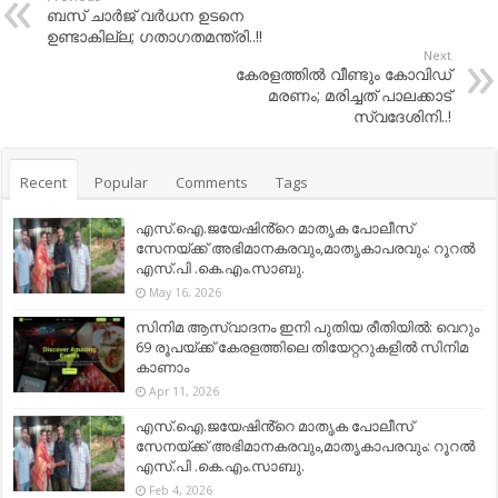
ബ​സ് ചാ​ർ​ജ് വ​ർ​ധ​ന ഉ​ടനെ
ഉണ്ടാകി​ല്ല; ഗ​താ​ഗ​ത​മ​ന്ത്രി..!!
Next
കേരളത്തിൽ വീണ്ടും കോവിഡ്
മരണം; മരിച്ചത് പാലക്കാട്
സ്വദേശിനി..!
Recent
Popular
Comments
Tags
എസ്.ഐ.ജയേഷിൻ്റെ മാതൃക പോലീസ്
സേനയ്ക്ക് അഭിമാനകരവും,മാതൃകാപരവും: റൂറൽ
എസ്.പി .കെ.എം.സാബു.
May 16, 2026
സിനിമ ആസ്വാദനം ഇനി പുതിയ രീതിയിൽ: വെറും
69 രൂപയ്ക്ക് കേരളത്തിലെ തിയേറ്ററുകളിൽ സിനിമ
കാണാം
Apr 11, 2026
എസ്.ഐ.ജയേഷിൻ്റെ മാതൃക പോലീസ്
സേനയ്ക്ക് അഭിമാനകരവും,മാതൃകാപരവും: റൂറൽ
എസ്.പി .കെ.എം.സാബു.
Feb 4, 2026