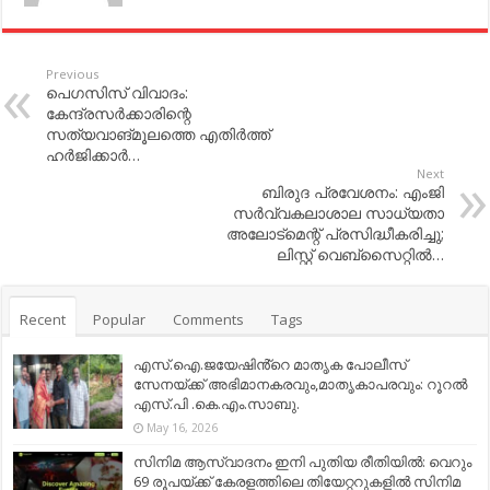
Previous
പെഗസിസ് വിവാദം:
കേന്ദ്രസർക്കാരിന്റെ
സത്യവാങ്മൂലത്തെ എതിർത്ത്
ഹർജിക്കാർ…
Next
ബിരുദ പ്രവേശനം: എംജി
സർവ്വകലാശാല സാധ്യതാ
അലോട്മെന്റ് പ്രസിദ്ധീകരിച്ചു;
ലിസ്റ്റ് വെബ്സൈറ്റിൽ…
Recent
Popular
Comments
Tags
എസ്.ഐ.ജയേഷിൻ്റെ മാതൃക പോലീസ്
സേനയ്ക്ക് അഭിമാനകരവും,മാതൃകാപരവും: റൂറൽ
എസ്.പി .കെ.എം.സാബു.
May 16, 2026
സിനിമ ആസ്വാദനം ഇനി പുതിയ രീതിയിൽ: വെറും
69 രൂപയ്ക്ക് കേരളത്തിലെ തിയേറ്ററുകളിൽ സിനിമ