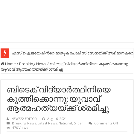
എസ്.ഐ.ജയേഷിൻ്റെ മാതൃക പോലീസ് സേനയ്ക്ക് അഭിമാനകരവും
Home
/
Breaking News
/
ബിടെക് വിദ്യാര്‍ത്ഥിനിയെ കുത്തിക്കൊന്നു;
യുവാവ് ആത്മഹത്യയ്ക്ക് ശ്രമിച്ചു
ബിടെക് വിദ്യാര്‍ത്ഥിനിയെ
കുത്തിക്കൊന്നു; യുവാവ്
ആത്മഹത്യയ്ക്ക് ശ്രമിച്ചു
NEWS22 EDITOR
Aug 16, 2021
on
Breaking News
,
Latest News
,
National
,
Slider
Comments Off
ബിടെക്
476 Views
വിദ്യാര്‍