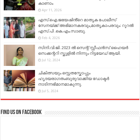
കാണാം
Apr 11, 2026
എസ്.ഐ.ജയേഷിൻ്റെ മാതൃക പോലീസ്
സേനയ്ക്ക് അഭിമാനകരവും,മാതൃകാപരവും: റൂറൽ
എസ്.പി .കെ.എം.സാബു.
Feb 4, 2026
സിനി.വി.ജി. 2023 ൽ സെന്റ് സ്റ്റീഫൻസ് ഹൈയർ
സെക്കന്ററി സ്കൂളിൽ നിന്നും റിട്ടയേഡ് ആയി.
Jul 12, 2024
ചികിത്സയും സ്റ്റെതസ്കോപ്പും
ഹൃദയരാഗതംബുരുവാക്കിയ ഡോക്ടർ
നാടിന്നഭിമാനമാകുന്നു.
Jul 5, 2024
Find us on Facebook