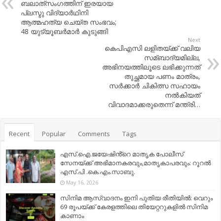
ബലാത്‌സംഗത്തിന് ഇരയായ
പ്ലസ്ടു വിദ്യാര്‍ഥിനി
ആത്മഹത്യ ചെയ്ത സംഭവം;
48 യുട്യൂബര്‍മാര്‍ കുടുങ്ങി
Next
കെപിഎസി ലളിതയ്ക്ക് വലിയ
സമ്ബാദ്യമില്ല,
അഭിനയത്തിലൂടെ ലഭിക്കുന്നത്
തുച്ഛമായ പണം മാത്രം,
സര്‍ക്കാര്‍ ചികിത്സ സഹായം
നല്‍കിയത്
വിവാദമാക്കരുതെന്ന് മന്ത്രി…
Recent
Popular
Comments
Tags
എസ്.ഐ.ജയേഷിൻ്റെ മാതൃക പോലീസ്
സേനയ്ക്ക് അഭിമാനകരവും,മാതൃകാപരവും: റൂറൽ
എസ്.പി .കെ.എം.സാബു.
May 16, 2026
സിനിമ ആസ്വാദനം ഇനി പുതിയ രീതിയിൽ: വെറും
69 രൂപയ്ക്ക് കേരളത്തിലെ തിയേറ്ററുകളിൽ സിനിമ
കാണാം