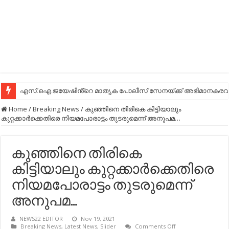
എസ്.ഐ.ജയേഷിൻ്റെ മാതൃക പോലീസ് സേനയ്ക്ക് അഭിമാനകരവും
Home
/
Breaking News
/
കുഞ്ഞിനെ തിരികെ കിട്ടിയാലും
കുറ്റക്കാര്‍ക്കെതിരെ നിയമപോരാട്ടം തുടരുമെന്ന് അനുപമ…
കുഞ്ഞിനെ തിരികെ
കിട്ടിയാലും കുറ്റക്കാര്‍ക്കെതിരെ
നിയമപോരാട്ടം തുടരുമെന്ന്
അനുപമ…
NEWS22 EDITOR
Nov 19, 2021
on
Breaking News
,
Latest News
,
Slider
Comments Off