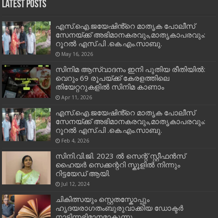
Latest Posts
എസ്.ഐ.ജയേഷിൻ്റെ മാതൃക പോലീസ്
സേനയ്ക്ക് അഭിമാനകരവും,മാതൃകാപരവും:
റൂറൽ എസ്.പി .കെ.എം.സാബു.
May 16, 2026
സിനിമ ആസ്വാദനം ഇനി പുതിയ രീതിയിൽ:
വെറും 69 രൂപയ്ക്ക് കേരളത്തിലെ
തിയേറ്ററുകളിൽ സിനിമ കാണാം
Apr 11, 2026
എസ്.ഐ.ജയേഷിൻ്റെ മാതൃക പോലീസ്
സേനയ്ക്ക് അഭിമാനകരവും,മാതൃകാപരവും:
റൂറൽ എസ്.പി .കെ.എം.സാബു.
Feb 4, 2026
സിനി.വി.ജി. 2023 ൽ സെന്റ് സ്റ്റീഫൻസ്
ഹൈയർ സെക്കന്ററി സ്കൂളിൽ നിന്നും
റിട്ടയേഡ് ആയി.
Jul 12, 2024
ചികിത്സയും സ്റ്റെതസ്കോപ്പും
ഹൃദയരാഗതംബുരുവാക്കിയ ഡോക്ടർ
നാടിന്നഭിമാനമാകുന്നു.