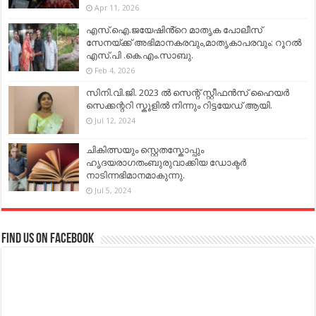
Apr 11, 2026
എസ്.ഐ.ജയേഷിൻ്റെ മാതൃക പോലീസ്
സേനയ്ക്ക് അഭിമാനകരവും,മാതൃകാപരവും: റൂറൽ
എസ്.പി .കെ.എം.സാബു.
Feb 4, 2026
സിനി.വി.ജി. 2023 ൽ സെന്റ് സ്റ്റീഫൻസ് ഹൈയർ
സെക്കന്ററി സ്കൂളിൽ നിന്നും റിട്ടയേഡ് ആയി.
Jul 12, 2024
ചികിത്സയും സ്റ്റെതസ്കോപ്പും
ഹൃദയരാഗതംബുരുവാക്കിയ ഡോക്ടർ
നാടിന്നഭിമാനമാകുന്നു.
Jul 5, 2024
Find us on Facebook