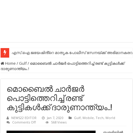
എസ്.ഐ.ജയേഷിൻ്റെ മാതൃക പോലീസ് സേനയ്ക്ക് അഭിമാനകരവും
Home
/
Gulf
/
മൊബൈല്‍ ചാര്‍ജര്‍ പൊട്ടിത്തെറിച്ച്‌ രണ്ട് കുട്ടികള്‍ക്ക്
ദാരുണാന്ത്യം..!
മൊബൈല്‍ ചാര്‍ജര്‍
പൊട്ടിത്തെറിച്ച്‌ രണ്ട്
കുട്ടികള്‍ക്ക് ദാരുണാന്ത്യം..!
NEWS22 EDITOR
Jan 7, 2020
Gulf
,
Mobile
,
Tech
,
World
on
Comments Off
568 Views
മൊബൈല്‍
ചാര്‍ജര്‍
സൗദിയില്‍