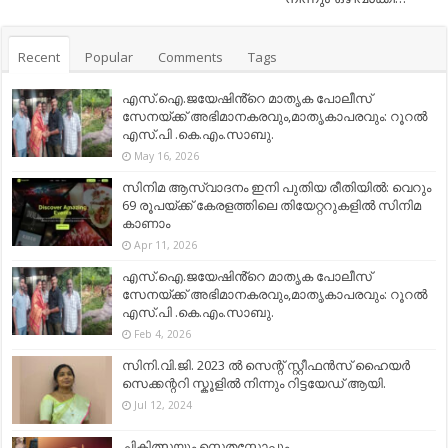
Recent
Popular
Comments
Tags
എസ്.ഐ.ജയേഷിൻ്റെ മാതൃക പോലീസ്
സേനയ്ക്ക് അഭിമാനകരവും,മാതൃകാപരവും: റൂറൽ
എസ്.പി .കെ.എം.സാബു.
May 16, 2026
സിനിമ ആസ്വാദനം ഇനി പുതിയ രീതിയിൽ: വെറും
69 രൂപയ്ക്ക് കേരളത്തിലെ തിയേറ്ററുകളിൽ സിനിമ
കാണാം
Apr 11, 2026
എസ്.ഐ.ജയേഷിൻ്റെ മാതൃക പോലീസ്
സേനയ്ക്ക് അഭിമാനകരവും,മാതൃകാപരവും: റൂറൽ
എസ്.പി .കെ.എം.സാബു.
Feb 4, 2026
സിനി.വി.ജി. 2023 ൽ സെന്റ് സ്റ്റീഫൻസ് ഹൈയർ
സെക്കന്ററി സ്കൂളിൽ നിന്നും റിട്ടയേഡ് ആയി.
Jul 12, 2024
ചികിത്സയും സ്റ്റെതസ്കോപ്പും