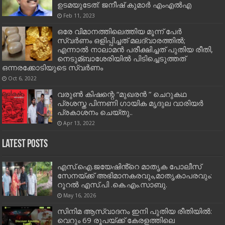
ഉടമയുടേത്: ജനീഷ് കുമാർ എംഎൽഎ
Feb 11, 2023
ഒരേ വിമാനത്തിലെത്തിയ മൂന്ന് പേര്‍
സ്വര്‍ണം ഒളിപ്പിച്ചത് മലദ്വാരത്തില്‍;
എന്നാൽ നാലാമന്‍ പരീക്ഷിച്ചത് പുതിയ രീതി,
നെടുമ്ബാശേരിയില്‍ പിടിച്ചെടുത്തത്
ഒന്നരക്കോടിയുടെ സ്വര്‍ണം
Oct 6, 2022
വരുൺ കിഷന്റെ “മുഖരൻ ” ചെറുകഥ
പ്രശസ്ത പിന്നണി ഗായിക മൃദുല വാരിയർ
പ്രകാശനം ചെയ്തു..
Apr 13, 2022
Latest Posts
എസ്.ഐ.ജയേഷിൻ്റെ മാതൃക പോലീസ്
സേനയ്ക്ക് അഭിമാനകരവും,മാതൃകാപരവും:
റൂറൽ എസ്.പി .കെ.എം.സാബു.
May 16, 2026
സിനിമ ആസ്വാദനം ഇനി പുതിയ രീതിയിൽ:
വെറും 69 രൂപയ്ക്ക് കേരളത്തിലെ