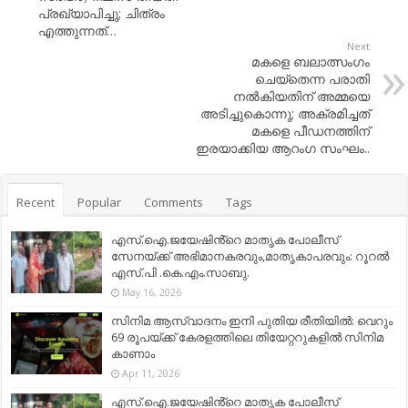
പ്രഖ്യാപിച്ചു; ചിത്രം
എത്തുന്നത്…
Next
മകളെ ബലാത്സംഗം
ചെയ്‌തെന്ന പരാതി
നല്‍കിയതിന് അമ്മയെ
അടിച്ചുകൊന്നു; അക്രമിച്ചത്
മകളെ പീഡനത്തിന്
ഇരയാക്കിയ ആറംഗ സംഘം..
Recent
Popular
Comments
Tags
എസ്.ഐ.ജയേഷിൻ്റെ മാതൃക പോലീസ്
സേനയ്ക്ക് അഭിമാനകരവും,മാതൃകാപരവും: റൂറൽ
എസ്.പി .കെ.എം.സാബു.
May 16, 2026
സിനിമ ആസ്വാദനം ഇനി പുതിയ രീതിയിൽ: വെറും
69 രൂപയ്ക്ക് കേരളത്തിലെ തിയേറ്ററുകളിൽ സിനിമ
കാണാം
Apr 11, 2026
എസ്.ഐ.ജയേഷിൻ്റെ മാതൃക പോലീസ്