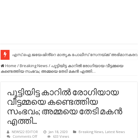
എസ്.ഐ.ജയേഷിൻ്റെ മാതൃക പോലീസ് സേനയ്ക്ക് അഭിമാനകരവും
Home
/
Breaking News
/
പൂട്ടിയിട്ട കാറില്‍ രോഗിയായ വീട്ടമ്മയെ
കണ്ടെത്തിയ സംഭവം; അമ്മയെ തേടി മകന്‍ എത്തി…
പൂട്ടിയിട്ട കാറില്‍ രോഗിയായ
വീട്ടമ്മയെ കണ്ടെത്തിയ
സംഭവം; അമ്മയെ തേടി മകന്‍
എത്തി…
NEWS22 EDITOR
Jan 18, 2020
Breaking News
,
Latest News
on
Comments Off
633 Views