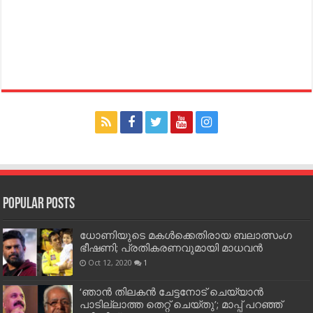
Popular Posts
ധോണിയുടെ മകള്‍ക്കെതിരായ ബലാത്സംഗ
ഭീഷണി; പ്രതികരണവുമായി മാധവന്‍
Oct 12, 2020
1
‘ഞാന്‍ തിലകന്‍ ചേട്ടനോട് ചെയ്യാന്‍
പാടില്ലാത്ത തെറ്റ് ചെയ്തു’; മാപ്പ് പറഞ്ഞ്