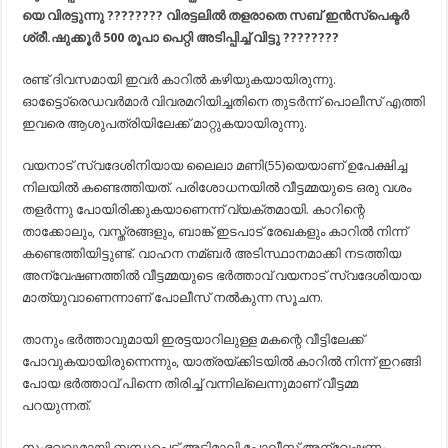
യെ വിരട്ടുന്നു
????
????
വിരട്ടലിൽ തളരാതെ സബ് ഇൻസ്പെക്ടർ
ശ്രീ.ഷുക്കൂർ 500 രൂപാ പെറ്റി അടിപ്പിച്ച് വിട്ടു
????
????
രണ്ട് ദിവസമായി ഇവര്‍ കാറില്‍ കഴിയുകയായിരുന്നു.
ഓട്ടോെ്രെഡവര്‍മാര്‍ വിവരമറിയിച്ചതിനെ തുടര്‍ന്ന് പൊലീസ് എത്തി
ഇവരെ ആശുപത്രിയിലേക്ക് മാറ്റുകയായിരുന്നു.
വയനാട് സ്വദേശിനിയായ ലൈലാ മണി(55)യെയാണ് ഉപേക്ഷിച്ച
നിലയില്‍ കണ്ടെത്തിയത്. പരിശോധനയില്‍ വീട്ടമ്മയുടെ ഒരു വശം
തളര്‍ന്നു പോയിരിക്കുകയാണെന്ന് വ്യക്തമായി. കാറിന്റെ
താക്കോലും, വസ്ത്രങ്ങളും, ബാങ്ക് ഇടപാട് രേഖകളും കാറില്‍ നിന്ന്
കണ്ടെത്തിയിട്ടുണ്ട്. വാഹന നമ്ബര്‍ അടിസ്ഥാനമാക്കി നടത്തിയ
അന്വേഷണത്തില്‍ വീട്ടമ്മയുടെ ഭര്‍ത്താവ് വയനാട് സ്വദേശിയായ
മാത്യുവാണെന്നാണ് പോലീസ് നല്‍കുന്ന സൂചന.
താനും ഭര്‍ത്താവുമായി ഇരട്ടയാറിലുള്ള മകന്റെ വീട്ടിലേക്ക്
പോവുകയായിരുന്നെന്നും, യാത്രയ്ക്കിടയില്‍ കാറില്‍ നിന്ന് ഇറങ്ങി
പോയ ഭര്‍ത്താവ് പിന്നെ തിരിച്ച്‌ വന്നില്ലെന്നുമാണ് വീട്ടമ്മ
പറയുന്നത്.
സംഭവവുമായി ബന്ധപ്പെട്ട് അടിമാലി പോലീസ് അന്വേഷണം