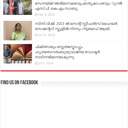
സേനയ്ക്ക് അഭിമാനകരവും,മാതൃകാപരവും: റൂറൽ
എസ്.പി .കെ.എം.സാബു.
Feb 4, 2026
സിനി.വി.ജി. 2023 ൽ സെന്റ് സ്റ്റീഫൻസ് ഹൈയർ
സെക്കന്ററി സ്കൂളിൽ നിന്നും റിട്ടയേഡ് ആയി.
Jul 12, 2024
ചികിത്സയും സ്റ്റെതസ്കോപ്പും
ഹൃദയരാഗതംബുരുവാക്കിയ ഡോക്ടർ
നാടിന്നഭിമാനമാകുന്നു.
Jul 5, 2024
Find us on Facebook