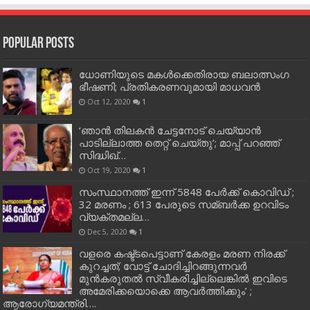
Popular Posts
ധോണിയുടെ മകള്‍ക്കെതിരായ ബലാത്സംഗ
ഭീഷണി; പ്രതികരണവുമായി മാധവന്‍
Oct 12, 2020
1
‘ഞാന്‍ തിലകന്‍ ചേട്ടനോട് ചെയ്യാന്‍
പാടില്ലാത്ത തെറ്റ് ചെയ്തു’; മാപ്പ് പറഞ്ഞ്
സിദ്ധിഖ്…
Oct 19, 2020
1
സംസ്ഥാനത്ത് ഇന്ന് 5848 പേര്‍ക്ക് കൊവി‌ഡ് ;
32 മരണം ; 613 പേരുടെ സമ്ബര്‍ക്ക ഉറവിടം
വ്യക്തമല്ല…
Dec 5, 2020
1
വളരെ കഷ്ട്ടപെട്ടാണ് കേരളം മരണ നിരക്ക്
കുറച്ചത്; വോട്ട് ചോദിച്ചിറങ്ങുന്നവർ
മുൻകരുതൽ സ്വീകരിച്ചില്ലെങ്കിൽ ഇവിടെ
അമേരിക്കയൊക്കെ ആവർത്തിക്കും’ ;
ആരോഗ്യമന്ത്രി….