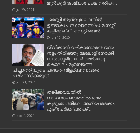
മുൻകൂർ ജാമ്യാപേക്ഷ നൽകി…
Jul 29, 2021
“മെസ്സി ആദ്യ ഇലവനിൽ
ഉണ്ടാകും, സുവാരസ് 90 മിനുറ്റ്
കളിക്കില്ല”; സെറ്റിയെൻ
Jun 10, 2020
ജീവിക്കാന്‍ വഴികാണാതെ ജനം
നട്ടം തിരിഞ്ഞു മേലോട്ട് നോക്കി
നില്‍ക്കുമ്ബോള്‍ അമ്ബതു
കൊല്ലം മുമ്ബത്തെ
പിച്ചാത്തിയുടെ പഴങ്കത വിളമ്ബുന്നവരെ
പരിഹസിക്കരുത്…
Jun 21, 2021
തങ്കിക്കവലയിൽ
വാഹനാപകടത്തിൽ ഒരേ
കുടുംബത്തിലെ ആറ് പേരടക്കം
ഏഴ് പേർക്ക് പരിക്ക്…
Nov 4, 2021