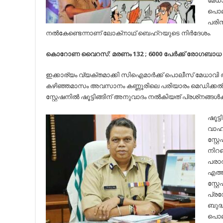
മേധാ
പൊലീ
പരിസ
നല്‍കേണ്ടെന്നാണ് ലോക്‌നാഥ് ബെഹ്‌റയുടെ നിര്‍ദേശം.
കൊറോണ വൈറസ്: മരണം 132 ; 6000 പേര്‍ക്ക് രോഗബാധ സ
ഇക്കാര്യം വ്യക്തമാക്കി സിഐമാര്‍ക്ക് പൊലീസ് മേധാവി അ
കഴിഞ്ഞമാസം അവസാനം കണ്ണൂരിലെ പരിയാരം മെഡിക്കല
സ്റ്റേഷനില്‍ ഷൂട്ടിങ്ങിന് അനുവാദം നല്‍കിയത് പ്രശ്‌നങ്ങള്‍ക
ഷൂട്
വാഹ
സ്റ്
നിറ
പരാ
എത്ത
സ്റ്റ
പ്രവ
ബുദ്ധ
പൊലീ