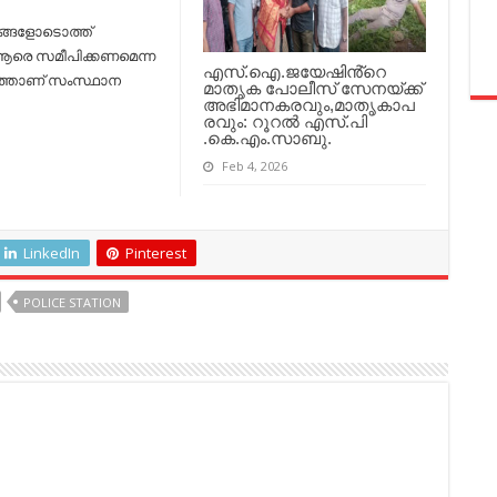
ങ്ങളോടൊത്ത്
‍ ആരെ സമീപിക്കണമെന്ന
എസ്.ഐ.ജയേഷിൻ്റെ
ടുത്താണ് സംസ്ഥാന
മാതൃക പോലീസ് സേനയ്ക്ക്
അഭിമാനകരവും,മാതൃകാപ
രവും: റൂറൽ എസ്.പി
.കെ.എം.സാബു.
Feb 4, 2026
LinkedIn
Pinterest
POLICE STATION