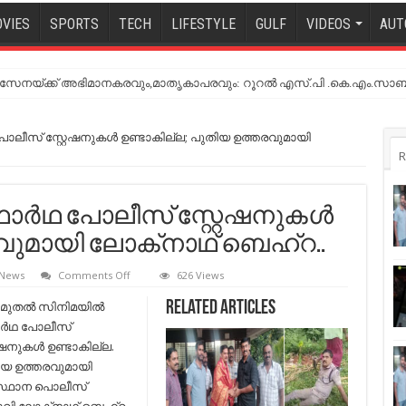
VIES
SPORTS
TECH
LIFESTYLE
GULF
VIDEOS
AUT
നയ്ക്ക് അഭിമാനകരവും,മാതൃകാപരവും: റൂറൽ എസ്.പി .കെ.എം.സാബ
പോലീസ് സ്റ്റേഷനുകള്‍ ഉണ്ടാകില്ല; പുതിയ ഉത്തരവുമായി
R
ാര്‍ഥ പോലീസ് സ്റ്റേഷനുകള്‍
വുമായി ലോക്‌നാഥ് ബെഹ്‌റ..
on
 News
Comments Off
626 Views
ഇനി
മുതല്‍
മുതല്‍ സിനിമയില്‍
Related Articles
സിനിമയില്‍
ര്‍ഥ പോലീസ്
യഥാര്‍ഥ
പോലീസ്
റേഷനുകള്‍ ഉണ്ടാകില്ല.
സ്റ്റേഷനുകള്‍
ിയ ഉത്തരവുമായി
ഉണ്ടാകില്ല;
പുതിയ
്ഥാന പൊലീസ്
ഉത്തരവുമായി