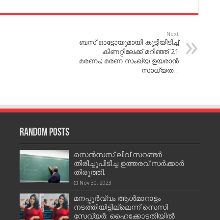
Next
ബ​സ് ഓ​ട്ടോ​യു​മാ​യി കൂ​ട്ടി​യി​ടി​ച്ച്‌
കി​ണ​റ്റി​ലേ​ക്ക് മ​റി​ഞ്ഞ് 21
മരണം; മ​ര​ണ സം​ഖ്യ ഉ​യ​രാ​ന്‍
സാ​ധ്യ​ത…
Random Posts
സെൻസസ് ലീവ് സറണ്ടർ
തിരിച്ചുപിടിച്ച ഉത്തരവ് സർക്കാർ
തിരുത്തി.
Nov 30, 2023
മനപ്പൂർവ്വം ആൾമാറാട്ടം
നടത്തിയിട്ടില്ലെന്ന് സെസി
സേവ്യര്‍: ഹൈക്കോടതിയിൽ