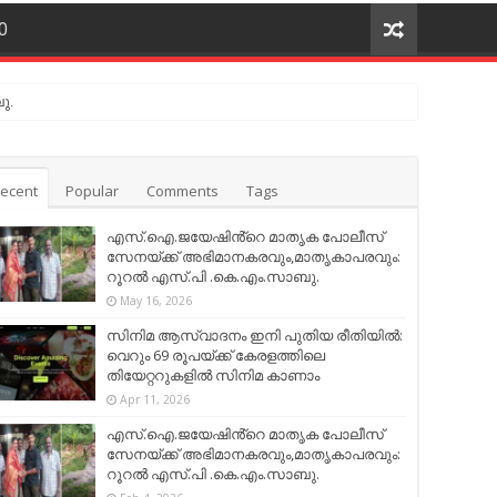
O
ു.
ecent
Popular
Comments
Tags
എസ്.ഐ.ജയേഷിൻ്റെ മാതൃക പോലീസ്
സേനയ്ക്ക് അഭിമാനകരവും,മാതൃകാപരവും:
റൂറൽ എസ്.പി .കെ.എം.സാബു.
May 16, 2026
സിനിമ ആസ്വാദനം ഇനി പുതിയ രീതിയിൽ:
വെറും 69 രൂപയ്ക്ക് കേരളത്തിലെ
തിയേറ്ററുകളിൽ സിനിമ കാണാം
Apr 11, 2026
എസ്.ഐ.ജയേഷിൻ്റെ മാതൃക പോലീസ്
സേനയ്ക്ക് അഭിമാനകരവും,മാതൃകാപരവും:
റൂറൽ എസ്.പി .കെ.എം.സാബു.