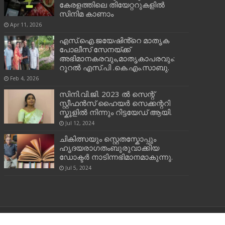
കേരളത്തിലെ തിയേറ്ററുകളിൽ
സിനിമ കാണാം
Apr 11, 2026
എസ്.ഐ.ജയേഷിൻ്റെ മാതൃക
പോലീസ് സേനയ്ക്ക്
അഭിമാനകരവും,മാതൃകാപരവും:
റൂറൽ എസ്.പി .കെ.എം.സാബു.
Feb 4, 2026
സിനി.വി.ജി. 2023 ൽ സെന്റ്
സ്റ്റീഫൻസ് ഹൈയർ സെക്കന്ററി
സ്കൂളിൽ നിന്നും റിട്ടയേഡ് ആയി.
Jul 12, 2024
ചികിത്സയും സ്റ്റെതസ്കോപ്പും
ഹൃദയരാഗതംബുരുവാക്കിയ
ഡോക്ടർ നാടിന്നഭിമാനമാകുന്നു.
Jul 5, 2024
Powered by
ORON CS