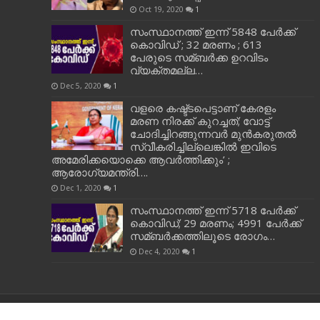
Oct 19, 2020
1
സംസ്ഥാനത്ത് ഇന്ന് 5848 പേര്‍ക്ക്
കൊവി‌ഡ് ; 32 മരണം ; 613
പേരുടെ സമ്ബര്‍ക്ക ഉറവിടം
വ്യക്തമല്ല…
Dec 5, 2020
1
വളരെ കഷ്ട്ടപെട്ടാണ് കേരളം
മരണ നിരക്ക് കുറച്ചത്; വോട്ട്
ചോദിച്ചിറങ്ങുന്നവർ മുൻകരുതൽ
സ്വീകരിച്ചില്ലെങ്കിൽ ഇവിടെ
അമേരിക്കയൊക്കെ ആവർത്തിക്കും’ ;
ആരോഗ്യമന്ത്രി….
Dec 1, 2020
1
സംസ്ഥാനത്ത് ഇന്ന് 5718 പേര്‍ക്ക്
കൊവിഡ്; 29 മരണം; 4991 പേര്‍ക്ക്
സമ്ബര്‍ക്കത്തിലൂടെ രോഗം…
Dec 4, 2020
1
NEWS 22, © Copyright 2026, All Rights Reserved