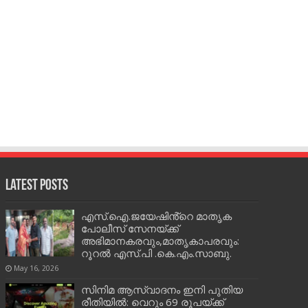
Latest Posts
എസ്.ഐ.ജയേഷിൻ്റെ മാതൃക
പോലീസ് സേനയ്ക്ക്
അഭിമാനകരവും,മാതൃകാപരവും:
റൂറൽ എസ്.പി .കെ.എം.സാബു.
May 16, 2026
സിനിമ ആസ്വാദനം ഇനി പുതിയ
രീതിയിൽ: വെറും 69 രൂപയ്ക്ക്