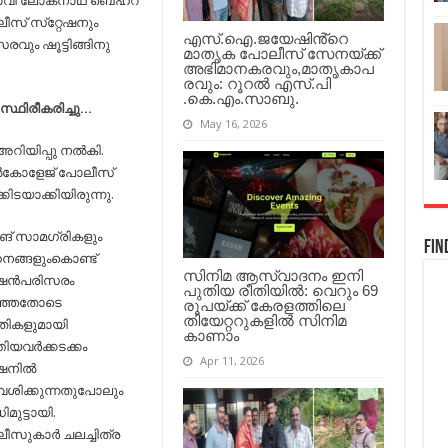
വി ലോക്‌നാഥ് ബെഹ്‌റ
ലോക്‌നാഥ്
ബെഹ്‌റ..
സ് സ്‌റ്റേഷനും
എസ്.ഐ.ജയേഷിൻ്റെ
രവും ഷൂട്ടിങ്ങിനു
മാതൃക പോലീസ് സേനയ്ക്ക്
അഭിമാനകരവും,മാതൃകാപ
രവും: റൂറൽ എസ്.പി
.കെ.എം.സാബു.
്ഥിരീകരിച്ചു…
May 16, 2026
റിയിപ്പു നല്‍കി.
്‍കോളേജ് പോലീസ്
്കിടയാക്കിയിരുന്നു.
ടിങ് സാമഗ്രികളും
Fin
നങ്ങളുംകൊണ്ട്
സിനിമ ആസ്വാദനം ഇനി
റേഷന്‍പരിസരം
പുതിയ രീതിയിൽ: വെറും 69
ഞ്ഞതോടെ
രൂപയ്ക്ക് കേരളത്തിലെ
തിയേറ്ററുകളിൽ സിനിമ
തികളുമായി
കാണാം
ിയവര്‍ക്കടക്കം
Apr 11, 2026
േഷനില്‍
േശിക്കുന്നതുപോലും
ിമുട്ടായി.
സുകാര്‍ ചലച്ചിത്ര