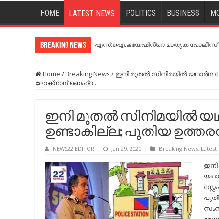
HOME
POLITICS
BUSINESS
MO
LATEST NEWS
Breaking News
എസ്.ഐ.ജയേഷിൻ്റെ മാതൃക പോലീസ് സേ
Home
/
Breaking News
/
ഇനി മുതല്‍ സിനിമയില്‍ യഥാര്‍ഥ 
ലോക്‌നാഥ് ബെഹ്‌റ..
ഇനി മുതല്‍ സിനിമയില്‍ യഥ
ഉണ്ടാകില്ല; പുതിയ ഉത്തര
NEWS22 EDITOR
Jan 29, 2020
Breaking News
,
Latest
ഇനി 
യഥാ
സ്റ്
പുത
സംസ