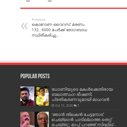
Previous
കൊറോണ വൈറസ്: മരണം
132 ; 6000 പേര്‍ക്ക് രോഗബാധ
സ്ഥിരീകരിച്ചു…
Popular Posts
ധോണിയുടെ മകള്‍ക്കെതിരായ
ബലാത്സംഗ ഭീഷണി;
പ്രതികരണവുമായി മാധവന്‍
Oct 12, 2020
1
‘ഞാന്‍ തിലകന്‍ ചേട്ടനോട്
ചെയ്യാന്‍ പാടില്ലാത്ത തെറ്റ്
ചെയ്തു’; മാപ്പ് പറഞ്ഞ് സിദ്ധിഖ്…