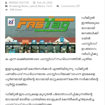
NEWS22 EDITOR
Feb 20, 2020
on
Breaking News
,
Latest News
,
Tech
Comments Off
ഇനിയും
598 Views
ഫാസ്ടാഗ്
വാങ്ങത്തവരുടെ
ഡിജിറ്റല്‍
ശ്രദ്ധയ്ക്ക്;
ഇന്ത്യയുടെ
സൗജന്യം
ഉടന്‍
ഭാഗമായി
അവസാനിക്കും
ജനങ്ങൾക്കി
;
ലഭിക്കുന്ന
ടയിൽ
കേന്ദ്രങ്ങള്‍…
ഫാസ്റ്റ്ടാഗ്
ഉപയോഗം
വർധിപ്പിക്കു
ക എന്ന ലക്ഷ്യത്തോടെ ഫാസ്റ്റ്ടാഗ് സംവിധാനത്തില്‍ പുതിയ
ഇളവുകളുമായി കേന്ദ്രസര്‍ക്കാര്‍ എത്തിയിരുന്നു. ഡിജിറ്റല്‍
പണമിടപാട് സംവിധാനമായ ഫാസ്റ്റ്ടാഗിലേക്ക് വാഹന ഉടമകളെ
പൂര്‍ണമായി ഇതിന്റെ ഭാഗമായി മാറ്റുകയാണ് കേന്ദ്ര സര്‍ക്കാരിന്റെ
പൂര്‍ണ്ണ ലക്ഷ്യം.
ഡിജിറ്റല്‍ ഇടപാടുകളെ കൂടുതല്‍ പ്രോത്സാഹിപ്പിക്കുന്നതിന്റെ
ഭാഗമായി ദേശീയ പാതയിലെ ടോളുകള്‍ കേന്ദ്രീകരിച്ച്‌ ആരംഭിച്ച
ഫാസ് ടാഗ് സംവിധാനത്തിനുള്ള