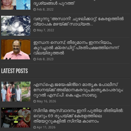
ദൃശ്യങ്ങള്‍ പുറത്ത്
Feb 8, 2022
വരുന്നൂ ‘അസാനി’ ചുഴലിക്കാറ്റ്; കേരളത്തില്‍
വ്യാപക മഴയ്ക്ക് സാധ്യത…
May 7, 2022
ഇന്ധന സെസ്; തീരുമാനം ഇന്നറിയാം,
കുറച്ചാൽ ക്രെഡിറ്റ് പ്രതിപക്ഷത്തിനെന്ന്
വിലയിരുത്തൽ
Feb 8, 2023
Latest Posts
എസ്.ഐ.ജയേഷിൻ്റെ മാതൃക പോലീസ്
സേനയ്ക്ക് അഭിമാനകരവും,മാതൃകാപരവും:
റൂറൽ എസ്.പി .കെ.എം.സാബു.
May 16, 2026
സിനിമ ആസ്വാദനം ഇനി പുതിയ രീതിയിൽ:
വെറും 69 രൂപയ്ക്ക് കേരളത്തിലെ
തിയേറ്ററുകളിൽ സിനിമ കാണാം
Apr 11, 2026