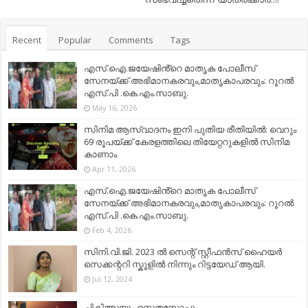
Recent
Popular
Comments
Tags
എസ്.ഐ.ജയേഷിൻ്റെ മാതൃക പോലീസ്
സേനയ്ക്ക് അഭിമാനകരവും,മാതൃകാപരവും: റൂറൽ
എസ്.പി .കെ.എം.സാബു.
May 16, 2026
സിനിമ ആസ്വാദനം ഇനി പുതിയ രീതിയിൽ: വെറും
69 രൂപയ്ക്ക് കേരളത്തിലെ തിയേറ്ററുകളിൽ സിനിമ
കാണാം
Apr 11, 2026
എസ്.ഐ.ജയേഷിൻ്റെ മാതൃക പോലീസ്
സേനയ്ക്ക് അഭിമാനകരവും,മാതൃകാപരവും: റൂറൽ
എസ്.പി .കെ.എം.സാബു.
Feb 4, 2026
സിനി.വി.ജി. 2023 ൽ സെന്റ് സ്റ്റീഫൻസ് ഹൈയർ
സെക്കന്ററി സ്കൂളിൽ നിന്നും റിട്ടയേഡ് ആയി.
Jul 12, 2024
ചികിത്സയും സ്റ്റെതസ്കോപ്പും