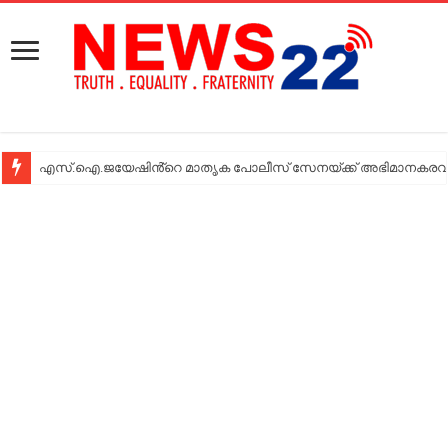
എസ്.ഐ.ജയേഷിൻ്റെ മാതൃക പോലീസ് സേനയ്ക്ക് അഭിമാനകരവും