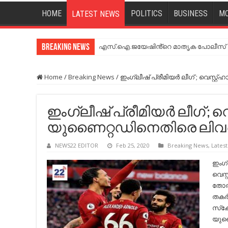
HOME
POLITICS
BUSINESS
MO
LATEST NEWS
Breaking News
എസ്.ഐ.ജയേഷിൻ്റെ മാതൃക പോലീസ് സേ
Home
/
Breaking News
/
ഇംഗ്ലീഷ് പ്രീമിയര്‍ ലീഗ് ; വെസ്റ്റ
ഇംഗ്ലീഷ് പ്രീമിയര്‍ ലീഗ് ; വെ
യുണൈറ്റഡിനെതിരെ ലിവര്‍പൂ
NEWS22 EDITOR
Feb 25, 2020
Breaking News
,
Lates
ഇംഗ്ല
വെസ്
തോല്‍
തകര്‍
സ്‌ക
യുണൈ