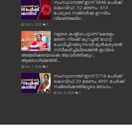
സംസ്ഥാനത്ത് ഇന്ന് 5848 പേര്‍ക്ക്
കൊവി‌ഡ് ; 32 മരണം ; 613
പേരുടെ സമ്ബര്‍ക്ക ഉറവിടം
വ്യക്തമല്ല…
Dec 5, 2020
1
വളരെ കഷ്ട്ടപെട്ടാണ് കേരളം
മരണ നിരക്ക് കുറച്ചത്; വോട്ട്
ചോദിച്ചിറങ്ങുന്നവർ മുൻകരുതൽ
സ്വീകരിച്ചില്ലെങ്കിൽ ഇവിടെ
അമേരിക്കയൊക്കെ ആവർത്തിക്കും’ ;
ആരോഗ്യമന്ത്രി….
Dec 1, 2020
1
സംസ്ഥാനത്ത് ഇന്ന് 5718 പേര്‍ക്ക്
കൊവിഡ്; 29 മരണം; 4991 പേര്‍ക്ക്
സമ്ബര്‍ക്കത്തിലൂടെ രോഗം…
Dec 4, 2020
1
NEWS 22, © Copyright 2026, All Rights Reserved