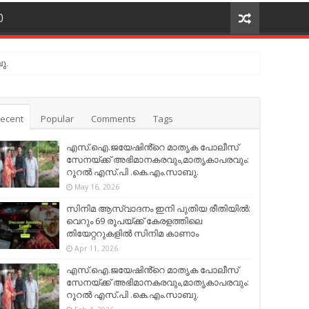
O
ു.
ecent
Popular
Comments
Tags
എസ്.ഐ.ജയേഷിൻ്റെ മാതൃക പോലീസ്
സേനയ്ക്ക് അഭിമാനകരവും,മാതൃകാപരവും:
റൂറൽ എസ്.പി .കെ.എം.സാബു.
May 16, 2026
സിനിമ ആസ്വാദനം ഇനി പുതിയ രീതിയിൽ:
വെറും 69 രൂപയ്ക്ക് കേരളത്തിലെ
തിയേറ്ററുകളിൽ സിനിമ കാണാം
Apr 11, 2026
എസ്.ഐ.ജയേഷിൻ്റെ മാതൃക പോലീസ്
സേനയ്ക്ക് അഭിമാനകരവും,മാതൃകാപരവും:
റൂറൽ എസ്.പി .കെ.എം.സാബു.