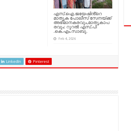
എസ്.ഐ.ജയേഷിൻ്റെ
മാതൃക പോലീസ് സേനയ്ക്ക്
അഭിമാനകരവും,മാതൃകാപ
രവും: റൂറൽ എസ്.പി
.കെ.എം.സാബു.
Feb 4, 2026
LinkedIn
Pinterest