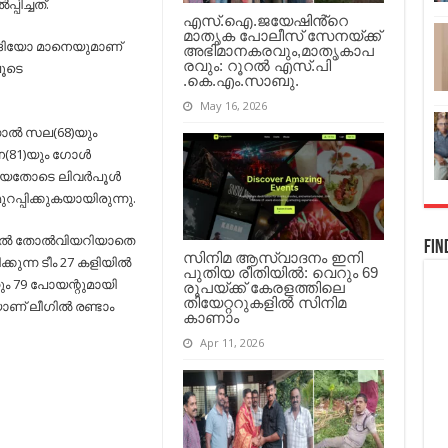
പ്പിച്ചത്.
എസ്.ഐ.ജയേഷിൻ്റെ
മാതൃക പോലീസ് സേനയ്ക്ക്
സാദിയോ മാനെയുമാണ്
അഭിമാനകരവും,മാതൃകാപ
രവും: റൂറൽ എസ്.പി
ലൂടെ
.കെ.എം.സാബു.
May 16, 2026
ാല്‍ സല(68)യും
(81)യും ഗോള്‍
യതോടെ ലിവര്‍പൂള്‍
റപ്പിക്കുകയായിരുന്നു.
ല്‍ തോല്‍വിയറിയാതെ
Fin
സിനിമ ആസ്വാദനം ഇനി
്കുന്ന ടീം 27 കളിയില്‍
പുതിയ രീതിയിൽ: വെറും 69
നും 79 പോയന്റുമായി
രൂപയ്ക്ക് കേരളത്തിലെ
തിയേറ്ററുകളിൽ സിനിമ
ാണ് ലീഗില്‍ രണ്ടാം
കാണാം
Apr 11, 2026