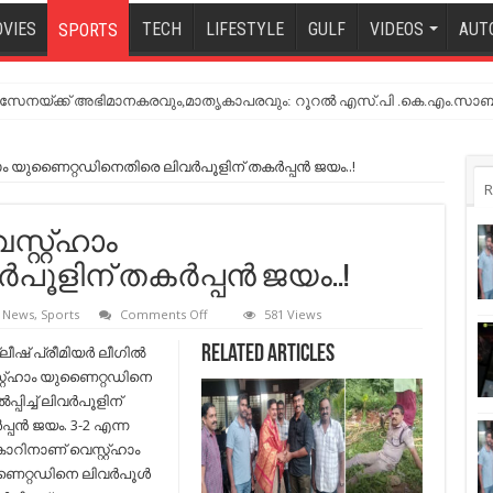
VIES
TECH
LIFESTYLE
GULF
VIDEOS
AUT
SPORTS
നയ്ക്ക് അഭിമാനകരവും,മാതൃകാപരവും: റൂറൽ എസ്.പി .കെ.എം.സാബ
്ഹാം യുണൈറ്റഡിനെതിരെ ലിവര്‍പൂളിന് തകര്‍പ്പന്‍ ജയം..!
R
സ്റ്റ്ഹാം
ളിന് തകര്‍പ്പന്‍ ജയം..!
on
t News
,
Sports
Comments Off
581 Views
ഇംഗ്ലീഷ്
പ്രീമിയര്‍
ീഷ് പ്രീമിയര്‍ ലീഗില്‍
Related Articles
ലീഗ്
റ്റ്ഹാം യുണൈറ്റഡിനെ
;
വെസ്റ്റ്ഹാം
പ്പിച്ച്‌ ലിവര്‍പൂളിന്
യുണൈറ്റഡിനെതിരെ
പ്പന്‍ ജയം. 3-2 എന്ന
ലിവര്‍പൂളിന്
തകര്‍പ്പന്‍
ോറിനാണ് വെസ്റ്റ്ഹാം
ജയം..!
റ്റഡിനെ ലിവര്‍പൂള്‍