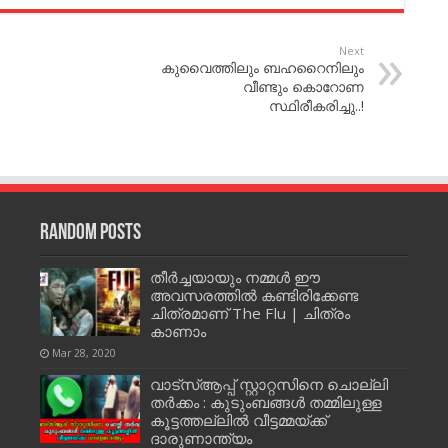
Next
കുവൈത്തിലും ബഹറൈനിലും
വീണ്ടും കൊറോണ
സ്ഥിരീകരിച്ചു..!
Random Posts
തീര്‍ച്ചയായും നമ്മള്‍ ഈ
അവസരത്തില്‍ കണ്ടിരിക്കേണ്ട
ചിത്രമാണ് The Flu | ചിത്രം
കാണാം
Mar 28, 2020
വാട്‌സ്ആപ്പ് സ്റ്റാറ്റസിനെ ചൊല്ലി
തര്‍ക്കം : കുടുംബങ്ങള്‍ തമ്മിലുള്ള
കൂട്ടത്തല്ലില്‍ വീട്ടമ്മയ്ക്ക്
ദാരുണാന്ത്യം