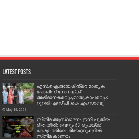
Latest Posts
എസ്.ഐ.ജയേഷിൻ്റെ മാതൃക
പോലീസ് സേനയ്ക്ക്
അഭിമാനകരവും,മാതൃകാപരവും:
റൂറൽ എസ്.പി .കെ.എം.സാബു.
May 16, 2026
സിനിമ ആസ്വാദനം ഇനി പുതിയ
രീതിയിൽ: വെറും 69 രൂപയ്ക്ക്
കേരളത്തിലെ തിയേറ്ററുകളിൽ
സിനിമ കാണാം