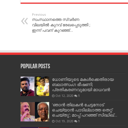
Previous
സംസ്ഥാനത്തെ സ്വര്‍ണ
വിലയില്‍ കുറവ് രേഖപ്പെടുത്തി ;
ഇന്ന് പവന് കുറഞ്ഞ്…
Popular Posts
ധോണിയുടെ മകള്‍ക്കെതിരായ
ബലാത്സംഗ ഭീഷണി;
പ്രതികരണവുമായി മാധവന്‍
Oct 12, 2020
1
‘ഞാന്‍ തിലകന്‍ ചേട്ടനോട്
ചെയ്യാന്‍ പാടില്ലാത്ത തെറ്റ്
ചെയ്തു’; മാപ്പ് പറഞ്ഞ് സിദ്ധിഖ്…
Oct 19, 2020
1