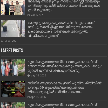
അല്ലു അര്‍ജുനും സന്ദീപ് റെഡ്ഡി വാങ്കയും
ഒന്നിക്കുന്നു; പ്രീ-പ്രൊഡക്ഷൻ വർക്കുകൾ
ഉടൻ തുടങ്ങും
Mar 3, 2023
മോഷ്ടിച്ച ഓട്ടോയുമായി പിന്നിലൂടെ വന്ന്
ഇടിച്ചു തെറിപ്പിച്ചു; ജഡ്ജിയുടെ മരണം
കൊലപാതകം; രണ്ട് പേര്‍ അറസ്റ്റില്‍;
വീഡിയോ പുറത്ത്…
Jul 29, 2021
Latest Posts
എസ്.ഐ.ജയേഷിൻ്റെ മാതൃക പോലീസ്
സേനയ്ക്ക് അഭിമാനകരവും,മാതൃകാപരവും:
റൂറൽ എസ്.പി .കെ.എം.സാബു.
May 16, 2026
സിനിമ ആസ്വാദനം ഇനി പുതിയ രീതിയിൽ:
വെറും 69 രൂപയ്ക്ക് കേരളത്തിലെ
തിയേറ്ററുകളിൽ സിനിമ കാണാം
Apr 11, 2026
എസ്.ഐ.ജയേഷിൻ്റെ മാതൃക പോലീസ്