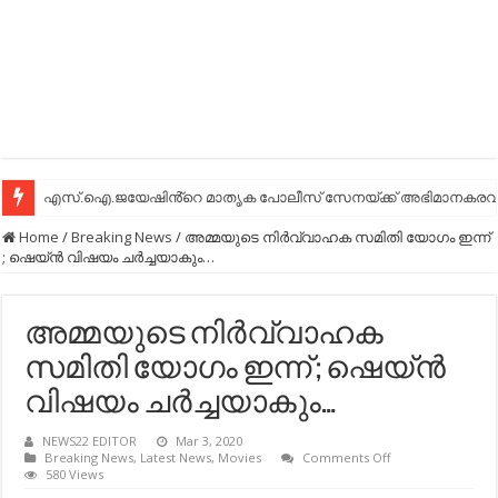
എസ്.ഐ.ജയേഷിൻ്റെ മാതൃക പോലീസ് സേനയ്ക്ക് അഭിമാനകരവും
Home
/
Breaking News
/
അമ്മയുടെ നിര്‍വ്വാഹക സമിതി യോഗം ഇന്ന്
; ഷെയ്ന്‍ വിഷയം ചര്‍ച്ചയാകും…
അമ്മയുടെ നിര്‍വ്വാഹക
സമിതി യോഗം ഇന്ന് ; ഷെയ്ന്‍
വിഷയം ചര്‍ച്ചയാകും…
NEWS22 EDITOR
Mar 3, 2020
on
Breaking News
,
Latest News
,
Movies
Comments Off
അമ്മയുടെ
580 Views
നിര്‍വ്വാഹക