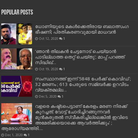
Popular Posts
ധോണിയുടെ മകള്‍ക്കെതിരായ ബലാത്സംഗ
ഭീഷണി; പ്രതികരണവുമായി മാധവന്‍
Oct 12, 2020
1
‘ഞാന്‍ തിലകന്‍ ചേട്ടനോട് ചെയ്യാന്‍
പാടില്ലാത്ത തെറ്റ് ചെയ്തു’; മാപ്പ് പറഞ്ഞ്
സിദ്ധിഖ്…
Oct 19, 2020
1
സംസ്ഥാനത്ത് ഇന്ന് 5848 പേര്‍ക്ക് കൊവി‌ഡ് ;
32 മരണം ; 613 പേരുടെ സമ്ബര്‍ക്ക ഉറവിടം
വ്യക്തമല്ല…
Dec 5, 2020
1
വളരെ കഷ്ട്ടപെട്ടാണ് കേരളം മരണ നിരക്ക്
കുറച്ചത്; വോട്ട് ചോദിച്ചിറങ്ങുന്നവർ
മുൻകരുതൽ സ്വീകരിച്ചില്ലെങ്കിൽ ഇവിടെ
അമേരിക്കയൊക്കെ ആവർത്തിക്കും’ ;
ആരോഗ്യമന്ത്രി….
Dec 1, 2020
1