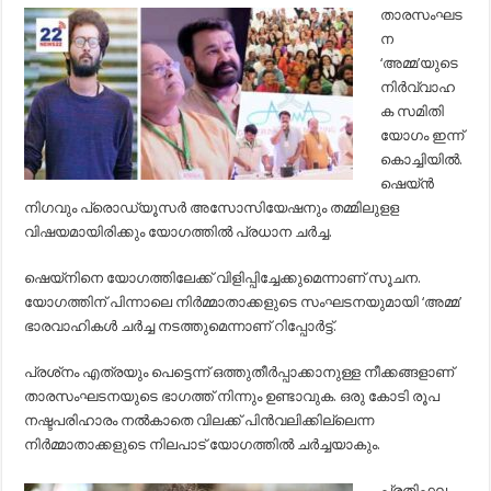
സമിതി
താരസംഘട
യോഗം
ന
ഇന്ന്
;
‘അമ്മ’യുടെ
ഷെയ്ന്‍
നിര്‍വ്വാഹ
വിഷയം
ചര്‍ച്ചയാകും…
ക സമിതി
യോഗം ഇന്ന്
കൊച്ചിയില്‍.
ഷെയ്ന്‍
നിഗവും പ്രൊഡ്യൂസര്‍ അസോസിയേഷനും തമ്മിലുളള
വിഷയമായിരിക്കും യോഗത്തില്‍ പ്രധാന ചര്‍ച്ച.
ഷെയ്നിനെ യോഗത്തിലേക്ക് വിളിപ്പിച്ചേക്കുമെന്നാണ് സൂചന.
യോഗത്തിന് പിന്നാലെ നിര്‍മ്മാതാക്കളുടെ സംഘടനയുമായി ‘അമ്മ’
ഭാരവാഹികള്‍ ചര്‍ച്ച നടത്തുമെന്നാണ് റിപ്പോര്‍ട്ട്.
പ്രശ്‌നം എത്രയും പെട്ടെന്ന് ഒത്തുതീര്‍പ്പാക്കാനുള്ള നീക്കങ്ങളാണ്
താരസംഘടനയുടെ ഭാഗത്ത് നിന്നും ഉണ്ടാവുക. ഒരു കോടി രൂപ
നഷ്ടപരിഹാരം നല്‍കാതെ വിലക്ക് പിന്‍വലിക്കില്ലെന്ന
നിര്‍മ്മാതാക്കളുടെ നിലപാട് യോഗത്തില്‍ ചര്‍ച്ചയാകും.
പ്രതിഫല