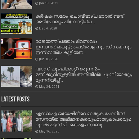
Jan 18, 2021
കർഷക സമരം; ചൊവ്വാഴ്ച ഭാരത് ബന്ദ്;
ഒരടിപോലും പിന്നോട്ടില്ല…
Dec 4, 2020
രാജ്യത്ത് പത്താം ദിവസവും
ഇന്ധനവിലകൂട്ടി; പെട്രോളിനും ഡീസലിനും‌
ഇന്ന് മാത്രം കൂട്ടിയത്‌…
Jun 16, 2020
‘യാസ്’ ചുഴലിക്കാറ്റ് വരുന്ന 24
മണിക്കൂറിനുള്ളില്‍ അതിതീവ്ര ചുഴലിയാകും;
മുന്നറിയിപ്പ്…
May 24, 2021
Latest Posts
എസ്.ഐ.ജയേഷിൻ്റെ മാതൃക പോലീസ്
സേനയ്ക്ക് അഭിമാനകരവും,മാതൃകാപരവും:
റൂറൽ എസ്.പി .കെ.എം.സാബു.
May 16, 2026