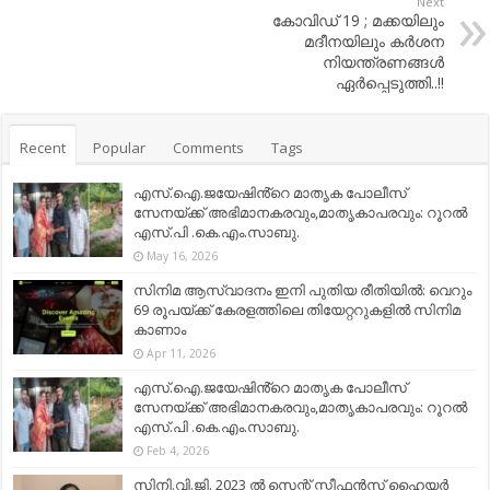
Next
കോവിഡ് 19 ; മക്കയിലും
മദീനയിലും കര്‍ശന
നിയന്ത്രണങ്ങള്‍
ഏര്‍പ്പെടുത്തി..!!
Recent
Popular
Comments
Tags
എസ്.ഐ.ജയേഷിൻ്റെ മാതൃക പോലീസ്
സേനയ്ക്ക് അഭിമാനകരവും,മാതൃകാപരവും: റൂറൽ
എസ്.പി .കെ.എം.സാബു.
May 16, 2026
സിനിമ ആസ്വാദനം ഇനി പുതിയ രീതിയിൽ: വെറും
69 രൂപയ്ക്ക് കേരളത്തിലെ തിയേറ്ററുകളിൽ സിനിമ
കാണാം
Apr 11, 2026
എസ്.ഐ.ജയേഷിൻ്റെ മാതൃക പോലീസ്
സേനയ്ക്ക് അഭിമാനകരവും,മാതൃകാപരവും: റൂറൽ
എസ്.പി .കെ.എം.സാബു.
Feb 4, 2026
സിനി.വി.ജി. 2023 ൽ സെന്റ് സ്റ്റീഫൻസ് ഹൈയർ