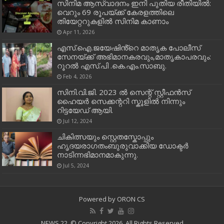
സിനിമ ആസ്വാദനം ഇനി പുതിയ രീതിയിൽ:
വെറും 69 രൂപയ്ക്ക് കേരളത്തിലെ
തിയേറ്ററുകളിൽ സിനിമ കാണാം
Apr 11, 2026
എസ്.ഐ.ജയേഷിൻ്റെ മാതൃക പോലീസ്
സേനയ്ക്ക് അഭിമാനകരവും,മാതൃകാപരവും:
റൂറൽ എസ്.പി .കെ.എം.സാബു.
Feb 4, 2026
സിനി.വി.ജി. 2023 ൽ സെന്റ് സ്റ്റീഫൻസ്
ഹൈയർ സെക്കന്ററി സ്കൂളിൽ നിന്നും
റിട്ടയേഡ് ആയി.
Jul 12, 2024
ചികിത്സയും സ്റ്റെതസ്കോപ്പും
ഹൃദയരാഗതംബുരുവാക്കിയ ഡോക്ടർ
നാടിന്നഭിമാനമാകുന്നു.
Jul 5, 2024
Powered by
ORON CS
NEWS 22, © Copyright 2026, All Rights Reserved