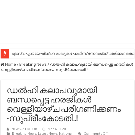
എസ്.ഐ.ജയേഷിൻ്റെ മാതൃക പോലീസ് സേനയ്ക്ക് അഭിമാനകരവും
Home
/
Breaking News
/
ഡല്‍ഹി കലാപവുമായി ബന്ധപ്പെട്ട ഹരജികള്‍
വെള്ളിയാഴ്​ച പരിഗണിക്കണം -സുപ്രീംകോടതി..!
ഡല്‍ഹി കലാപവുമായി
ബന്ധപ്പെട്ട ഹരജികള്‍
വെള്ളിയാഴ്​ച പരിഗണിക്കണം
-സുപ്രീംകോടതി..!
NEWS22 EDITOR
Mar 4, 2020
on
Breaking News
,
Latest News
,
National
Comments Off