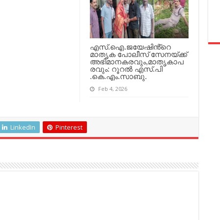
എസ്.ഐ.ജയേഷിൻ്റെ
മാതൃക പോലീസ് സേനയ്ക്ക്
അഭിമാനകരവും,മാതൃകാപ
രവും: റൂറൽ എസ്.പി
.കെ.എം.സാബു.
Feb 4, 2026
LinkedIn
Pinterest