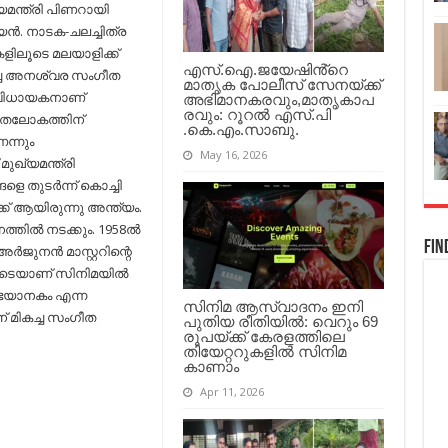
നഷ്ടമാണ്’;
യമന്ത്രി പിണറായി
മുഖ്യമന്ത്രി..
ന്‍. നാടക-ചലച്ചിത്ര
ിലൂടെ മലയാളിക്ക്
എസ്.ഐ.ജയേഷിൻ്റെ
ച്ച അനശ്വര സംഗീത
മാതൃക പോലീസ് സേനയ്ക്ക്
ിധായകനാണ്
അഭിമാനകരവും,മാതൃകാപ
രവും: റൂറൽ എസ്.പി
ംഗീതലോകത്തിന്
.കെ.എം.സാബു.
ന്നും
May 16, 2026
മുഖ്യമന്ത്രി
 തുടര്‍ന്ന് കൊച്ചി
ക്ക് ആയിരുന്നു അന്ത്യം.
ത്തില്‍ നടക്കും. 1958ല്‍
Fin
ുനന്‍ മാസ്റ്ററിന്റെ
ിലൂടെയാണ് സിനിമയില്‍
ത ഭയാനകം എന്ന
സിനിമ ആസ്വാദനം ഇനി
് മികച്ച സംഗീത
പുതിയ രീതിയിൽ: വെറും 69
രൂപയ്ക്ക് കേരളത്തിലെ
തിയേറ്ററുകളിൽ സിനിമ
കാണാം
Apr 11, 2026