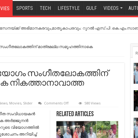
SPORTS
TECH
LIFESTYLE
GULF
VIDEOS
AUT
VIES
നയ്ക്ക് അഭിമാനകരവും,മാതൃകാപരവും: റൂറൽ എസ്.പി .കെ.എം.സാബ
യോഗം സംഗീതലോകത്തിന് മാത്രമല്ല സമൂഹത്തിനാകെ
R
ടെ വിയോഗം സംഗീതലോകത്തിന്
കെ നികത്താനാവാത്ത
on
 News
,
Movies
,
Slider
Comments Off
580 Views
‘അര്‍ജ്ജുനന്‍
മാസ്റ്ററുടെ
ീത സംവിധായകന്‍
Related Articles
വിയോഗം
 അര്‍ജ്ജുനന്‍
സംഗീതലോകത്തിന്
മാത്രമല്ല
റ്ററുടെ വിയോഗത്തില്‍
സമൂഹത്തിനാകെ
ശോചനം അറിയിച്ച്‌
നികത്താനാവാത്ത