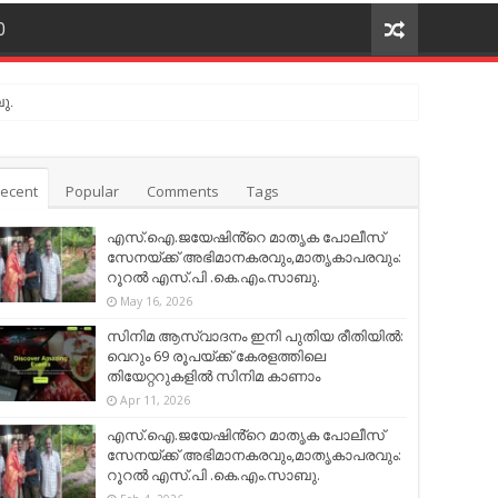
O
ു.
ecent
Popular
Comments
Tags
എസ്.ഐ.ജയേഷിൻ്റെ മാതൃക പോലീസ്
സേനയ്ക്ക് അഭിമാനകരവും,മാതൃകാപരവും:
റൂറൽ എസ്.പി .കെ.എം.സാബു.
May 16, 2026
സിനിമ ആസ്വാദനം ഇനി പുതിയ രീതിയിൽ:
വെറും 69 രൂപയ്ക്ക് കേരളത്തിലെ
തിയേറ്ററുകളിൽ സിനിമ കാണാം
Apr 11, 2026
എസ്.ഐ.ജയേഷിൻ്റെ മാതൃക പോലീസ്
സേനയ്ക്ക് അഭിമാനകരവും,മാതൃകാപരവും:
റൂറൽ എസ്.പി .കെ.എം.സാബു.