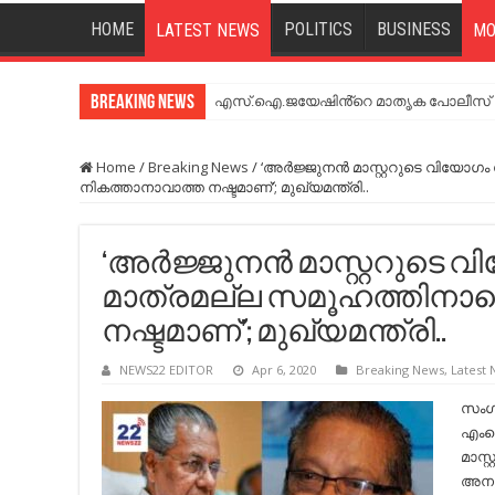
HOME
POLITICS
BUSINESS
LATEST NEWS
MO
Breaking News
എസ്.ഐ.ജയേഷിൻ്റെ മാതൃക പോലീസ് സേ
Home
/
Breaking News
/
‘അര്‍ജ്ജുനന്‍ മാസ്റ്ററുടെ വി
നികത്താനാവാത്ത നഷ്ടമാണ്’; മുഖ്യമന്ത്രി..
‘അര്‍ജ്ജുനന്‍ മാസ്റ്ററു
മാത്രമല്ല സമൂഹത്തിനാ
നഷ്ടമാണ്’; മുഖ്യമന്ത്രി..
NEWS22 EDITOR
Apr 6, 2020
Breaking News
,
Latest
സംഗ
എംകെ
മാസ്
അനു