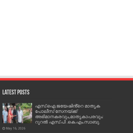
Latest Posts
എസ്.ഐ.ജയേഷിൻ്റെ മാതൃക
പോലീസ് സേനയ്ക്ക്
അഭിമാനകരവും,മാതൃകാപരവും:
റൂറൽ എസ്.പി .കെ.എം.സാബു.
May 16, 2026