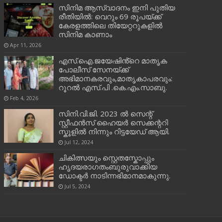
സിനിമ ആസ്വാദനം ഇനി പുതിയ
രീതിയിൽ: വെറും 69 രൂപയ്ക്ക്
കേരളത്തിലെ തിയേറ്ററുകളിൽ
സിനിമ കാണാം
Apr 11, 2026
എസ്.ഐ.ജയേഷിൻ്റെ മാതൃക
പോലീസ് സേനയ്ക്ക്
അഭിമാനകരവും,മാതൃകാപരവും:
റൂറൽ എസ്.പി .കെ.എം.സാബു.
Feb 4, 2026
സിനി.വി.ജി. 2023 ൽ സെന്റ്
സ്റ്റീഫൻസ് ഹൈയർ സെക്കന്ററി
സ്കൂളിൽ നിന്നും റിട്ടയേഡ് ആയി.
Jul 12, 2024
ചികിത്സയും സ്റ്റെതസ്കോപ്പും
ഹൃദയരാഗതംബുരുവാക്കിയ
ഡോക്ടർ നാടിന്നഭിമാനമാകുന്നു.
Jul 5, 2024