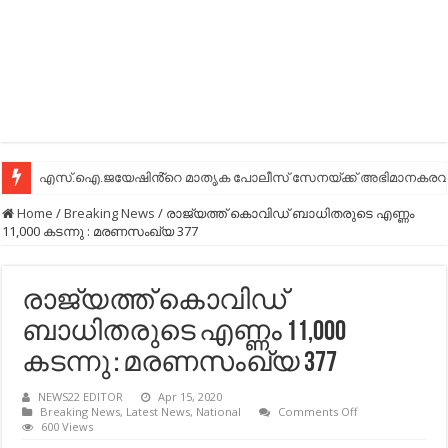
എസ്.ഐ.ജയേഷിൻ്റെ മാതൃക പോലീസ് സേനയ്ക്ക് അഭിമാനകരവും
Home
/
Breaking News
/
രാജ്യത്ത് കൊവിഡ് ബാധിതരുടെ എണ്ണം
11,000 കടന്നു : മരണസംഖ്യ 377
രാജ്യത്ത് കൊവിഡ്
ബാധിതരുടെ എണ്ണം 11,000
കടന്നു : മരണസംഖ്യ 377
NEWS22 EDITOR
Apr 15, 2020
on
Breaking News
,
Latest News
,
National
Comments Off
രാജ്യത്ത്
600 Views
കൊവിഡ്