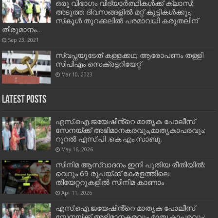
ഒരു വിഭാഗം വിദ്യാര്‍ത്ഥികള്‍ക്ക് ക്ലാസ്;
അടുത്ത ദിവസങ്ങളില്‍ മറ്റ് കുട്ടികള്‍ക്കും;
സ്‌കൂള്‍ തുറക്കലില്‍ പരമാവധി കരുതലിന്
തീരുമാനം…
Sep 23, 2021
സ്വപ്നയുടേത് കള്ളക്കഥ; ആരോപണം തള്ളി
സിപിഎം സെക്രട്ടറിയേറ്റ്
Mar 10, 2023
Latest Posts
എസ്.ഐ.ജയേഷിൻ്റെ മാതൃക പോലീസ്
സേനയ്ക്ക് അഭിമാനകരവും,മാതൃകാപരവും:
റൂറൽ എസ്.പി .കെ.എം.സാബു.
May 16, 2026
സിനിമ ആസ്വാദനം ഇനി പുതിയ രീതിയിൽ:
വെറും 69 രൂപയ്ക്ക് കേരളത്തിലെ
തിയേറ്ററുകളിൽ സിനിമ കാണാം
Apr 11, 2026
എസ്.ഐ.ജയേഷിൻ്റെ മാതൃക പോലീസ്
സേനയ്ക്ക് അഭിമാനകരവും,മാതൃകാപരവും: