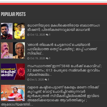
Popular Posts
ധോണിയുടെ മകള്‍ക്കെതിരായ ബലാത്സംഗ
ഭീഷണി; പ്രതികരണവുമായി മാധവന്‍
Oct 12, 2020
1
‘ഞാന്‍ തിലകന്‍ ചേട്ടനോട് ചെയ്യാന്‍
പാടില്ലാത്ത തെറ്റ് ചെയ്തു’; മാപ്പ് പറഞ്ഞ്
സിദ്ധിഖ്…
Oct 19, 2020
1
സംസ്ഥാനത്ത് ഇന്ന് 5848 പേര്‍ക്ക് കൊവി‌ഡ് ;
32 മരണം ; 613 പേരുടെ സമ്ബര്‍ക്ക ഉറവിടം
വ്യക്തമല്ല…
Dec 5, 2020
1
വളരെ കഷ്ട്ടപെട്ടാണ് കേരളം മരണ നിരക്ക്
കുറച്ചത്; വോട്ട് ചോദിച്ചിറങ്ങുന്നവർ
മുൻകരുതൽ സ്വീകരിച്ചില്ലെങ്കിൽ ഇവിടെ
അമേരിക്കയൊക്കെ ആവർത്തിക്കും’ ;
ആരോഗ്യമന്ത്രി….