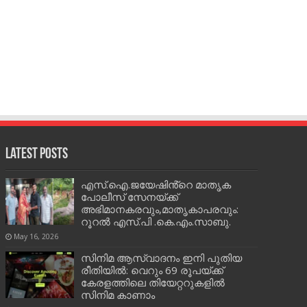
Latest Posts
എസ്.ഐ.ജയേഷിൻ്റെ മാതൃക
പോലീസ് സേനയ്ക്ക്
അഭിമാനകരവും,മാതൃകാപരവും:
റൂറൽ എസ്.പി .കെ.എം.സാബു.
May 16, 2026
സിനിമ ആസ്വാദനം ഇനി പുതിയ
രീതിയിൽ: വെറും 69 രൂപയ്ക്ക്
കേരളത്തിലെ തിയേറ്ററുകളിൽ
സിനിമ കാണാം