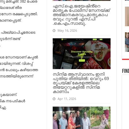
മരിച്ചു
നു മരിച്ചത്. 382 പേരെ
എസ്.ഐ.ജയേഷിൻ്റെ
ലാദേശ് തീര
മാതൃക പോലീസ് സേനയ്ക്ക്
ാസേന രക്ഷപ്പെടുത്തി.
അഭിമാനകരവും,മാതൃകാപ
രവും: റൂറൽ എസ്.പി
ണപ്പെട്ടത്.
.കെ.എം.സാബു.
May 16, 2026
 പ്രഖ്യാപിച്ചതോടെ
്‍ന്ന് രണ്ട്
.
ദേശ സേനയാണ് കപ്പല്‍
ായിരുന്നത്. വിശപ്പ്
കാന്‍ പോലും കഴിയാത്ത
Fin
സിനിമ ആസ്വാദനം ഇനി
ത്തിയിരുന്നെന്ന്
പുതിയ രീതിയിൽ: വെറും 69
രൂപയ്ക്ക് കേരളത്തിലെ
തിയേറ്ററുകളിൽ സിനിമ
കാണാം
്കുകയാണ്.
Apr 11, 2026
മിക നടപടികള്‍
്ചു.