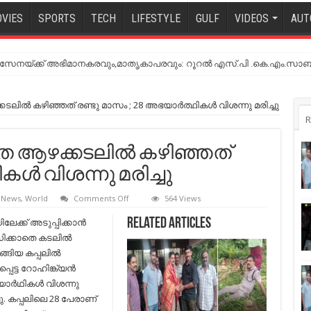
VIES
SPORTS
TECH
LIFESTYLE
GULF
VIDEOS
AUT
നയ്ക്ക് അഭിമാനകരവും,മാതൃകാപരവും: റൂറൽ എസ്.പി .കെ.എം.സാബ
നയ്ക്ക് അഭിമാനകരവും,മാതൃകാപരവും: റൂറൽ എസ്.പി .കെ.എം.സാബ
ില്‍ കഴിഞ്ഞത് രണ്ടു മാസം ; 28 അഭയാര്‍ത്ഥികള്‍ വിശന്നു മരിച്ചു
R
െ ആഴക്കടലില്‍ കഴിഞ്ഞത്
കള്‍ വിശന്നു മരിച്ചു
on
t News
,
World
Comments Off
564 Views
അന്നവും
വെള്ളവുമില്ലാതെ
േക്ക് അടുപ്പിക്കാന്‍
Related Articles
ആഴക്കടലില്‍
ക്കാതെ കടലില്‍
കഴിഞ്ഞത്
രണ്ടു
ങ്ങിയ കപ്പലില്‍
മാസം
പെട്ട റോഹിങ്ക്യന്‍
;
28
ര്‍ഥികള്‍ വിശന്നു
അഭയാര്‍ത്ഥികള്‍
്ചു. കപ്പലിലെ 28 പേരാണ്
വിശന്നു