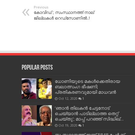
Previous
കോവിഡ് ; സംസ്ഥാനത്ത് നാല്
ജില്ലകള്‍ റെഡ്സോണില്‍..!
Popular Posts
ധോണിയുടെ മകള്‍ക്കെതിരായ
ബലാത്സംഗ ഭീഷണി;
പ്രതികരണവുമായി മാധവന്‍
Oct 12, 2020
1
‘ഞാന്‍ തിലകന്‍ ചേട്ടനോട്
ചെയ്യാന്‍ പാടില്ലാത്ത തെറ്റ്
ചെയ്തു’; മാപ്പ് പറഞ്ഞ് സിദ്ധിഖ്…
Oct 19, 2020
1
സംസ്ഥാനത്ത് ഇന്ന് 5848 പേര്‍ക്ക്