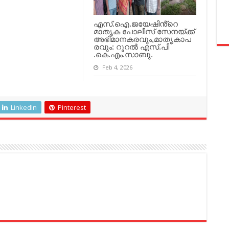
എസ്.ഐ.ജയേഷിൻ്റെ
മാതൃക പോലീസ് സേനയ്ക്ക്
അഭിമാനകരവും,മാതൃകാപ
രവും: റൂറൽ എസ്.പി
.കെ.എം.സാബു.
Feb 4, 2026
LinkedIn
Pinterest