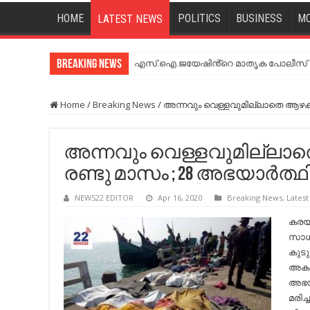
HOME
POLITICS
BUSINESS
MO
LATEST NEWS
Breaking News
എസ്.ഐ.ജയേഷിൻ്റെ മാതൃക പോലീസ് സേ
എസ്.ഐ.ജയേഷിൻ്റെ മാതൃക പോലീസ് സേ
Home
/
Breaking News
/
അന്നവും വെള്ളവുമില്ലാതെ ആഴക്കടല
അന്നവും വെള്ളവുമില്ലാത
രണ്ടു മാസം ; 28 അഭയാര്‍ത്ഥി
NEWS22 EDITOR
Apr 16, 2020
Breaking News
,
Lates
കരയില
സാധി
കുടു
അകപ്
അഭയാ
മരിച