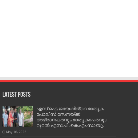
Latest Posts
എസ്.ഐ.ജയേഷിൻ്റെ മാതൃക
പോലീസ് സേനയ്ക്ക്
അഭിമാനകരവും,മാതൃകാപരവും:
റൂറൽ എസ്.പി .കെ.എം.സാബു.
May 16, 2026