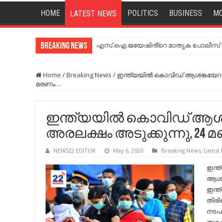
HOME
POLITICS
BUSINESS
MO
LATEST NEWS
Breaking News
എസ്.ഐ.ജയേഷിൻ്റെ മാതൃക പോലീസ് സേ
Home
/
Breaking News
/
ഇന്ത്യയിൽ കൊവിഡ് ആശങ്കയേറുന്
മരണം…
ഇന്ത്യയിൽ കൊവിഡ് ആശങ
അരലക്ഷം അടുക്കുന്നു, 24 
NEWS22 EDITOR
May 6, 2020
Breaking News
,
Latest
ഇന്
ആശങ്
ഇന്ത
തിരിച
നടപടി