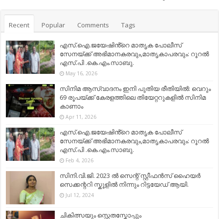
Recent
Popular
Comments
Tags
എസ്.ഐ.ജയേഷിൻ്റെ മാതൃക പോലീസ്
സേനയ്ക്ക് അഭിമാനകരവും,മാതൃകാപരവും: റൂറൽ
എസ്.പി .കെ.എം.സാബു.
May 16, 2026
സിനിമ ആസ്വാദനം ഇനി പുതിയ രീതിയിൽ: വെറും
69 രൂപയ്ക്ക് കേരളത്തിലെ തിയേറ്ററുകളിൽ സിനിമ
കാണാം
Apr 11, 2026
എസ്.ഐ.ജയേഷിൻ്റെ മാതൃക പോലീസ്
സേനയ്ക്ക് അഭിമാനകരവും,മാതൃകാപരവും: റൂറൽ
എസ്.പി .കെ.എം.സാബു.
Feb 4, 2026
സിനി.വി.ജി. 2023 ൽ സെന്റ് സ്റ്റീഫൻസ് ഹൈയർ
സെക്കന്ററി സ്കൂളിൽ നിന്നും റിട്ടയേഡ് ആയി.
Jul 12, 2024
ചികിത്സയും സ്റ്റെതസ്കോപ്പും