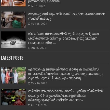
ഉത്തരവിട്ട് കോടതി
Feb 9, 2022
ആലപ്പുഴയിലും ബ്ലാക്ക് ഫംഗസ് രോഗബാധ
സ്ഥിരീകരിച്ചു…
May 28, 2021
മില്ലിലെ യന്ത്രത്തില്‍ മുടി കുരുങ്ങി; തല
ശരീരത്തില്‍ നിന്നും വേര്‍പെട്ട് യുവതിക്ക്
ദാരുണാന്ത്യം…
Jan 26, 2021
Latest Posts
എസ്.ഐ.ജയേഷിൻ്റെ മാതൃക പോലീസ്
സേനയ്ക്ക് അഭിമാനകരവും,മാതൃകാപരവും:
റൂറൽ എസ്.പി .കെ.എം.സാബു.
May 16, 2026
സിനിമ ആസ്വാദനം ഇനി പുതിയ രീതിയിൽ:
വെറും 69 രൂപയ്ക്ക് കേരളത്തിലെ
തിയേറ്ററുകളിൽ സിനിമ കാണാം
Apr 11, 2026