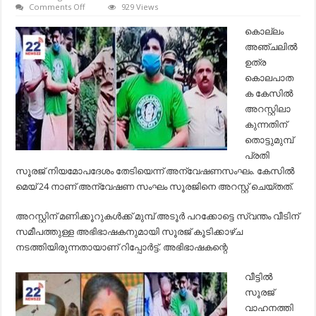
on
Comments Off
929 Views
ഉത്ര
കൊലപാതകം;
കൊല്ലം
പിടിലാകുന്നതിന്
അഞ്ചലില്‍
മുമ്പ്
സൂരജ്
ഉത്ര
മറ്റൊരു
കൊലപാത
കാര്യം
കൂടി
ക കേസില്‍
ചെയ്തിരുന്നു…
അറസ്റ്റിലാ
കുന്നതിന്
തൊട്ടുമുമ്പ്
പ്രതി
സൂരജ് നിയമോപദേശം തേടിയെന്ന് അന്വേഷണസംഘം. കേസിൽ
മെയ് 24 നാണ് അന്വേഷണ സംഘം സൂരജിനെ അറസ്റ്റ് ചെയ്തത്.
അറസ്റ്റിന് മണിക്കൂറുകള്‍ക്ക് മുമ്പ് അടൂര്‍ പറക്കോട്ടെ സ്വന്തം വീടിന്
സമീപത്തുള്ള അഭിഭാഷകനുമായി സൂരജ് കൂടിക്കാഴ്ച
നടത്തിയിരുന്നതായാണ് റിപ്പോര്‍ട്ട്. അഭിഭാഷകന്റെ
വീട്ടില്‍
സൂരജ്
വാഹനത്തി