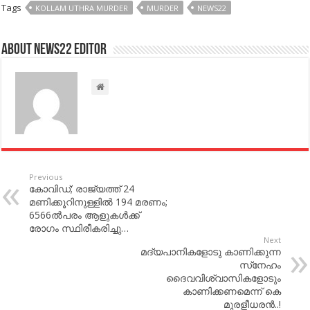
Tags
KOLLAM UTHRA MURDER
MURDER
NEWS22
About NEWS22 EDITOR
Previous
കോവിഡ്; രാജ്യത്ത്​ 24
മണിക്കൂറിനുള്ളിൽ 194​ മരണം;
6566ൽപരം ആളുകൾക്ക്​
രോഗം​ സ്ഥിരീകരിച്ചു…
Next
മദ്യപാനികളോടു കാണിക്കുന്ന
സ്‌നേഹം
ദൈവവിശ്വാസികളോടും
കാണിക്കണമെന്ന് കെ
മുരളീധരൻ..!