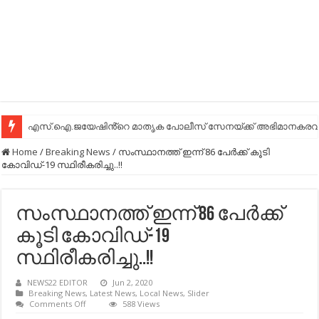
എസ്.ഐ.ജയേഷിൻ്റെ മാതൃക പോലീസ് സേനയ്ക്ക് അഭിമാനകരവും
എസ്.ഐ.ജയേഷിൻ്റെ മാതൃക പോലീസ് സേനയ്ക്ക് അഭിമാനകരവും
Home
/
Breaking News
/
സംസ്ഥാനത്ത് ഇന്ന് 86 പേര്‍ക്ക് കൂടി
കോവിഡ്-19 സ്ഥിരീകരിച്ചു..!!
സംസ്ഥാനത്ത് ഇന്ന് 86 പേര്‍ക്ക്
കൂടി കോവിഡ്-19
സ്ഥിരീകരിച്ചു..!!
NEWS22 EDITOR
Jun 2, 2020
Breaking News
,
Latest News
,
Local News
,
Slider
on
Comments Off
588 Views
സംസ്ഥാനത്ത്