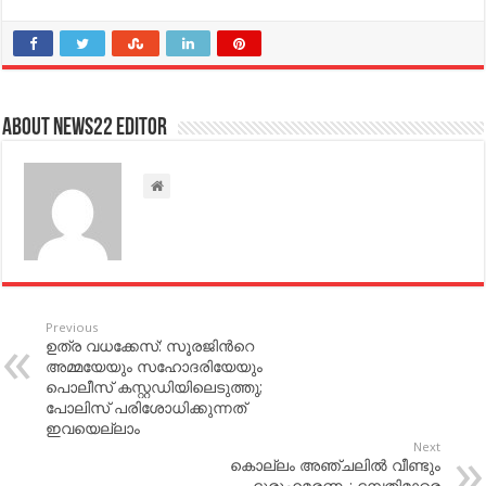
About NEWS22 EDITOR
Previous
ഉത്ര വധക്കേസ്: സൂരജിന്‍റെ
അമ്മയേയും സഹോദരിയേയും
പൊലീസ് കസ്റ്റഡിയിലെടുത്തു;​
പോലിസ് പരിശോധിക്കുന്നത്
ഇവയെല്ലാം
Next
കൊല്ലം അഞ്ചലിൽ വീണ്ടും
ദുരൂഹമരണം; ദമ്പതിമാരെ