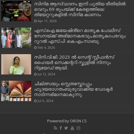
സിനിമ ആസ്വാദനം ഇനി പുതിയ രീതിയിൽ:
വെറും 69 രൂപയ്ക്ക് കേരളത്തിലെ
തിയേറ്ററുകളിൽ സിനിമ കാണാം
Apr 11, 2026
എസ്.ഐ.ജയേഷിൻ്റെ മാതൃക പോലീസ്
സേനയ്ക്ക് അഭിമാനകരവും,മാതൃകാപരവും:
റൂറൽ എസ്.പി .കെ.എം.സാബു.
Feb 4, 2026
സിനി.വി.ജി. 2023 ൽ സെന്റ് സ്റ്റീഫൻസ്
ഹൈയർ സെക്കന്ററി സ്കൂളിൽ നിന്നും
റിട്ടയേഡ് ആയി.
Jul 12, 2024
ചികിത്സയും സ്റ്റെതസ്കോപ്പും
ഹൃദയരാഗതംബുരുവാക്കിയ ഡോക്ടർ
നാടിന്നഭിമാനമാകുന്നു.
Jul 5, 2024
Powered by
ORON CS