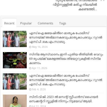
വീട്ടിനുള്ളിൽ മരിച്ച നിലയിൽ
കണ്ടെത്തി…
Recent
Popular
Comments
Tags
എസ്.ഐ.ജയേഷിൻ്റെ മാതൃക പോലീസ്
സേനയ്ക്ക് അഭിമാനകരവും,മാതൃകാപരവും: റൂറൽ
എസ്.പി .കെ.എം.സാബു.
May 16, 2026
സിനിമ ആസ്വാദനം ഇനി പുതിയ രീതിയിൽ: വെറും
69 രൂപയ്ക്ക് കേരളത്തിലെ തിയേറ്ററുകളിൽ സിനിമ
കാണാം
Apr 11, 2026
എസ്.ഐ.ജയേഷിൻ്റെ മാതൃക പോലീസ്
സേനയ്ക്ക് അഭിമാനകരവും,മാതൃകാപരവും: റൂറൽ
എസ്.പി .കെ.എം.സാബു.
Feb 4, 2026
സിനി.വി.ജി. 2023 ൽ സെന്റ് സ്റ്റീഫൻസ് ഹൈയർ
സെക്കന്ററി സ്കൂളിൽ നിന്നും റിട്ടയേഡ് ആയി.
Jul 12, 2024