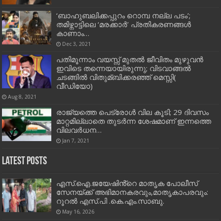
‘ബാഹുബലിക്കപ്പുറം റൊമ്പ നല്ല പടം’;
തമിഴ്നാട്ടിലെ ‘മരക്കാർ’ പ്രതികരണങ്ങള്‍
കാണാം…
Dec 3, 2021
പതിമൂന്നാം വയസ്സ് മുതല്‍ ജീവിതം മുഴുവന്‍
ഇവിടെ തന്നെയായിരുന്നു; വിടവാങ്ങല്‍
ചടങ്ങില്‍ വിതുമ്ബിക്കരഞ്ഞ് മെസ്സി(
വീഡിയോ)
Aug 8, 2021
രാജ്യത്തെ പെട്രോള്‍ വില കൂടി; 29 ദിവസം
മാറ്റമില്ലാതെ തുടര്‍ന്ന ശേഷമാണ് ഇന്നത്തെ
വിലവര്‍ധന…
Jan 7, 2021
Latest Posts
എസ്.ഐ.ജയേഷിൻ്റെ മാതൃക പോലീസ്
സേനയ്ക്ക് അഭിമാനകരവും,മാതൃകാപരവും:
റൂറൽ എസ്.പി .കെ.എം.സാബു.
May 16, 2026