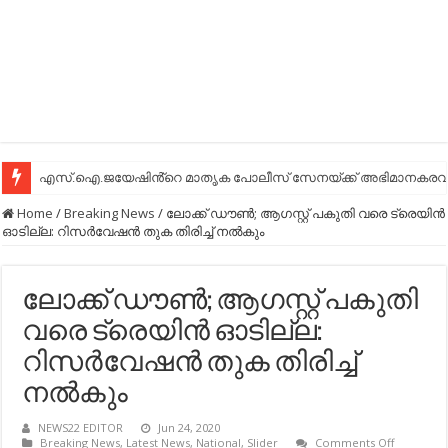
എസ്.ഐ.ജയേഷിൻ്റെ മാതൃക പോലീസ് സേനയ്ക്ക് അഭിമാനകരവും
Home
/
Breaking News
/
ലോക്ക് ഡൗണ്‍; ആഗസ്റ്റ് പകുതി വരെ ട്രെയിന്‍
ഓടില്ല: റിസര്‍വേഷന്‍ തുക തിരിച്ച്‌ നല്‍കും
ലോക്ക് ഡൗണ്‍; ആഗസ്റ്റ് പകുതി
വരെ ട്രെയിന്‍ ഓടില്ല:
റിസര്‍വേഷന്‍ തുക തിരിച്ച്‌
നല്‍കും
NEWS22 EDITOR
Jun 24, 2020
on
Breaking News
,
Latest News
,
National
,
Slider
Comments Off