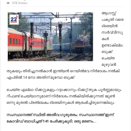
ലോക്ക്
574 Views
ഡൗണ്‍;
ആഗസ്റ്റ്
ആഗസ്റ്റ്
പകുതി
പകുതി വരെ
വരെ
ട്രെയിന്‍
ട്രെയിന്‍
ഓടില്ല:
സര്‍വ്വീസു
റിസര്‍വേഷ
തുക
കള്‍
തിരിച്ച്‌
ഉണ്ടാകില്ല.
നല്‍കും
ബുക്ക്
ചെയ്ത
മുഴുവന്‍
തുകയും തിരിച്ചുനല്‍കാന്‍ ഇന്ത്യന്‍ റെയില്‍വേ നിര്‍ദേശം നല്‍കി.
ഏപ്രില്‍ 14 നോ അതിന് മുമ്പോ ബുക്ക്
ചെയ്ത എല്ലാ ടിക്കറ്റുകളും റദ്ദാക്കാനും ടിക്കറ്റ് തുക പൂര്‍ണ്ണമായും
റീഫണ്ട് ചെയ്യാനുമാണ് നിര്‍ദേശം നല്‍കിയിരിക്കുന്നത്. ജൂണ്‍
ഒന്നു മുതല്‍ പ്രത്യേകം ട്രെയിനുകള്‍ ആരംഭിച്ചിരുന്നെങ്കിലും
സംസ്ഥാനത്ത് സ്ഥിതി അതീവ ഗുരുതരം; സംസ്ഥാനത്ത് ഇന്ന്
കോവിഡ് ബാധിച്ചത് 141 പേർക്കുകൂടി; ഒരു മരണം…