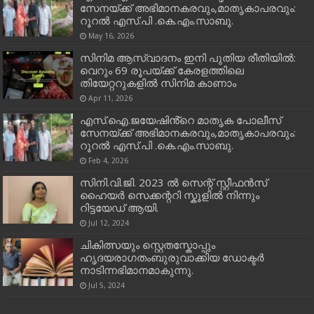
സേനയ്ക്ക് അഭിമാനകരവും,മാതൃകാപരവും:
റൂറൽ എസ്.പി .കെ.എം.സാബു.
May 16, 2026
സിനിമ ആസ്വാദനം ഇനി പുതിയ രീതിയിൽ:
വെറും 69 രൂപയ്ക്ക് കേരളത്തിലെ
തിയേറ്ററുകളിൽ സിനിമ കാണാം
Apr 11, 2026
എസ്.ഐ.ജയേഷിൻ്റെ മാതൃക പോലീസ്
സേനയ്ക്ക് അഭിമാനകരവും,മാതൃകാപരവും:
റൂറൽ എസ്.പി .കെ.എം.സാബു.
Feb 4, 2026
സിനി.വി.ജി. 2023 ൽ സെന്റ് സ്റ്റീഫൻസ്
ഹൈയർ സെക്കന്ററി സ്കൂളിൽ നിന്നും
റിട്ടയേഡ് ആയി.
Jul 12, 2024
ചികിത്സയും സ്റ്റെതസ്കോപ്പും
ഹൃദയരാഗതംബുരുവാക്കിയ ഡോക്ടർ
നാടിന്നഭിമാനമാകുന്നു.
Jul 5, 2024