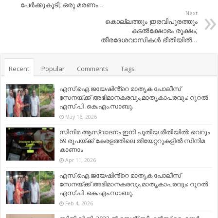
പേർക്കുകൂടി; ഒരു മരണം…
Next
കൊല്ലത്തും ഇരവിപുരത്തും
കടല്‍ക്ഷോഭം രൂക്ഷം;
തീരദേശവാസികള്‍ ഭീതിയില്‍…
Recent
Popular
Comments
Tags
എസ്.ഐ.ജയേഷിൻ്റെ മാതൃക പോലീസ്
സേനയ്ക്ക് അഭിമാനകരവും,മാതൃകാപരവും: റൂറൽ
എസ്.പി .കെ.എം.സാബു.
May 16, 2026
സിനിമ ആസ്വാദനം ഇനി പുതിയ രീതിയിൽ: വെറും
69 രൂപയ്ക്ക് കേരളത്തിലെ തിയേറ്ററുകളിൽ സിനിമ
കാണാം
Apr 11, 2026
എസ്.ഐ.ജയേഷിൻ്റെ മാതൃക പോലീസ്
സേനയ്ക്ക് അഭിമാനകരവും,മാതൃകാപരവും: റൂറൽ
എസ്.പി .കെ.എം.സാബു.
Feb 4, 2026