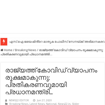
എസ്.ഐ.ജയേഷിൻ്റെ മാതൃക പോലീസ് സേനയ്ക്ക് അഭിമാനകരവും
Home
/
Breaking News
/
രാജ്യത്ത് കോവിഡ് വ്യാപനം രൂക്ഷമാകുന്നു;
പ്രതികരണവുമായി പ്രധാനമന്ത്രി…
രാജ്യത്ത് കോവിഡ് വ്യാപനം
രൂക്ഷമാകുന്നു;
പ്രതികരണവുമായി
പ്രധാനമന്ത്രി…
NEWS22 EDITOR
Jun 27, 2020
Breaking News
,
Latest News
,
National
,
News22.in
,
Slider