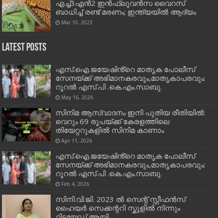
എച്ച്3എൻ2 ഇൻഫ്ലുവൻസ വൈറസ്
ബാധിച്ച് രണ്ട് മരണം; ഇന്ത്യയിൽ ആദ്യം
Mar 10, 2023
Latest Posts
എസ്.ഐ.ജയേഷിൻ്റെ മാതൃക പോലീസ്
സേനയ്ക്ക് അഭിമാനകരവും,മാതൃകാപരവും:
റൂറൽ എസ്.പി .കെ.എം.സാബു.
May 16, 2026
സിനിമ ആസ്വാദനം ഇനി പുതിയ രീതിയിൽ:
വെറും 69 രൂപയ്ക്ക് കേരളത്തിലെ
തിയേറ്ററുകളിൽ സിനിമ കാണാം
Apr 11, 2026
എസ്.ഐ.ജയേഷിൻ്റെ മാതൃക പോലീസ്
സേനയ്ക്ക് അഭിമാനകരവും,മാതൃകാപരവും:
റൂറൽ എസ്.പി .കെ.എം.സാബു.
Feb 4, 2026
സിനി.വി.ജി. 2023 ൽ സെന്റ് സ്റ്റീഫൻസ്
ഹൈയർ സെക്കന്ററി സ്കൂളിൽ നിന്നും
റിട്ടയേഡ് ആയി.