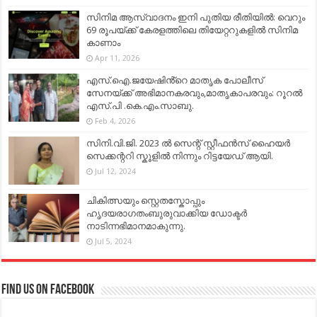
സിനിമ ആസ്വാദനം ഇനി പുതിയ രീതിയിൽ: വെറും
69 രൂപയ്ക്ക് കേരളത്തിലെ തിയേറ്ററുകളിൽ സിനിമ
കാണാം
Apr 11, 2026
എസ്.ഐ.ജയേഷിൻ്റെ മാതൃക പോലീസ്
സേനയ്ക്ക് അഭിമാനകരവും,മാതൃകാപരവും: റൂറൽ
എസ്.പി .കെ.എം.സാബു.
Feb 4, 2026
സിനി.വി.ജി. 2023 ൽ സെന്റ് സ്റ്റീഫൻസ് ഹൈയർ
സെക്കന്ററി സ്കൂളിൽ നിന്നും റിട്ടയേഡ് ആയി.
Jul 12, 2024
ചികിത്സയും സ്റ്റെതസ്കോപ്പും
ഹൃദയരാഗതംബുരുവാക്കിയ ഡോക്ടർ
നാടിന്നഭിമാനമാകുന്നു.
Jul 5, 2024
Find us on Facebook