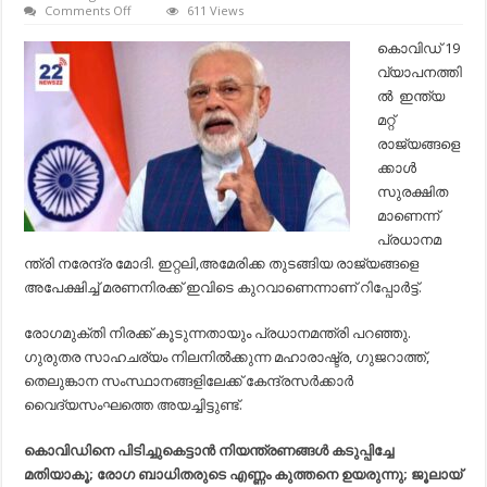
on
Comments Off
611 Views
രാജ്യത്ത്
കോവിഡ്
കൊവിഡ് 19
വ്യാപനം
വ്യാപനത്തി
രൂക്ഷമാകുന്നു;
പ്രതികരണവുമായി
ല്‍ ‍ ഇന്ത്യ
പ്രധാനമന്ത്രി…
മറ്റ്
രാജ്യങ്ങളെ
ക്കാള്‍
സുരക്ഷിത
മാണെന്ന്
പ്രധാനമ
ന്ത്രി നരേന്ദ്ര മോദി. ഇറ്റലി,അമേരിക്ക തുടങ്ങിയ രാജ്യങ്ങളെ
അപേക്ഷിച്ച്‌ മരണനിരക്ക് ഇവിടെ കുറവാണെന്നാണ് റിപ്പോര്‍ട്ട്.
രോഗമുക്തി നിരക്ക് കൂടുന്നതായും പ്രധാനമന്ത്രി പറഞ്ഞു.
ഗുരുതര സാഹചര്യം നിലനില്‍ക്കുന്ന മഹാരാഷ്ട്ര, ഗുജറാത്ത്,
തെലുങ്കാന സംസ്ഥാനങ്ങളിലേക്ക് കേന്ദ്രസര്‍ക്കാര്‍
വൈദ്യസംഘത്തെ അയച്ചിട്ടുണ്ട്.
കൊവിഡിനെ പിടിച്ചുകെട്ടാൻ നിയന്ത്രണങ്ങൾ കടുപ്പിച്ചേ
മതിയാകൂ; രോഗ ബാധിതരുടെ എണ്ണം കുത്തനെ ഉയരുന്നു; ജൂലായ്