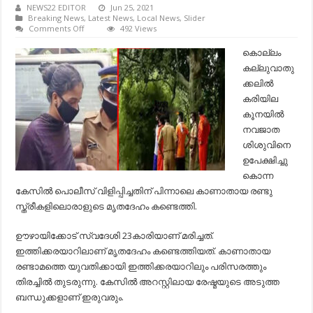
NEWS22 EDITOR
Jun 25, 2021
Breaking News
,
Latest News
,
Local News
,
Slider
on
Comments Off
492 Views
കരിയില
കൂനയില്‍
കൊല്ലം
ഉപേക്ഷിച്ച
കല്ലുവാതു
കുഞ്ഞ്
മരിച്ച
ക്കലില്‍
സംഭവം;
കരിയില
കാണാതായ
സ്ത്രീകളിലൊരാളുടെ
കൂനയില്‍
മൃതദേഹം
നവജാത
കണ്ടെത്തി…
ശിശുവിനെ
ഉപേക്ഷിച്ചു
കൊന്ന
കേസില്‍ പൊലീസ് വിളിപ്പിച്ചതിന് പിന്നാലെ കാണാതായ രണ്ടു
സ്ത്രീകളിലൊരാളുടെ മൃതദേഹം കണ്ടെത്തി.
ഊഴായിക്കോട് സ്വദേശി 23കാരിയാണ് മരിച്ചത്.
ഇത്തിക്കരയാറിലാണ് മൃതദേഹം കണ്ടെത്തിയത്. കാണാതായ
രണ്ടാമത്തെ യുവതിക്കായി ഇത്തിക്കരയാറിലും പരിസരത്തും
തിരച്ചില്‍ തുടരുന്നു. കേസില്‍ അറസ്റ്റിലായ രേഷ്മയുടെ അടുത്ത
ബന്ധുക്കളാണ് ഇരുവരും.