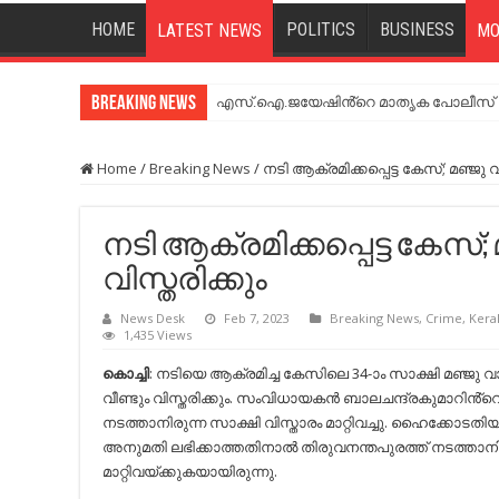
HOME
POLITICS
BUSINESS
LATEST NEWS
MO
Breaking News
എസ്.ഐ.ജയേഷിൻ്റെ മാതൃക പോലീസ് സേ
Home
/
Breaking News
/
നടി ആക്രമിക്കപ്പെട്ട കേസ്; മഞ്ജു 
നടി ആക്രമിക്കപ്പെട്ട കേസ്;
വിസ്തരിക്കും
News Desk
Feb 7, 2023
Breaking News
,
Crime
,
Kera
1,435 Views
കൊച്ചി
: നടിയെ ആക്രമിച്ച കേസിലെ 34-ാം സാക്ഷി മഞ്ജു
വീണ്ടും വിസ്തരിക്കും. സംവിധായകൻ ബാലചന്ദ്രകുമാറിൻ്
നടത്താനിരുന്ന സാക്ഷി വിസ്താരം മാറ്റിവച്ചു. ഹൈക്കോടതിയ
അനുമതി ലഭിക്കാത്തതിനാൽ തിരുവനന്തപുരത്ത് നടത്താനിര
മാറ്റിവയ്ക്കുകയായിരുന്നു.