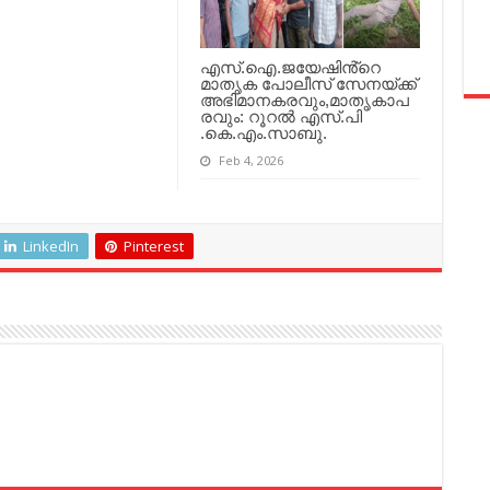
എസ്.ഐ.ജയേഷിൻ്റെ
മാതൃക പോലീസ് സേനയ്ക്ക്
അഭിമാനകരവും,മാതൃകാപ
രവും: റൂറൽ എസ്.പി
.കെ.എം.സാബു.
Feb 4, 2026
LinkedIn
Pinterest