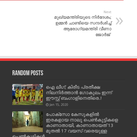
Next
മുഖ്യമന്ത്രിയുടെ നിർദേശം;
ഉമ്മന്‍ ചാണ്ടിയെ സന്ദര്‍ശിച്ച്
ആരോഗ്യമന്ത്രി വീണാ
ജോര്‍ജ്
Random Posts
ഐ ലീഗ്; കിരീട പ്രതീക്ഷ
നിലനിര്‍ത്താന്‍ ഗോകുലം ഇന്ന്
ഈസ്റ്റ് ബംഗാളിനെതിരെ..!
Jan 15, 2020
പോക്‌സോ കേസുകളില്‍
ഇരകളായ നാലു പെണ്‍കുട്ടികളെ
കാണാതായി, കാണാതായത് 13
മുതല്‍ 17 വയസ് വരെയുള്ള
പെണ്‍കുട്ടികള്‍…