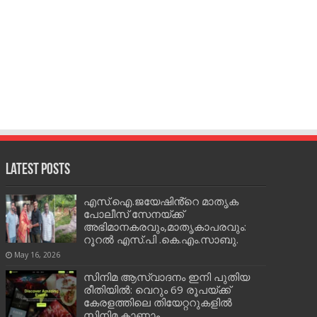
Latest Posts
എസ്.ഐ.ജയേഷിൻ്റെ മാതൃക
പോലീസ് സേനയ്ക്ക്
അഭിമാനകരവും,മാതൃകാപരവും:
റൂറൽ എസ്.പി .കെ.എം.സാബു.
May 16, 2026
സിനിമ ആസ്വാദനം ഇനി പുതിയ
രീതിയിൽ: വെറും 69 രൂപയ്ക്ക്
കേരളത്തിലെ തിയേറ്ററുകളിൽ
സിനിമ കാണാം