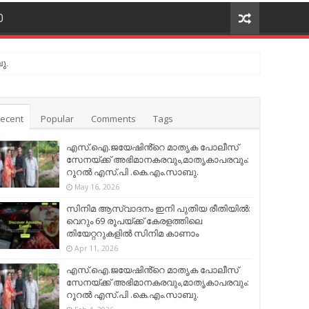
O
ു.
ecent
Popular
Comments
Tags
എസ്.ഐ.ജയേഷിൻ്റെ മാതൃക പോലീസ്
സേനയ്ക്ക് അഭിമാനകരവും,മാതൃകാപരവും:
റൂറൽ എസ്.പി .കെ.എം.സാബു.
May 16, 2026
സിനിമ ആസ്വാദനം ഇനി പുതിയ രീതിയിൽ:
വെറും 69 രൂപയ്ക്ക് കേരളത്തിലെ
തിയേറ്ററുകളിൽ സിനിമ കാണാം
Apr 11, 2026
എസ്.ഐ.ജയേഷിൻ്റെ മാതൃക പോലീസ്
സേനയ്ക്ക് അഭിമാനകരവും,മാതൃകാപരവും:
റൂറൽ എസ്.പി .കെ.എം.സാബു.