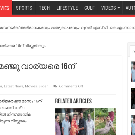
SPORTS
TECH
LIFESTYLE
GULF
VIDEOS
AUT
VIES
നയ്ക്ക് അഭിമാനകരവും,മാതൃകാപരവും: റൂറൽ എസ്.പി .കെ.എം.സാബ
വാര്യരെ 16ന് വിസ്തരിക്കും
R
 മഞ്ജു വാര്യരെ 16ന്
on
la
,
Latest News
,
Movies
,
Slider
Comments Off
നടി
ആക്രമിക്കപ്പെട്ട
കേസ്;
 വാര്യരെ ഈ മാസം 16ന്
Related Articles
മഞ്ജു
റെ ചൊവ്വാഴ്ച
വാര്യരെ
16ന്
ിൽ നിന്ന് അന്തിമ
വിസ്തരിക്കും
ുന്ന വിസ്താരം