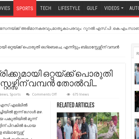
VIES
TECH
LIFESTYLE
GULF
VIDEOS
AUT
SPORTS
നയ്ക്ക് അഭിമാനകരവും,മാതൃകാപരവും: റൂറൽ എസ്.പി .കെ.എം.സാബ
ി ഒറ്റയ്ക്ക് പൊരുതി ഒഗ്ബെചെ, എന്നിട്ടും ബ്ലാസ്റ്റേഴ്സിന് വമ്പന്‍
R
രിക്കുമായി ഒറ്റയ്ക്ക് പൊരുതി
റേഴ്സിന് വമ്പന്‍ തോല്‍വി…
on
 News
,
Sports
Comments Off
675 Views
കൊച്ചിയില്‍
ഗോള്‍
സ് എല്ലില്‍
Related Articles
മഴ;
ചിയില്‍ ഇന്ന് ഗോള്‍ മഴ.
ഹാട്രിക്കുമായി
ഒറ്റയ്ക്ക്
 പകുതിയില്‍ മൂന്ന്
പൊരുതി
ന് പിറകില്‍ പോയ
ഒഗ്ബെചെ,
എന്നിട്ടും
ബ്ലാസ്റ്റേഴ്സ്
ബ്ലാസ്റ്റേഴ്സിന്