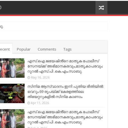
O
ു.
ecent
Popular
Comments
Tags
എസ്.ഐ.ജയേഷിൻ്റെ മാതൃക പോലീസ്
സേനയ്ക്ക് അഭിമാനകരവും,മാതൃകാപരവും:
റൂറൽ എസ്.പി .കെ.എം.സാബു.
May 16, 2026
സിനിമ ആസ്വാദനം ഇനി പുതിയ രീതിയിൽ:
വെറും 69 രൂപയ്ക്ക് കേരളത്തിലെ
തിയേറ്ററുകളിൽ സിനിമ കാണാം
Apr 11, 2026
എസ്.ഐ.ജയേഷിൻ്റെ മാതൃക പോലീസ്
സേനയ്ക്ക് അഭിമാനകരവും,മാതൃകാപരവും:
റൂറൽ എസ്.പി .കെ.എം.സാബു.