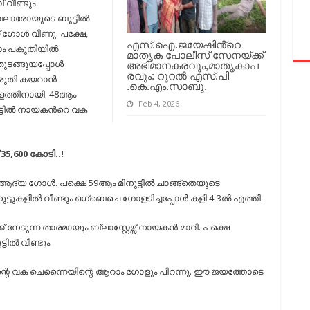
് വീണ്ടും
വലാരോയുടെ ബൂട്ടില്‍
ന് ഗോള്‍ വീണു. പക്ഷേ,
എസ്.ഐ.ജയേഷിൻ്റെ
ാം പകുതിയില്‍
മാതൃക പോലീസ് സേനയ്ക്ക്
ുടങ്ങുയപ്പോള്‍
അഭിമാനകരവും,മാതൃകാപ
രവും: റൂറൽ എസ്.പി
ുതി കയറാന്‍
.കെ.എം.സാബു.
ളത്തിനായി. 48ആം
Feb 4, 2026
ട്ടില്‍ നായകന്‍റെ വക
35,600 കോടി..!
്യ ഗോള്‍. പക്ഷെ 59ആം മിനുട്ടില്‍ ചാങ്ങ്തെയുടെ
ട്ടുകളില്‍ വീണ്ടും ഒഗ്ബെചെ ഗോളടിച്ചപ്പോള്‍ കളി 4-3ല്‍ എത്തി.
്ന താരമായും ബ്ലാസ്റ്റേഴ്സ് നായകന്‍ മാറി. പക്ഷെ
ില്‍ വീണ്ടും
ിന്റെ വക ചെന്നൈയിന്റെ ആറാം ഗോളും പിറന്നു. ഈ ജയത്തോടെ