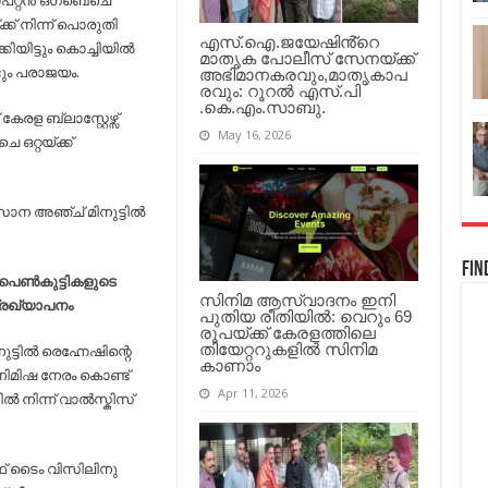
പ്റ്റന്‍ ഒഗ്ബെചെ
വമ്പന്‍
തോല്‍വി…
്ക്ക് നിന്ന് പൊരുതി
എസ്.ഐ.ജയേഷിൻ്റെ
ിയിട്ടും കൊച്ചിയില്‍
മാതൃക പോലീസ് സേനയ്ക്ക്
ടും പരാജയം.
അഭിമാനകരവും,മാതൃകാപ
രവും: റൂറൽ എസ്.പി
.കെ.എം.സാബു.
േരള ബ്ലാസ്റ്റേഴ്സ്
May 16, 2026
 ഒറ്റയ്ക്ക്
ന അഞ്ച് മിനുട്ടില്‍
Fin
 പെണ്‍കുട്ടികളുടെ
സിനിമ ആസ്വാദനം ഇനി
പ്രഖ്യാപനം
പുതിയ രീതിയിൽ: വെറും 69
രൂപയ്ക്ക് കേരളത്തിലെ
തിയേറ്ററുകളിൽ സിനിമ
്ടില്‍ രെഹ്നേഷിന്റെ
കാണാം
നിമിഷ നേരം കൊണ്ട്
Apr 11, 2026
 നിന്ന് വാല്‍സ്കിസ്
് ടൈം വിസിലിനു