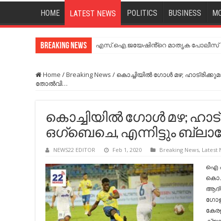
HOME
POLITICS
BUSINESS
MO
LATEST NEWS
Breaking News
എസ്.ഐ.ജയേഷിൻ്റെ മാതൃക പോലീസ് സേ
Home
/
Breaking News
/
കൊച്ചിയില്‍ ഗോള്‍ മഴ; ഹാട്രിക്കുമായ
തോല്‍വി…
കൊച്ചിയില്‍ ഗോള്‍ മഴ; ഹാട്
ഒഗ്ബെചെ, എന്നിട്ടും ബ്ലാസ്റ്
NEWS22 EDITOR
Feb 1, 2020
Breaking News
,
Latest
ഐ എ
കൊച്
ആദ്യ
ഗോളി
കേരള 