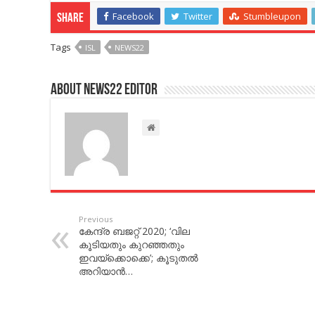
Facebook
Twitter
Stumbleupon
Share
Tags
ISL
NEWS22
About NEWS22 EDITOR
Previous
കേന്ദ്ര ബജറ്റ് 2020; ‘വില
കൂടിയതും കുറഞ്ഞതും
ഇവയ്ക്കൊക്കെ’; കൂടുതല്‍
അറിയാന്‍…