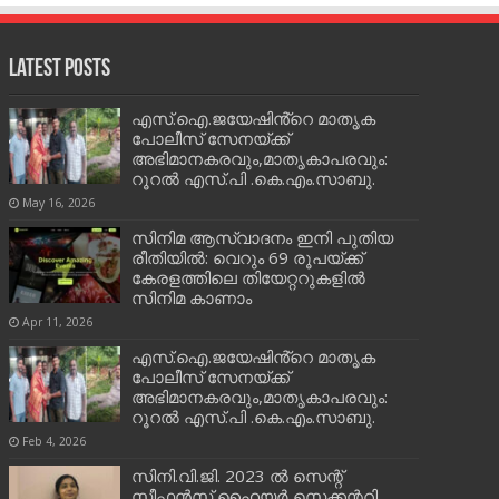
Latest Posts
എസ്.ഐ.ജയേഷിൻ്റെ മാതൃക
പോലീസ് സേനയ്ക്ക്
അഭിമാനകരവും,മാതൃകാപരവും:
റൂറൽ എസ്.പി .കെ.എം.സാബു.
May 16, 2026
സിനിമ ആസ്വാദനം ഇനി പുതിയ
രീതിയിൽ: വെറും 69 രൂപയ്ക്ക്
കേരളത്തിലെ തിയേറ്ററുകളിൽ
സിനിമ കാണാം
Apr 11, 2026
എസ്.ഐ.ജയേഷിൻ്റെ മാതൃക
പോലീസ് സേനയ്ക്ക്
അഭിമാനകരവും,മാതൃകാപരവും:
റൂറൽ എസ്.പി .കെ.എം.സാബു.
Feb 4, 2026
സിനി.വി.ജി. 2023 ൽ സെന്റ്
സ്റ്റീഫൻസ് ഹൈയർ സെക്കന്ററി