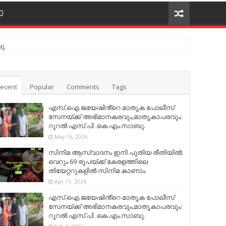
O
ു.
ecent
Popular
Comments
Tags
എസ്.ഐ.ജയേഷിൻ്റെ മാതൃക പോലീസ്
സേനയ്ക്ക് അഭിമാനകരവും,മാതൃകാപരവും:
റൂറൽ എസ്.പി .കെ.എം.സാബു.
May 16, 2026
സിനിമ ആസ്വാദനം ഇനി പുതിയ രീതിയിൽ:
വെറും 69 രൂപയ്ക്ക് കേരളത്തിലെ
തിയേറ്ററുകളിൽ സിനിമ കാണാം
Apr 11, 2026
എസ്.ഐ.ജയേഷിൻ്റെ മാതൃക പോലീസ്
സേനയ്ക്ക് അഭിമാനകരവും,മാതൃകാപരവും:
റൂറൽ എസ്.പി .കെ.എം.സാബു.