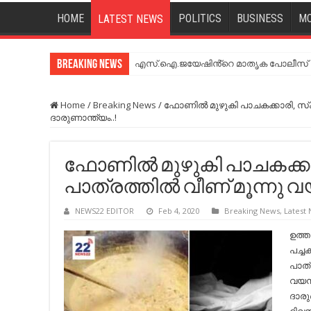
HOME
POLITICS
BUSINESS
MO
LATEST NEWS
Breaking News
എസ്.ഐ.ജയേഷിൻ്റെ മാതൃക പോലീസ് സേ
Home
/
Breaking News
/
ഫോണില്‍ മുഴുകി പാചകക്കാരി, സ്‌കൂ
ദാരുണാന്ത്യം..!
ഫോണില്‍ മുഴുകി പാചകക്കാരി
പാത്രത്തില്‍ വീണ് മൂന്നു 
NEWS22 EDITOR
Feb 4, 2020
Breaking News
,
Latest
ഉത്തര
പച്ചക
പാത്ര
വയസു
ദാരു