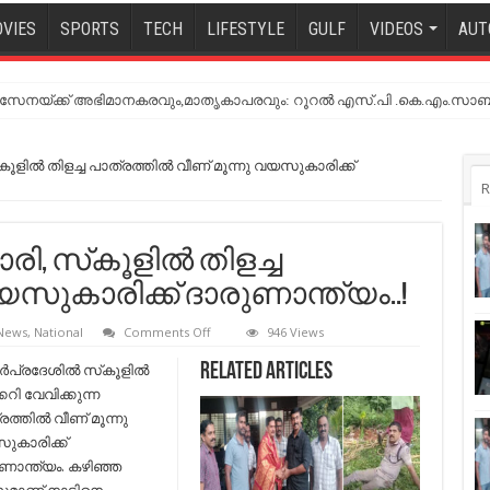
VIES
SPORTS
TECH
LIFESTYLE
GULF
VIDEOS
AUT
നയ്ക്ക് അഭിമാനകരവും,മാതൃകാപരവും: റൂറൽ എസ്.പി .കെ.എം.സാബ
ളില്‍ തിളച്ച പാത്രത്തില്‍ വീണ് മൂന്നു വയസുകാരിക്ക്
R
, സ്‌കൂളില്‍ തിളച്ച
വയസുകാരിക്ക് ദാരുണാന്ത്യം..!
on
 News
,
National
Comments Off
946 Views
ഫോണില്‍
മുഴുകി
്‍പ്രദേശില്‍ സ്‌കൂളില്‍
Related Articles
പാചകക്കാരി,
്കറി വേവിക്കുന്ന
സ്‌കൂളില്‍
തിളച്ച
ത്തില്‍ വീണ് മൂന്നു
പാത്രത്തില്‍
കാരിക്ക്
വീണ്
മൂന്നു
ണാന്ത്യം. കഴിഞ്ഞ
വയസുകാരിക്ക്