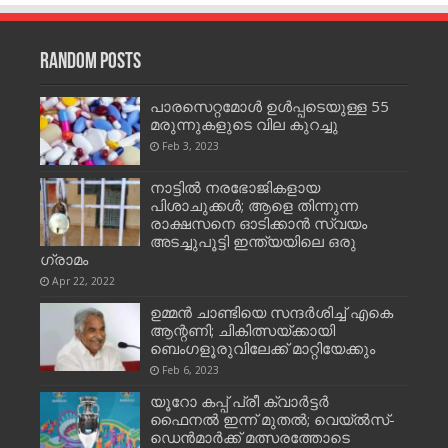
Random Posts
പാരസെറ്റമോൾ ഉൾപ്പടെയുള്ള 55
മരുന്നുകളുടെ വില കുറച്ചു
Feb 3, 2023
നാട്ടില്‍ നരഭോജികളായ
പിശാചുക്കള്‍; ആളെ തിന്നുന്ന
രാക്ഷസനെ ഓടിക്കാന്‍ സ്വയം
അടച്ചുപൂട്ടി ഇന്ത്യയിലെ ഒരു
ഗ്രാമം
Apr 22, 2022
ഉമ്മൻ ചാണ്ടിയെ സന്ദർശിച്ച് എകെ
ആന്റണി; ചികിത്സയ്ക്കായി
ബെംഗളൂരുവിലേക്ക് മാറ്റിയേക്കും
Feb 6, 2023
യൂറോ കപ്പ് പ്രീ ക്വാര്‍ട്ടര്‍
ഫൈനല്‍ ഇന്ന് മുതൽ; വെയ്ല്‍സ്-
ഡെന്‍മാര്‍ക്ക് മത്സരത്തോടെ