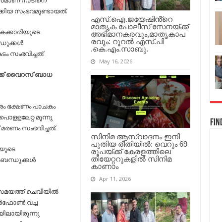
സമാണ് നാടിനെ
ദാരുണാന്ത്യം..!
്കിയ സംഭവമുണ്ടായത്.
എസ്.ഐ.ജയേഷിൻ്റെ
മാതൃക പോലീസ് സേനയ്ക്ക്
ചകക്കാരിയുടെ
അഭിമാനകരവും,മാതൃകാപ
രവും: റൂറൽ എസ്.പി
ുക്കള്‍
.കെ.എം.സാബു.
ടം സംഭവിച്ചത്.
May 16, 2026
ക്ക് വൈറസ് ബാധ
കാരം ഭക്ഷണം പാചകം
ൊളളലേറ്റ മൂന്നു
Fin
മരണം സംഭവിച്ചത്.
സിനിമ ആസ്വാദനം ഇനി
പുതിയ രീതിയിൽ: വെറും 69
രിയുടെ
രൂപയ്ക്ക് കേരളത്തിലെ
തിയേറ്ററുകളിൽ സിനിമ
ബന്ധുക്കള്‍
കാണാം
Apr 11, 2026
യത്ത് ചെവിയില്‍
‍ഫോണ്‍ വച്ച
ിലായിരുന്നു