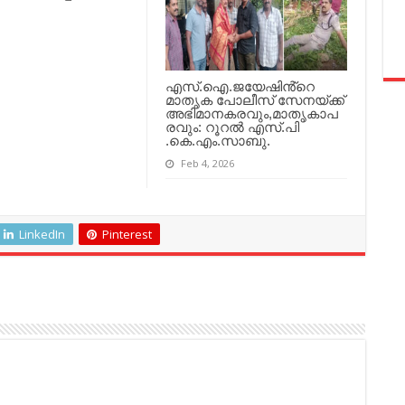
എസ്.ഐ.ജയേഷിൻ്റെ
മാതൃക പോലീസ് സേനയ്ക്ക്
അഭിമാനകരവും,മാതൃകാപ
രവും: റൂറൽ എസ്.പി
.കെ.എം.സാബു.
Feb 4, 2026
LinkedIn
Pinterest