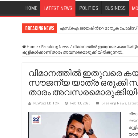
HOME
POLITICS
BUSINESS
LATEST NEWS
MO
Breaking News
എസ്.ഐ.ജയേഷിൻ്റെ മാതൃക പോലീസ് സേ
Home
/
Breaking News
/
വിമാനത്തില്‍ ഇതുവരെ കയറിയിട്ടില
കുട്ടികള്‍ക്കാണ് താരം അവസരമൊരുക്കിയിരിക്കുന്നത്…
വിമാനത്തില്‍ ഇതുവരെ കയറിയി
സൗജന്യ യാത്ര ഒരുക്കി സൂര്
താരം അവസരമൊരുക്കിയിരിക
NEWS22 EDITOR
Feb 13, 2020
Breaking News
,
Lates
വിമാ
കയറി
കുട്
യാത്