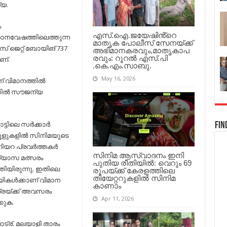
സൂര്യ;
്യ.
100
കുട്ടികള്‍ക്കാണ്
ം
താരം
അവസരമൊരുക്കിയിരിക്കുന്നത്…
എസ്.ഐ.ജയേഷിൻ്റെ
ാനവേഷത്തിലെത്തുന്ന
മാതൃക പോലീസ് സേനയ്ക്ക്
 ജെറ്റ് ബോയിങ് 737
അഭിമാനകരവും,മാതൃകാപ
രവും: റൂറൽ എസ്.പി
ണ്.
.കെ.എം.സാബു.
May 16, 2026
 വിമാനത്തില്‍
്തില്‍ സൗജന്യ
നാട്ടിലെ സര്‍ക്കാര്‍
Fin
ൂളുകളില്‍ സിനിമയുടെ
റ പ്രവര്‍ത്തകര്‍
സിനിമ ആസ്വാദനം ഇനി
്യാസ മത്സരം
പുതിയ രീതിയിൽ: വെറും 69
തിയിരുന്നു. ഇതിലെ
രൂപയ്ക്ക് കേരളത്തിലെ
തിയേറ്ററുകളിൽ സിനിമ
ികള്‍ക്കാണ് വിമാന
കാണാം
്രയ്ക്ക് അവസരം
Apr 11, 2026
്കുക.
ട്ര്. മലയാളി താരം