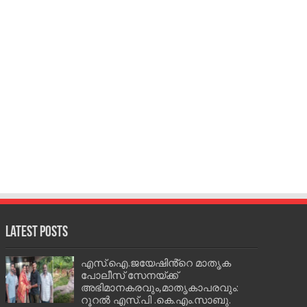
Latest Posts
എസ്.ഐ.ജയേഷിൻ്റെ മാതൃക
പോലീസ് സേനയ്ക്ക്
അഭിമാനകരവും,മാതൃകാപരവും:
റൂറൽ എസ്.പി .കെ.എം.സാബു.