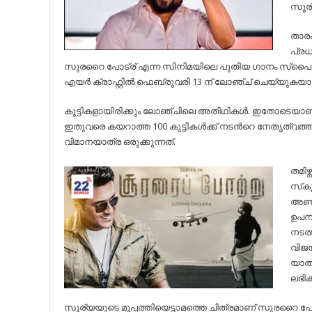
സൂര
താര
പ്രധ
സുരറൈ പോട്ര് എന്ന സിനിമയിലെ പുതിയ ഗാനം സ്പൈസ്
എയര്‍ ക്രാഫ്റ്റില്‍ ഫെബ്രുവരി 13 ന് ലോഞ്ച് ചെയ്യുകയാ
കുട്ടികളായിരിക്കും ലോഞ്ചിലെ അതിഥികള്‍. ഇതോടെയാണ്
ഇതുവരെ കയറാത്ത 100 കുട്ടികള്‍ക്ക് നടന്‍റെ നേതൃത്വത
വിമാനയാത്ര ഒരുക്കുന്നത്.
തമിഴ്
സ്‌ക
അണിയ
ഉപന
നടത്
വിജയ
യാത
ലഭിക
സൂര്യയുടെ മൂപ്പത്തിയെട്ടാമത്തെ ചിത്രമാണ് സുരറൈ പോ