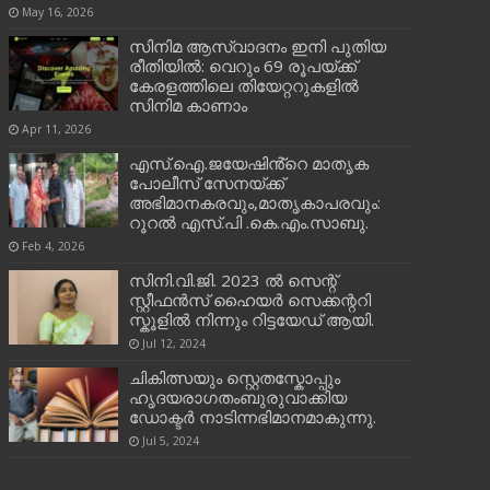
May 16, 2026
സിനിമ ആസ്വാദനം ഇനി പുതിയ
രീതിയിൽ: വെറും 69 രൂപയ്ക്ക്
കേരളത്തിലെ തിയേറ്ററുകളിൽ
സിനിമ കാണാം
Apr 11, 2026
എസ്.ഐ.ജയേഷിൻ്റെ മാതൃക
പോലീസ് സേനയ്ക്ക്
അഭിമാനകരവും,മാതൃകാപരവും:
റൂറൽ എസ്.പി .കെ.എം.സാബു.
Feb 4, 2026
സിനി.വി.ജി. 2023 ൽ സെന്റ്
സ്റ്റീഫൻസ് ഹൈയർ സെക്കന്ററി
സ്കൂളിൽ നിന്നും റിട്ടയേഡ് ആയി.
Jul 12, 2024
ചികിത്സയും സ്റ്റെതസ്കോപ്പും
ഹൃദയരാഗതംബുരുവാക്കിയ
ഡോക്ടർ നാടിന്നഭിമാനമാകുന്നു.
Jul 5, 2024