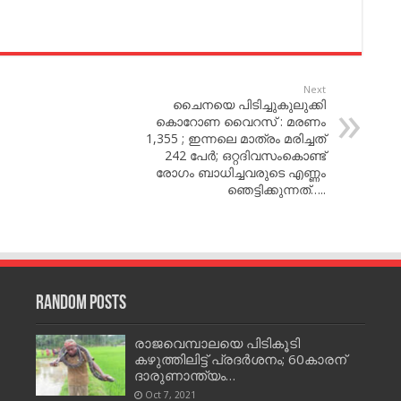
Next
ചൈനയെ പിടിച്ചുകുലുക്കി
കൊറോണ വൈറസ് : മരണം
1,355 ; ഇന്നലെ മാത്രം മരിച്ചത്
242 പേര്‍; ഒറ്റദിവസംകൊണ്ട്
രോഗം ബാധിച്ചവരുടെ എണ്ണം
ഞെട്ടിക്കുന്നത്…..
Random Posts
രാജവെമ്പാലയെ പിടികൂടി
കഴുത്തിലിട്ട് പ്രദർശനം; 60കാരന്
ദാരുണാന്ത്യം…
Oct 7, 2021