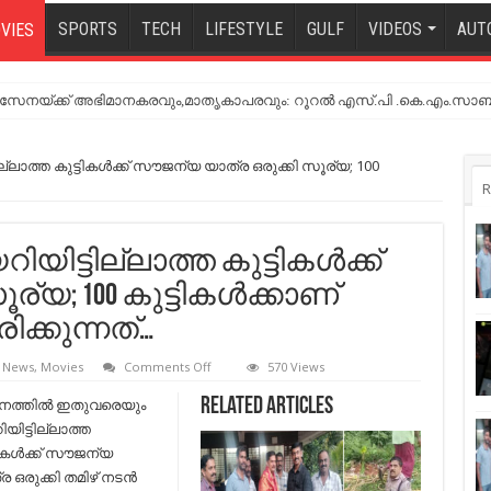
SPORTS
TECH
LIFESTYLE
GULF
VIDEOS
AUT
VIES
നയ്ക്ക് അഭിമാനകരവും,മാതൃകാപരവും: റൂറൽ എസ്.പി .കെ.എം.സാബ
്ലാത്ത കുട്ടികള്‍ക്ക് സൗജന്യ യാത്ര ഒരുക്കി സൂര്യ; 100
R
ട്ടില്ലാത്ത കുട്ടികള്‍ക്ക്
യ; 100 കുട്ടികള്‍ക്കാണ്
്കുന്നത്…
on
t News
,
Movies
Comments Off
570 Views
വിമാനത്തില്‍
ഇതുവരെ
നത്തില്‍ ഇതുവരെയും
Related Articles
കയറിയിട്ടില്ലാത്ത
യിട്ടില്ലാത്ത
കുട്ടികള്‍ക്ക്
സൗജന്യ
ടികള്‍ക്ക് സൗജന്യ
യാത്ര
ര ഒരുക്കി തമിഴ് നടന്‍
ഒരുക്കി