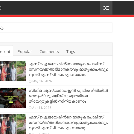
O
ു.
ecent
Popular
Comments
Tags
എസ്.ഐ.ജയേഷിൻ്റെ മാതൃക പോലീസ്
സേനയ്ക്ക് അഭിമാനകരവും,മാതൃകാപരവും:
റൂറൽ എസ്.പി .കെ.എം.സാബു.
May 16, 2026
സിനിമ ആസ്വാദനം ഇനി പുതിയ രീതിയിൽ:
വെറും 69 രൂപയ്ക്ക് കേരളത്തിലെ
തിയേറ്ററുകളിൽ സിനിമ കാണാം
Apr 11, 2026
എസ്.ഐ.ജയേഷിൻ്റെ മാതൃക പോലീസ്
സേനയ്ക്ക് അഭിമാനകരവും,മാതൃകാപരവും:
റൂറൽ എസ്.പി .കെ.എം.സാബു.