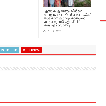
എസ്.ഐ.ജയേഷിൻ്റെ
മാതൃക പോലീസ് സേനയ്ക്ക്
അഭിമാനകരവും,മാതൃകാപ
രവും: റൂറൽ എസ്.പി
.കെ.എം.സാബു.
Feb 4, 2026
LinkedIn
Pinterest