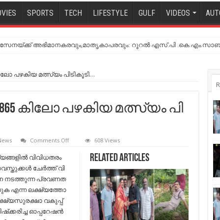
VIES
SPORTS
TECH
LIFESTYLE
GULF
VIDEOS
AUT
നയ്ക്ക് അഭിമാനകരവും,മാതൃകാപരവും: റൂറൽ എസ്.പി .കെ.എം.സാബ
5 കി​ലോ പഴകിയ മ​ത്സ്യം പി​ടികൂടി…
R
; 2,865 കി​ലോ പഴകിയ മ​ത്സ്യം പി​
on
 News
Comments Off
608 Views
ഓ​
പ്പ​
യ​ങ്ങ​ളി​ല്‍ വി​വി​ധ​ത​രം
Related Articles
റേ​
​സ്തു​ക്ക​ള്‍ ചേ​ര്‍​ത്ത് വി​
ഷ​
ന്‍
പ​ന ന​ട​ത്തു​ന്ന പ്ര​വ​ണ​ത
സാ​
ു​ക എ​ന്ന ല​ക്ഷ്യ​ത്തോ​
ഗ​
ര്‍
ക്ഷ്യ​സു​ര​ക്ഷാ വ​കു​പ്പ്
റാ​
്‌​ക്ക​രി​ച്ച ഓ​പ്പ​റേ​ഷ​ന്‍
ണി;