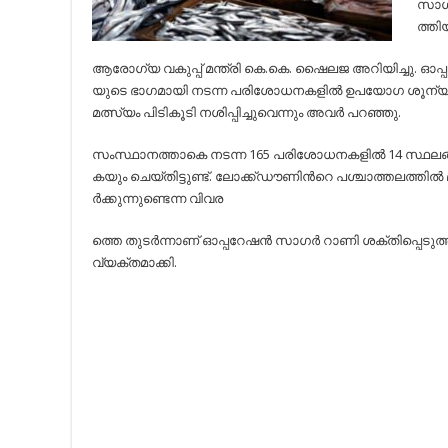
സാ​ഗ​
ത്തി​
ആ​രോ​ഗ്യ വ​കു​പ്പ് മ​ന്ത്രി കെ.​കെ. ഷൈ​ല​ജ അറിയിച്ചു. ഓ​പ്പ​റ
യു​ടെ ഭാ​ഗ​മാ​യി ന​ട​ന്ന പ​രി​ശോ​ധ​ന​ക​ളി​ല്‍ ഉ​പ​യോ​ഗ ശൂ​ന്
മ​ത്സ്യം പി​ടി​കൂ​ടി ന​ശി​പ്പി​ച്ചു​വെ​ന്നും അ​വ​ര്‍ പ​റ​ഞ്ഞു.
സം​സ്ഥാ​ന​ത്താ​കെ ന​ട​ന്ന 165 പ​രി​ശോ​ധ​ന​ക​ളി​ല്‍ 14 സ്ഥ​ല​ങ്ങ​ള
ക​യും ചെ​യ്തിട്ടുണ്ട്. ലോ​ക്ക്ഡൗ​ണി​ന്‍റെ പ​ശ്ചാ​ത്ത​ല​ത്തി​ല്‍ മ
ര്‍​ക്കു​ന്നു​ണ്ടെ​ന്ന വി​വ​ര​
ത്തെ തു​ട​ര്‍​ന്നാ​ണ് ഓ​പ്പ​റേ​ഷ​ന്‍ സാ​ഗ​ര്‍ റാ​ണി ശ​ക്തി​പ്പെ​ടു​ത്
വ്യക്തമാക്കി.