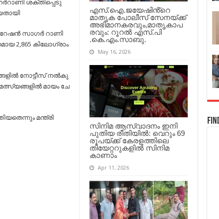
2,865
ര്‍​റാ​ണി ശ​ക്തി​പ്പെ​ടു​
കി​
എസ്.ഐ.ജയേഷിൻ്റെ
യ​താ​യി
ലോ
മാതൃക പോലീസ് സേനയ്ക്ക്
പഴകിയ
അഭിമാനകരവും,മാതൃകാപ
മ​
രവും: റൂറൽ എസ്.പി
േ​ഷ​ന്‍ സാ​ഗ​ര്‍ റാ​ണി​
ത്സ്യം
.കെ.എം.സാബു.
യ​മാ​യ 2,865 കി​ലോ​ഗ്രാം
പി​
May 16, 2026
ടികൂടി…
ി​ല്‍ നോ​ട്ടീ​സ് ന​ല്‍​കു​
​ത്സ്യ​ങ്ങ​ളി​ല്‍ മാ​യം ചേ​
തി​യ​തെ​ന്നും മ​ന്ത്രി
Fin
സിനിമ ആസ്വാദനം ഇനി
പുതിയ രീതിയിൽ: വെറും 69
രൂപയ്ക്ക് കേരളത്തിലെ
തിയേറ്ററുകളിൽ സിനിമ
കാണാം
Apr 11, 2026