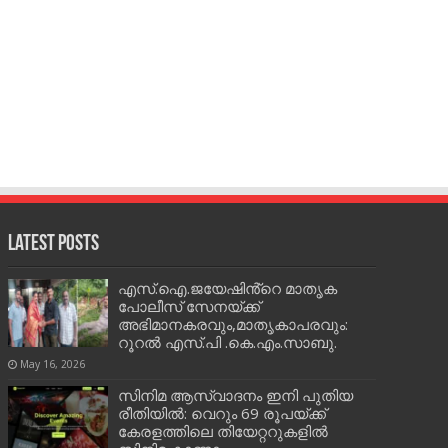
Latest Posts
എസ്.ഐ.ജയേഷിൻ്റെ മാതൃക
പോലീസ് സേനയ്ക്ക്
അഭിമാനകരവും,മാതൃകാപരവും:
റൂറൽ എസ്.പി .കെ.എം.സാബു.
May 16, 2026
സിനിമ ആസ്വാദനം ഇനി പുതിയ
രീതിയിൽ: വെറും 69 രൂപയ്ക്ക്
കേരളത്തിലെ തിയേറ്ററുകളിൽ