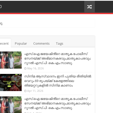
O
ു.
ecent
Popular
Comments
Tags
എസ്.ഐ.ജയേഷിൻ്റെ മാതൃക പോലീസ്
സേനയ്ക്ക് അഭിമാനകരവും,മാതൃകാപരവും:
റൂറൽ എസ്.പി .കെ.എം.സാബു.
May 16, 2026
സിനിമ ആസ്വാദനം ഇനി പുതിയ രീതിയിൽ:
വെറും 69 രൂപയ്ക്ക് കേരളത്തിലെ
തിയേറ്ററുകളിൽ സിനിമ കാണാം
Apr 11, 2026
എസ്.ഐ.ജയേഷിൻ്റെ മാതൃക പോലീസ്
സേനയ്ക്ക് അഭിമാനകരവും,മാതൃകാപരവും:
റൂറൽ എസ്.പി .കെ.എം.സാബു.