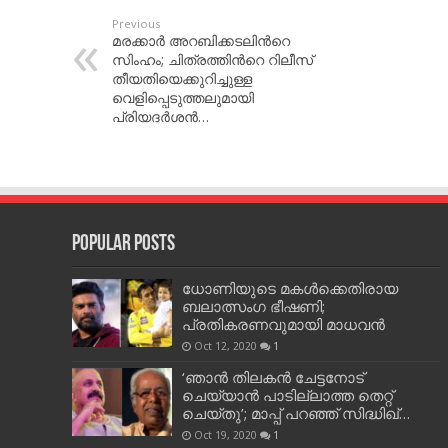
Previous
മരക്കാര്‍ അറബിക്കടലിന്‍റെ
സിംഹം; ചിത്രത്തിന്‍റെ റിലീസ്
തീയതിയെക്കുറിച്ചുള്ള
വെളിപ്പെടുത്തലുമായി
പ്രിയദര്‍ശന്‍…
Popular Posts
ധോണിയുടെ മകള്‍ക്കെതിരായ
ബലാത്സംഗ ഭീഷണി;
പ്രതികരണവുമായി മാധവന്‍
Oct 12, 2020
1
‘ഞാന്‍ തിലകന്‍ ചേട്ടനോട്
ചെയ്യാന്‍ പാടില്ലാത്ത തെറ്റ്
ചെയ്തു’; മാപ്പ് പറഞ്ഞ് സിദ്ധിഖ്…
Oct 19, 2020
1