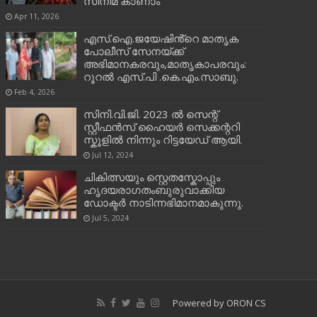
സിനിമ കാണാം
Apr 11, 2026
എസ്.ഐ.ജയേഷിൻ്റെ മാതൃക
പോലീസ് സേനയ്ക്ക്
അഭിമാനകരവും,മാതൃകാപരവും:
റൂറൽ എസ്.പി .കെ.എം.സാബു.
Feb 4, 2026
സിനി.വി.ജി. 2023 ൽ സെന്റ്
സ്റ്റീഫൻസ് ഹൈയർ സെക്കന്ററി
സ്കൂളിൽ നിന്നും റിട്ടയേഡ് ആയി.
Jul 12, 2024
ചികിത്സയും സ്റ്റെതസ്കോപ്പും
ഹൃദയരാഗതംബുരുവാക്കിയ
ഡോക്ടർ നാടിന്നഭിമാനമാകുന്നു.
Jul 5, 2024
Powered by
ORON CS