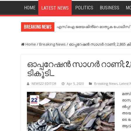
HOME
POLITICS
BUSINESS
MO
LATEST NEWS
Breaking News
എസ്.ഐ.ജയേഷിൻ്റെ മാതൃക പോലീസ് സേ
Home
/
Breaking News
/
ഓ​പ്പ​റേ​ഷ​ന്‍ സാ​ഗ​ര്‍ റാ​ണി; 2,86
ഓ​പ്പ​റേ​ഷ​ന്‍ സാ​ഗ​ര്‍ റാ​ണി
ടികൂടി…
NEWS22 EDITOR
Apr 5, 2020
Breaking News
,
Latest
മ​ത്സ്
രാ​സ​വ
ല്‍​പ്
ത​ട​യ
ടെ ഭ​
ആ​വി​ഷ