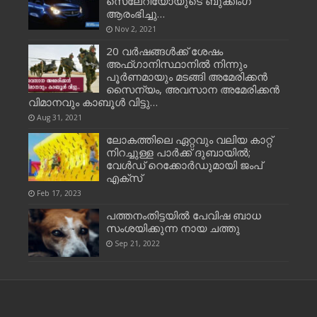
സെലേറിയോയുടെ ബുക്കിംഗ്
ആരംഭിച്ചു…
Nov 2, 2021
20 വർഷങ്ങൾക്ക് ശേഷം
അഫ്ഗാനിസ്ഥാനിൽ നിന്നും
പൂർണമായും മടങ്ങി അമേരിക്കൻ
സൈന്യം, അവസാന അമേരിക്കൻ
വിമാനവും കാബൂൾ വിട്ടു…
Aug 31, 2021
ലോകത്തിലെ ഏറ്റവും വലിയ കാറ്റ്
നിറച്ചുള്ള പാർക്ക് ദുബായിൽ;
വേൾഡ് റെക്കോർഡുമായി ജംപ്
എക്സ്
Feb 17, 2023
പത്തനംതിട്ടയില്‍ പേവിഷ ബാധ
സംശയിക്കുന്ന നായ ചത്തു
Sep 21, 2022