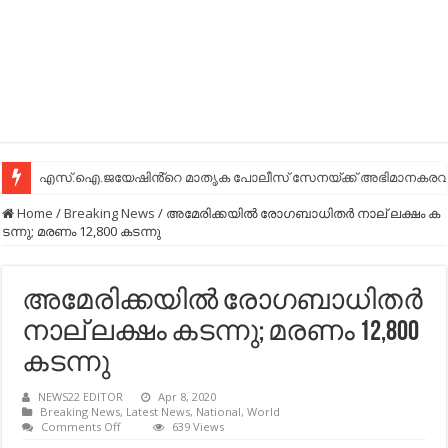
എസ്.ഐ.ജയേഷിൻ്റെ മാതൃക പോലീസ് സേനയ്ക്ക് അഭിമാനകരവും
Home
/
Breaking News
/
അ​മേ​രി​ക്ക​യി​ല്‍ രോ​ഗ​ബാ​ധി​ത​ര്‍ നാ​ല് ല​ക്ഷം ക​
ട​ന്നു; മരണം 12,800 കടന്നു
അ​മേ​രി​ക്ക​യി​ല്‍ രോ​ഗ​ബാ​ധി​ത​ര്‍
നാ​ല് ല​ക്ഷം ക​ട​ന്നു; മരണം 12,800
കടന്നു
NEWS22 EDITOR
Apr 8, 2020
Breaking News
,
Latest News
,
National
,
World
on
Comments Off
639 Views
അ​