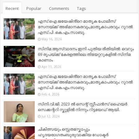
Recent
Popular
Comments
Tags
എസ്.ഐ.ജയേഷിൻ്റെ മാതൃക പോലീസ്
സേനയ്ക്ക് അഭിമാനകരവും,മാതൃകാപരവും: റൂറൽ
എസ്.പി .കെ.എം.സാബു.
May 16, 2026
സിനിമ ആസ്വാദനം ഇനി പുതിയ രീതിയിൽ: വെറും
69 രൂപയ്ക്ക് കേരളത്തിലെ തിയേറ്ററുകളിൽ സിനിമ
കാണാം
Apr 11, 2026
എസ്.ഐ.ജയേഷിൻ്റെ മാതൃക പോലീസ്
സേനയ്ക്ക് അഭിമാനകരവും,മാതൃകാപരവും: റൂറൽ
എസ്.പി .കെ.എം.സാബു.
Feb 4, 2026
സിനി.വി.ജി. 2023 ൽ സെന്റ് സ്റ്റീഫൻസ് ഹൈയർ
സെക്കന്ററി സ്കൂളിൽ നിന്നും റിട്ടയേഡ് ആയി.
Jul 12, 2024
ചികിത്സയും സ്റ്റെതസ്കോപ്പും
ഹൃദയരാഗതംബുരുവാക്കിയ ഡോക്ടർ