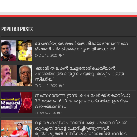
Popular Posts
ധോണിയുടെ മകള്‍ക്കെതിരായ ബലാത്സംഗ
ഭീഷണി; പ്രതികരണവുമായി മാധവന്‍
Oct 12, 2020
1
‘ഞാന്‍ തിലകന്‍ ചേട്ടനോട് ചെയ്യാന്‍
പാടില്ലാത്ത തെറ്റ് ചെയ്തു’; മാപ്പ് പറഞ്ഞ്
സിദ്ധിഖ്…
Oct 19, 2020
1
സംസ്ഥാനത്ത് ഇന്ന് 5848 പേര്‍ക്ക് കൊവി‌ഡ് ;
32 മരണം ; 613 പേരുടെ സമ്ബര്‍ക്ക ഉറവിടം
വ്യക്തമല്ല…
Dec 5, 2020
1
വളരെ കഷ്ട്ടപെട്ടാണ് കേരളം മരണ നിരക്ക്
കുറച്ചത്; വോട്ട് ചോദിച്ചിറങ്ങുന്നവർ
മുൻകരുതൽ സ്വീകരിച്ചില്ലെങ്കിൽ ഇവിടെ